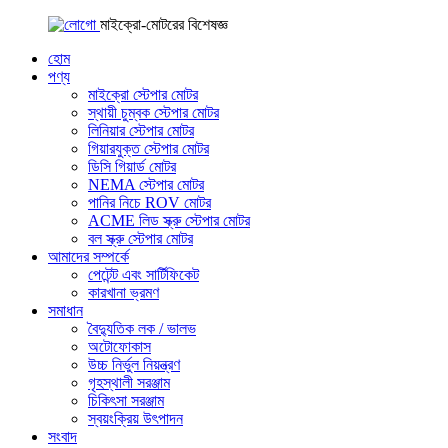
মাইক্রো-মোটরের বিশেষজ্ঞ
হোম
পণ্য
মাইক্রো স্টেপার মোটর
স্থায়ী চুম্বক স্টেপার মোটর
লিনিয়ার স্টেপার মোটর
গিয়ারযুক্ত স্টেপার মোটর
ডিসি গিয়ার্ড মোটর
NEMA স্টেপার মোটর
পানির নিচে ROV মোটর
ACME লিড স্ক্রু স্টেপার মোটর
বল স্ক্রু স্টেপার মোটর
আমাদের সম্পর্কে
পেটেন্ট এবং সার্টিফিকেট
কারখানা ভ্রমণ
সমাধান
বৈদ্যুতিক লক / ভালভ
অটোফোকাস
উচ্চ নির্ভুল নিয়ন্ত্রণ
গৃহস্থালী সরঞ্জাম
চিকিৎসা সরঞ্জাম
স্বয়ংক্রিয় উৎপাদন
সংবাদ