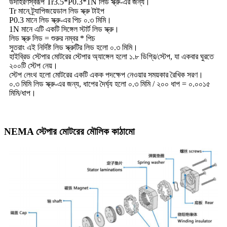
উদাহরণস্বরূপ Tr3.5*P0.3*1N লিড স্ক্রু-এর জন্য।
Tr মানে ট্র্যাপিজয়েডাল লিড স্ক্রু টাইপ
P0.3 মানে লিড স্ক্রু-এর পিচ ০.৩ মিমি।
1N মানে এটি একটি সিঙ্গেল স্টার্ট লিড স্ক্রু।
লিড স্ক্রু লিড = শুরুর নম্বর * পিচ
সুতরাং এই নির্দিষ্ট লিড স্ক্রুটির লিড হলো ০.৩ মিমি।
হাইব্রিড স্টেপার মোটরের স্টেপার অ্যাঙ্গেল হলো ১.৮ ডিগ্রি/স্টেপ, যা একবার ঘুরতে
২০০টি স্টেপ নেয়।
স্টেপ লেংথ হলো মোটরের একটি একক পদক্ষেপ নেওয়ার সময়কার রৈখিক সরণ।
০.৩ মিমি লিড স্ক্রু-এর জন্য, ধাপের দৈর্ঘ্য হলো ০.৩ মিমি / ২০০ ধাপ = ০.০০১৫
মিমি/ধাপ।
NEMA স্টেপার মোটরের মৌলিক কাঠামো