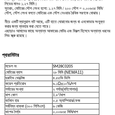
লিডের মানও ১.২৭ মিমি।
সুতরাং, মোটরের স্টেপ লেংথ হলো: ১.২৭ মিমি / ২০০ স্টেপ = ০.০০৬৩৫ মিমি/
স্টেপ, স্টেপ লেংথ বলতে মোটরের এক স্টেপ নেওয়ার রৈখিক সরণকে বোঝায়।
নীচে একটি ম্যানুয়াল নাট আছে, এটি হাতে ঘোরানোর জন্য বা এনকোডার সংযুক্ত
করার জন্য ব্যবহার করা যেতে পারে।
এছাড়াও আমাদের কাছে অন্যান্য আকারের মোটর এবং বিকল্প হিসেবে অন্যান্য ধরনের
লিড স্ক্রু রয়েছে।
প্যারামিটার
মডেল নং
SM28C0205
মোটরের ব্যাস
২৮ মিমি (NEMA11)
ড্রাইভ ভোল্টেজ
৪.৫৫
ভি ডিসি
কয়েল প্রতিরোধ
৯.১
Ω±১০%/দশা
পর্যায়ের সংখ্যা
২ পর্যায়
(বাইপোলার)
ধাপ কোণ
1
.
৮°
/ধাপ
বর্তমান হার
০.৫ অ্যাম্পিয়ার/ফেজ
সর্বনিম্ন ধাক্কা (৩০০ পিপিএস)
৬ কেজি
ধাপের দৈর্ঘ্য
০.০০৬৩৫ মিমি/ধাপ