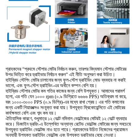
গ্রাহকদের “প্রথমে স্টেপার মোটর নির্বাচন করুন, তারপর বিদ্যমান স্টেপার মোটরের
উপর ভিত্তি করে ড্রাইভার নির্বাচন করুন” এই নীতি অনুসরণ করা উচিত।
হাইব্রিড স্টেপিং মোটর চালানোর জন্য ফুল-স্টেপ ড্রাইভিং মোড ব্যবহার না করাই
ভালো, এবং ফুল-স্টেপ ড্রাইভিং-এর অধীনে কম্পন বেশি হয়।
হাইব্রিড স্টেপার মোটর কম গতির কাজের জন্য বেশি উপযুক্ত। আমাদের পরামর্শ
হলো, এর গতি যেন ১০০০ rpm (০.৯ ডিগ্রিতে ৬৬৬৬ PPS) অতিক্রম না করে,
বরং ১০০০-৩০০০ PPS (০.৯ ডিগ্রি)-এর মধ্যে রাখা শ্রেয়। এর গতি কমানোর
জন্য একটি গিয়ারবক্সও সংযুক্ত করা যায়। উপযুক্ত ফ্রিকোয়েন্সিতে এই মোটরের
কার্যক্ষমতা বেশি এবং শব্দ কম হয়।
ঐতিহাসিক কারণে, শুধুমাত্র ১২ ভোল্ট নমিনাল ভোল্টেজের মোটরই ১২ ভোল্ট ব্যবহার
করে। ডিজাইন ড্রয়িং-এ উল্লেখিত অন্যান্য রেটেড ভোল্টেজ মোটরের জন্য সবচেয়ে
উপযুক্ত ড্রাইভিং ভোল্টেজ নাও হতে পারে। গ্রাহকদের উচিত নিজেদের প্রয়োজন
অনুযায়ী উপযুক্ত ড্রাইভিং ভোল্টেজ এবং উপযুক্ত ড্রাইভার বেছে নেওয়া।