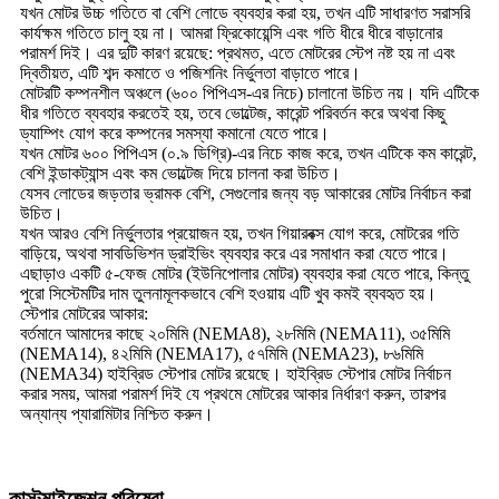
যখন মোটর উচ্চ গতিতে বা বেশি লোডে ব্যবহার করা হয়, তখন এটি সাধারণত সরাসরি
কার্যক্ষম গতিতে চালু হয় না। আমরা ফ্রিকোয়েন্সি এবং গতি ধীরে ধীরে বাড়ানোর
পরামর্শ দিই। এর দুটি কারণ রয়েছে: প্রথমত, এতে মোটরের স্টেপ নষ্ট হয় না এবং
দ্বিতীয়ত, এটি শব্দ কমাতে ও পজিশনিং নির্ভুলতা বাড়াতে পারে।
মোটরটি কম্পনশীল অঞ্চলে (৬০০ পিপিএস-এর নিচে) চালানো উচিত নয়। যদি এটিকে
ধীর গতিতে ব্যবহার করতেই হয়, তবে ভোল্টেজ, কারেন্ট পরিবর্তন করে অথবা কিছু
ড্যাম্পিং যোগ করে কম্পনের সমস্যা কমানো যেতে পারে।
যখন মোটর ৬০০ পিপিএস (০.৯ ডিগ্রি)-এর নিচে কাজ করে, তখন এটিকে কম কারেন্ট,
বেশি ইন্ডাকট্যান্স এবং কম ভোল্টেজ দিয়ে চালনা করা উচিত।
যেসব লোডের জড়তার ভ্রামক বেশি, সেগুলোর জন্য বড় আকারের মোটর নির্বাচন করা
উচিত।
যখন আরও বেশি নির্ভুলতার প্রয়োজন হয়, তখন গিয়ারবক্স যোগ করে, মোটরের গতি
বাড়িয়ে, অথবা সাবডিভিশন ড্রাইভিং ব্যবহার করে এর সমাধান করা যেতে পারে।
এছাড়াও একটি ৫-ফেজ মোটর (ইউনিপোলার মোটর) ব্যবহার করা যেতে পারে, কিন্তু
পুরো সিস্টেমটির দাম তুলনামূলকভাবে বেশি হওয়ায় এটি খুব কমই ব্যবহৃত হয়।
স্টেপার মোটরের আকার:
বর্তমানে আমাদের কাছে ২০মিমি (NEMA8), ২৮মিমি (NEMA11), ৩৫মিমি
(NEMA14), ৪২মিমি (NEMA17), ৫৭মিমি (NEMA23), ৮৬মিমি
(NEMA34) হাইব্রিড স্টেপার মোটর রয়েছে। হাইব্রিড স্টেপার মোটর নির্বাচন
করার সময়, আমরা পরামর্শ দিই যে প্রথমে মোটরের আকার নির্ধারণ করুন, তারপর
অন্যান্য প্যারামিটার নিশ্চিত করুন।
কাস্টমাইজেশন পরিষেবা