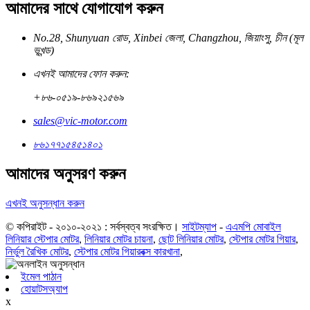
আমাদের সাথে যোগাযোগ করুন
No.28, Shunyuan রোড, Xinbei জেলা, Changzhou, জিয়াংসু, চীন (মূল
ভূখন্ড)
এখনই আমাদের ফোন করুন:
+৮৬-০৫১৯-৮৬৯২১৫৬৯
sales@vic-motor.com
৮৬১৭৭১৫৪৫১৪০১
আমাদের অনুসরণ করুন
এখনই অনুসন্ধান করুন
© কপিরাইট - ২০১০-২০২১ : সর্বস্বত্ব সংরক্ষিত।
সাইটম্যাপ
-
এএমপি মোবাইল
লিনিয়ার স্টেপার মোটর
,
লিনিয়ার মোটর চায়না
,
ছোট লিনিয়ার মোটর
,
স্টেপার মোটর গিয়ার
,
নির্ভুল রৈখিক মোটর
,
স্টেপার মোটর গিয়ারবক্স কারখানা
,
ইমেল পাঠান
হোয়াটসঅ্যাপ
x