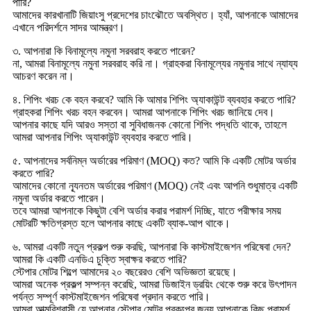
পারি?
আমাদের কারখানাটি জিয়াংসু প্রদেশের চাংঝৌতে অবস্থিত। হ্যাঁ, আপনাকে আমাদের
এখানে পরিদর্শনে সাদর আমন্ত্রণ।
৩. আপনারা কি বিনামূল্যে নমুনা সরবরাহ করতে পারেন?
না, আমরা বিনামূল্যে নমুনা সরবরাহ করি না। গ্রাহকরা বিনামূল্যের নমুনার সাথে ন্যায্য
আচরণ করেন না।
৪. শিপিং খরচ কে বহন করবে? আমি কি আমার শিপিং অ্যাকাউন্ট ব্যবহার করতে পারি?
গ্রাহকরা শিপিং খরচ বহন করবেন। আমরা আপনাকে শিপিং খরচ জানিয়ে দেব।
আপনার কাছে যদি আরও সস্তা বা সুবিধাজনক কোনো শিপিং পদ্ধতি থাকে, তাহলে
আমরা আপনার শিপিং অ্যাকাউন্ট ব্যবহার করতে পারি।
৫. আপনাদের সর্বনিম্ন অর্ডারের পরিমাণ (MOQ) কত? আমি কি একটি মোটর অর্ডার
করতে পারি?
আমাদের কোনো ন্যূনতম অর্ডারের পরিমাণ (MOQ) নেই এবং আপনি শুধুমাত্র একটি
নমুনা অর্ডার করতে পারেন।
তবে আমরা আপনাকে কিছুটা বেশি অর্ডার করার পরামর্শ দিচ্ছি, যাতে পরীক্ষার সময়
মোটরটি ক্ষতিগ্রস্ত হলে আপনার কাছে একটি ব্যাক-আপ থাকে।
৬. আমরা একটি নতুন প্রকল্প শুরু করছি, আপনারা কি কাস্টমাইজেশন পরিষেবা দেন?
আমরা কি একটি এনডিএ চুক্তি স্বাক্ষর করতে পারি?
স্টেপার মোটর শিল্পে আমাদের ২০ বছরেরও বেশি অভিজ্ঞতা রয়েছে।
আমরা অনেক প্রকল্প সম্পন্ন করেছি, আমরা ডিজাইন ড্রয়িং থেকে শুরু করে উৎপাদন
পর্যন্ত সম্পূর্ণ কাস্টমাইজেশন পরিষেবা প্রদান করতে পারি।
আমরা আত্মবিশ্বাসী যে আপনার স্টেপার মোটর প্রকল্পের জন্য আপনাকে কিছু পরামর্শ