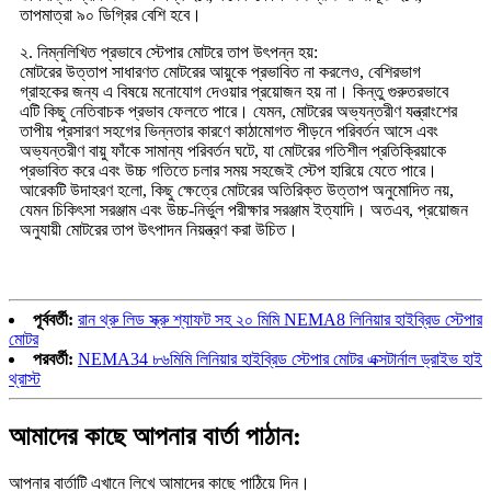
তাপমাত্রা ৯০ ডিগ্রির বেশি হবে।
২. নিম্নলিখিত প্রভাবে স্টেপার মোটরে তাপ উৎপন্ন হয়:
মোটরের উত্তাপ সাধারণত মোটরের আয়ুকে প্রভাবিত না করলেও, বেশিরভাগ
গ্রাহকের জন্য এ বিষয়ে মনোযোগ দেওয়ার প্রয়োজন হয় না। কিন্তু গুরুতরভাবে
এটি কিছু নেতিবাচক প্রভাব ফেলতে পারে। যেমন, মোটরের অভ্যন্তরীণ যন্ত্রাংশের
তাপীয় প্রসারণ সহগের ভিন্নতার কারণে কাঠামোগত পীড়নে পরিবর্তন আসে এবং
অভ্যন্তরীণ বায়ু ফাঁকে সামান্য পরিবর্তন ঘটে, যা মোটরের গতিশীল প্রতিক্রিয়াকে
প্রভাবিত করে এবং উচ্চ গতিতে চলার সময় সহজেই স্টেপ হারিয়ে যেতে পারে।
আরেকটি উদাহরণ হলো, কিছু ক্ষেত্রে মোটরের অতিরিক্ত উত্তাপ অনুমোদিত নয়,
যেমন চিকিৎসা সরঞ্জাম এবং উচ্চ-নির্ভুল পরীক্ষার সরঞ্জাম ইত্যাদি। অতএব, প্রয়োজন
অনুযায়ী মোটরের তাপ উৎপাদন নিয়ন্ত্রণ করা উচিত।
পূর্ববর্তী:
রান থ্রু লিড স্ক্রু শ্যাফট সহ ২০ মিমি NEMA8 লিনিয়ার হাইব্রিড স্টেপার
মোটর
পরবর্তী:
NEMA34 ৮৬মিমি লিনিয়ার হাইব্রিড স্টেপার মোটর এক্সটার্নাল ড্রাইভ হাই
থ্রাস্ট
আমাদের কাছে আপনার বার্তা পাঠান:
আপনার বার্তাটি এখানে লিখে আমাদের কাছে পাঠিয়ে দিন।