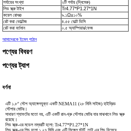
পর্যায়ের সংখ্যা
২টি পর্যায় (দ্বিমেরু)
লিড স্ক্রু টাইপ
Tr4.77*P1.27*1N
কয়েল রোধ
e
৯.১
Ω±১০%
রেট করা ভোল্টেজ
৪.৫৫ ভোল্ট ডিসি
রেট করা বর্তমান
০.৫ অ্যাম্পিয়ার/ফেজ
আমাদেরকে ইমেল পাঠান
পণ্যের বিবরণ
পণ্যের ট্যাগ
বর্ণনা
এটি ১.৮° স্টেপ অ্যাঙ্গেলযুক্ত একটি NEMA11 (২৮ মিমি সাইজ) হাইব্রিড
স্টেপার মোটর।
সাধারণ শ্যাফটের মতো নয়, এটি একটি রান-থ্রু স্টেপার মোটর যার মাঝখানে লিড স্ক্রু
রয়েছে।
লিড স্ক্রু-এর মডেল নম্বরটি হলো: Tr4.77*P1.27*1N
লিড স্ক্রু-এর পিচ হলো ১.২৭ মিমি এবং এটি সিঙ্গেল স্টার্ট, তাই এর পিচ হিসেবে