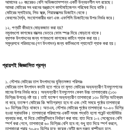
আমাদের ২০ বছরেরও বেশি অভিজ্ঞতাসম্পন্ন একটি উন্নয়নশীল দল রয়েছে।
আমরা মোটরের সব ধরনের যন্ত্রাংশে কাস্টমাইজেশন পরিষেবা দিয়ে থাকি।
মোটরের স্লাইডার, লিড স্ক্রু, গিয়ারবক্সের ডিজাইন থেকে।
কেবলের দৈর্ঘ্য, সংযোগকারীর ধরণ এবং এফপিসি ডিজাইনের উপর নির্ভর করে।
১২. পণ্যটি কীভাবে মোড়কজাত করা হয়?
নমুনাগুলো কাগজের বাক্সের ভেতরে ফোম স্পঞ্জ দিয়ে মোড়ানো থাকে।
ব্যাপক উৎপাদনের জন্য পণ্যগুলো কাগজের কার্টনে প্যাক করা হয়।
সমুদ্রপথে পরিবহনের (গণ উৎপাদন) জন্য কার্টনগুলো প্যালেটে প্যাক করা হয়।
প্রায়শই জিজ্ঞাসিত প্রশ্ন
১. স্টেপার মোটরের তাপ উৎপাদনের যুক্তিসঙ্গত পরিসরঃ
মোটরের তাপ উৎপাদন কতটা হতে পারে তা মূলত মোটরের অভ্যন্তরীণ ইনসুলেশনের
মানের উপর নির্ভর করে। অভ্যন্তরীণ ইনসুলেশন কেবল উচ্চ তাপমাত্রায় (১৩০
ডিগ্রির উপরে) নষ্ট হয়। তাই যতক্ষণ অভ্যন্তরীণ তাপমাত্রা ১৩০ ডিগ্রি অতিক্রম
না করে, ততক্ষণ মোটরের রিং ক্ষতিগ্রস্ত হবে না এবং সেই সময়ে পৃষ্ঠের তাপমাত্রা
৯০ ডিগ্রির নিচে থাকবে। অতএব, স্টেপার মোটরের পৃষ্ঠের তাপমাত্রা ৭০-৮০ ডিগ্রি
হওয়া স্বাভাবিক। তাপমাত্রা পরিমাপের একটি সহজ পদ্ধতি হলো পয়েন্ট থার্মোমিটার
ব্যবহার করা, যা দিয়ে মোটামুটিভাবে নির্ধারণ করা যায়: হাত দিয়ে ১-২ সেকেন্ডের বেশি
স্পর্শ করা গেলে, তাপমাত্রা ৬০ ডিগ্রির বেশি হবে না; শুধু হাত দিয়ে স্পর্শ করলে,
তাপমাত্রা প্রায় ৭০-৮০ ডিগ্রি হবে; কয়েক ফোঁটা জল দ্রুত বাষ্পীভূত হলে,