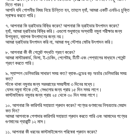
দিতে পারব।
আপনি যদি গোপনীয় বিষয় নিয়ে চিন্তিত হন, তাহলে হ্যাঁ, আমরা একটি এনডিএ চুক্তি
স্বাক্ষর করতে পারি।
৭. আপনারা কি ড্রাইভার বিক্রি করেন? আপনারা কি ড্রাইভার উৎপাদন করেন?
হ্যাঁ, আমরা ড্রাইভার বিক্রি করি। এগুলো শুধুমাত্র অস্থায়ী নমুনা পরীক্ষার জন্য
উপযুক্ত, ব্যাপক উৎপাদনের জন্য নয়।
আমরা ড্রাইভার উৎপাদন করি না, আমরা শুধু স্টেপার মোটর উৎপাদন করি।
৮. আপনারা কী কী পেমেন্ট পদ্ধতি গ্রহণ করেন?
আমরা মাস্টারকার্ড, ভিসা, ই-চেকিং, পেলেটার, টি/টি এবং পেপ্যালের মাধ্যমে পেমেন্ট
গ্রহণ করতে পারি।
৯. স্যাম্পল ডেলিভারির সাধারণ সময় কত? ব্যাক-এন্ডের বড় অর্ডার ডেলিভারির সময়
কত?
স্টকে থাকা নমুনার জন্য সরবরাহের সময়সীমা ৩ দিনের মধ্যে।
যেসব নমুনা স্টকে নেই, সেগুলোর জন্য প্রায় ১৫ দিন সময় লাগে।
কাস্টমাইজড নমুনার জন্য প্রায় ২৫ থেকে ৩০ দিন সময় লাগে।
১০. আপনারা কি কারিগরি সহায়তা প্রদান করেন? পণ্যের গুণমানের নিশ্চয়তার মেয়াদ
কত দিন?
আমরা আপনাকে পেশাদার কারিগরি সহায়তা প্রদান করতে পারি এবং আমাদের পণ্যের
গুণমানের গ্যারান্টি ১২ মাস।
১১. আপনারা কী ধরনের কাস্টমাইজেশন পরিষেবা প্রদান করেন?