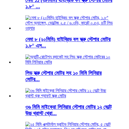
নেমা ১১ (২৮মিমি) হাইব্রিড বল স্ক্রু স্টেপার মোটর
১.৮° ...
নেমা ৮ (২০মিমি) হাইব্রিড বল স্ক্রু স্টেপার মোটর
১.৮° এস...
লিড স্ক্রু স্টেপার মোটর সহ ১০ মিমি লিনিয়ার
মোটর...
৩৬ মিমি মাইক্রো লিনিয়ার স্টেপার মোটর ১২ ভোল্ট
উচ্চ থ্রাস্ট থ্রো...