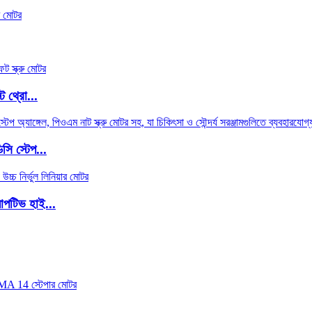
ট থ্রো...
সি স্টেপ...
াপটিভ হাই...
.