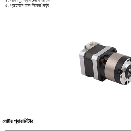
৪. আউটপুট শ্যাফটের উপর টর্ক
৫. প্রয়োজন হলে লিডের দৈর্ঘ্য
মোটর প্যারামিটার