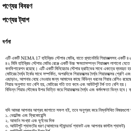
পণ্যের বিবরণ
পণ্যের ট্যাগ
বর্ণনা
এটি একটি NEMA 17 হাইব্রিড স্টেপার মোটর, যাতে প্ল্যানেটারি গিয়ারবক্সসহ একটি ৪২ 
৪২ মিমি হাইব্রিড স্টেপার মোটর রেঞ্জে একটি উচ্চ ক্ষমতাসম্পন্ন গিয়ারবক্স লাগানো যেতে প
কনফিগারেশন রয়েছে। এটি একটি মিনিয়েচার স্টেপার ড্রাইভের সাথে একত্রে ব্যবহৃত
মোটরের দৈর্ঘ্য টর্কের সাথে সম্পর্কিত, অপরদিকে গিয়ারবক্সের দৈর্ঘ্য গিয়ারবক্সের শ্রেণি
এছাড়াও, আপনার বেছে নেওয়ার জন্য আমাদের কাছে বিভিন্ন ধরনের গিয়ার রেশিও রয়ে
গিয়ার অনুপাত যত বেশি হয়, মোটরের গতি তত কমে এবং আউটপুট টর্ক তত বেশি হয়।
বিভিন্ন গিয়ার স্টেজের উপর ভিত্তি করে গিয়ারবক্সের দৈর্ঘ্য এবং কর্মদক্ষতা ভিন্ন হ
যদি আমরা আপনার আগ্রহ জাগাতে সফল হই, তবে অনুগ্রহ করে নিম্নলিখিত বিষয়গুল
১. ভোল্টেজ এবং ফ্রিকোয়েন্সি
২. আবর্তন সংখ্যা এবং ঘূর্ণনের দিক
৩. আউটপুট শ্যাফটের ধরণ (আমাদের স্ট্যান্ডার্ড শ্যাফট এবং আপনার কাস্টম শ্যাফট)