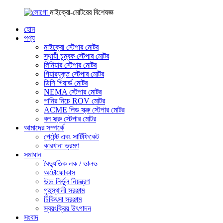
মাইক্রো-মোটরের বিশেষজ্ঞ
হোম
পণ্য
মাইক্রো স্টেপার মোটর
স্থায়ী চুম্বক স্টেপার মোটর
লিনিয়ার স্টেপার মোটর
গিয়ারযুক্ত স্টেপার মোটর
ডিসি গিয়ার্ড মোটর
NEMA স্টেপার মোটর
পানির নিচে ROV মোটর
ACME লিড স্ক্রু স্টেপার মোটর
বল স্ক্রু স্টেপার মোটর
আমাদের সম্পর্কে
পেটেন্ট এবং সার্টিফিকেট
কারখানা ভ্রমণ
সমাধান
বৈদ্যুতিক লক / ভালভ
অটোফোকাস
উচ্চ নির্ভুল নিয়ন্ত্রণ
গৃহস্থালী সরঞ্জাম
চিকিৎসা সরঞ্জাম
স্বয়ংক্রিয় উৎপাদন
সংবাদ