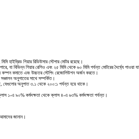
মিমি হাইব্রিড গিয়ার রিডিউসার স্টেপার মোটর রয়েছে।
ারে, যা বিভিন্ন গিয়ার রেশিও এবং ২৫ মিমি থেকে ৬০ মিমি পর্যন্ত মোটরের দৈর্ঘ্যে পাওয়া যায
 হয় কম্পন কমাতে এবং উচ্চতর স্টেপিং রেজোলিউশন অর্জন করতে।
 এবং সঞ্চালন অনুপাতের সাথে সম্পর্কিত।
ছে, যেগুলোর অনুপাত ৩.১ থেকে ২০০:১ পর্যন্ত হয়ে থাকে।
বে। ক্লাস ১-এ ৯০% কর্মদক্ষতা থেকে ক্লাস ৪-এ ৬৩% কর্মদক্ষতা পর্যন্ত।
ো আমাদের জানান।