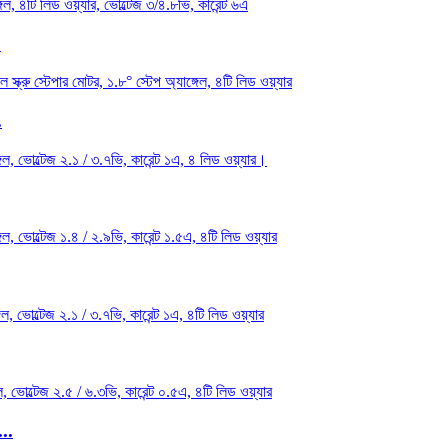
.
.
...