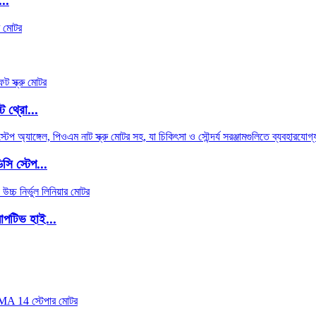
...
ট থ্রো...
সি স্টেপ...
াপটিভ হাই...