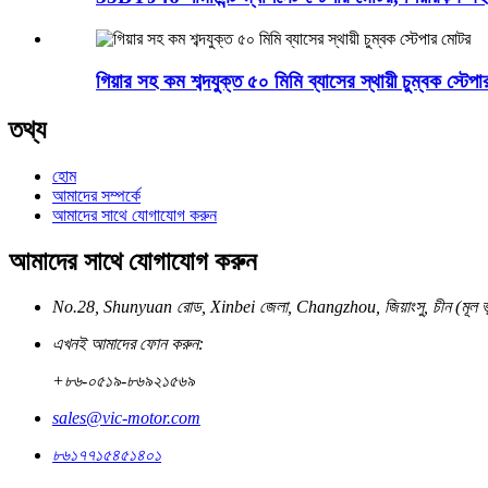
গিয়ার সহ কম শব্দযুক্ত ৫০ মিমি ব্যাসের স্থায়ী চুম্বক স্টে
তথ্য
হোম
আমাদের সম্পর্কে
আমাদের সাথে যোগাযোগ করুন
আমাদের সাথে যোগাযোগ করুন
No.28, Shunyuan রোড, Xinbei জেলা, Changzhou, জিয়াংসু, চীন (মূল ভূ
এখনই আমাদের ফোন করুন:
+৮৬-০৫১৯-৮৬৯২১৫৬৯
sales@vic-motor.com
৮৬১৭৭১৫৪৫১৪০১