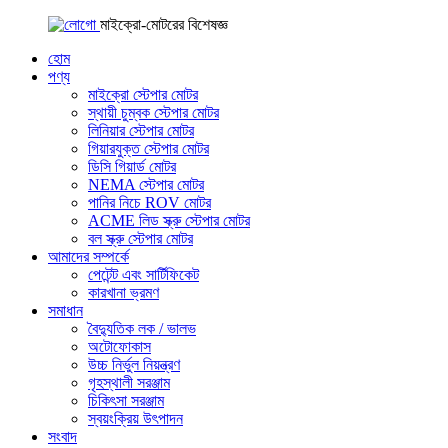
মাইক্রো-মোটরের বিশেষজ্ঞ
হোম
পণ্য
মাইক্রো স্টেপার মোটর
স্থায়ী চুম্বক স্টেপার মোটর
লিনিয়ার স্টেপার মোটর
গিয়ারযুক্ত স্টেপার মোটর
ডিসি গিয়ার্ড মোটর
NEMA স্টেপার মোটর
পানির নিচে ROV মোটর
ACME লিড স্ক্রু স্টেপার মোটর
বল স্ক্রু স্টেপার মোটর
আমাদের সম্পর্কে
পেটেন্ট এবং সার্টিফিকেট
কারখানা ভ্রমণ
সমাধান
বৈদ্যুতিক লক / ভালভ
অটোফোকাস
উচ্চ নির্ভুল নিয়ন্ত্রণ
গৃহস্থালী সরঞ্জাম
চিকিৎসা সরঞ্জাম
স্বয়ংক্রিয় উৎপাদন
সংবাদ