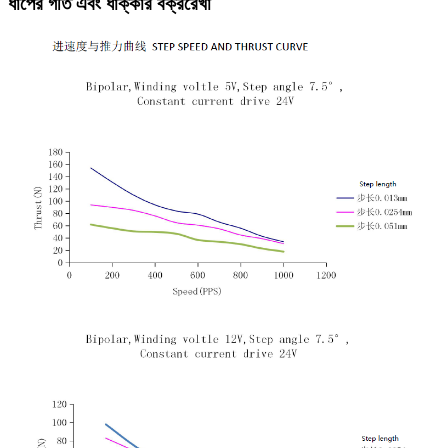
ধাপের গতি এবং ধাক্কার বক্ররেখা