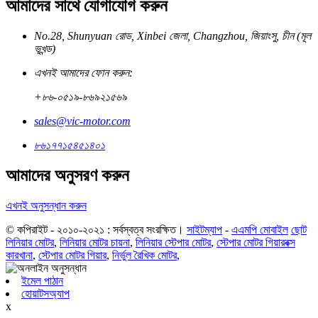
আমাদের সাথে যোগাযোগ করুন
No.28, Shunyuan রোড, Xinbei জেলা, Changzhou, জিয়াংসু, চীন (মূল
ভূখন্ড)
এখনই আমাদের ফোন করুন:
+৮৬-০৫১৯-৮৬৯২১৫৬৯
sales@vic-motor.com
৮৬১৭৭১৫৪৫১৪০১
আমাদের অনুসরণ করুন
এখনই অনুসন্ধান করুন
© কপিরাইট - ২০১০-২০২১ : সর্বস্বত্ব সংরক্ষিত।
সাইটম্যাপ
-
এএমপি মোবাইল
ছোট
লিনিয়ার মোটর
,
লিনিয়ার মোটর চায়না
,
লিনিয়ার স্টেপার মোটর
,
স্টেপার মোটর গিয়ারবক্স
কারখানা
,
স্টেপার মোটর গিয়ার
,
নির্ভুল রৈখিক মোটর
,
ইমেল পাঠান
হোয়াটসঅ্যাপ
x