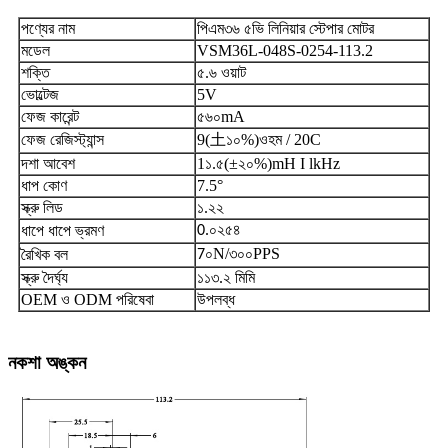
পণ্যের নাম
পিএম৩৬ ৫ভি লিনিয়ার স্টেপার মোটর
মডেল
VSM36L-048S-0254-113.2
শক্তি
৫.৬ ওয়াট
ভোল্টেজ
5V
ফেজ কারেন্ট
৫৬০
m
A
ফেজ রেজিস্ট্যান্স
9
(
土
১০%)
ওহম / 20C
দশা আবেশ
1
১.৫
(
±
২০%)
mH I lkHz
ধাপ কোণ
7
.5
°
স্ক্রু লিড
১.২২
.০২৫৪
ধাপে ধাপে ভ্রমণ
0
০N/৩০০PPS
রৈখিক বল
7
স্ক্রু দৈর্ঘ্য
১১৩.২ মিমি
OEM ও ODM পরিষেবা
উপলব্ধ
নকশা অঙ্কন