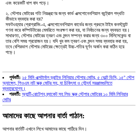
এবং কয়েকটি ধাপ বাদ পড়ে।
২. স্টেপার মোটরের গতি নিয়ন্ত্রণের জন্য কার্ভ এক্সপোনেনশিয়াল কন্ট্রোল পদ্ধতি
কীভাবে ব্যবহার করা হয়?
সফটওয়্যার প্রোগ্রামিং-এ, এক্সপোনেনশিয়াল কার্ভের জন্য প্রথমে টাইম কনস্ট্যান্ট
গণনা করে কম্পিউটারের মেমরিতে সংরক্ষণ করা হয়, যা নির্বাচনের জন্য ব্যবহৃত হয়।
সাধারণত, স্টেপার মোটরের ত্বরণ এবং মন্দন সম্পন্ন করার জন্য ৩০০ মিলিসেকেন্ড বা
তার বেশি সময় প্রয়োজন হয়। যদি খুব কম ত্বরণ এবং মন্দন সময় ব্যবহার করা হয়,
তবে বেশিরভাগ স্টেপার মোটরের ক্ষেত্রেই উচ্চ-গতির ঘূর্ণন অর্জন করা কঠিন হয়ে
পড়ে।
পূর্ববর্তী:
২৫ মিমি এক্সটার্নাল ড্রাইভ লিনিয়ার স্টেপার মোটর, ৫ ভোল্ট ডিসি, ১৫° স্টেপ
অ্যাঙ্গেল, পিওএম নাট স্ক্রু মোটর সহ, যা চিকিৎসা ও সৌন্দর্য সরঞ্জামগুলিতে
ব্যবহারযোগ্য।
পরবর্তী:
অ্যান্টি-রোটেশন ব্র্যাকেট সহ লিড স্ক্রু স্টেপার মোটরের ১০ মিমি লিনিয়ার
মোটর
আমাদের কাছে আপনার বার্তা পাঠান:
আপনার বার্তাটি এখানে লিখে আমাদের কাছে পাঠিয়ে দিন।