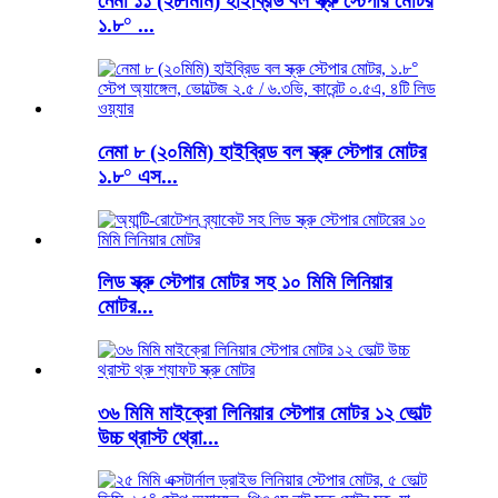
নেমা ১১ (২৮মিমি) হাইব্রিড বল স্ক্রু স্টেপার মোটর
১.৮° ...
নেমা ৮ (২০মিমি) হাইব্রিড বল স্ক্রু স্টেপার মোটর
১.৮° এস...
লিড স্ক্রু স্টেপার মোটর সহ ১০ মিমি লিনিয়ার
মোটর...
৩৬ মিমি মাইক্রো লিনিয়ার স্টেপার মোটর ১২ ভোল্ট
উচ্চ থ্রাস্ট থ্রো...