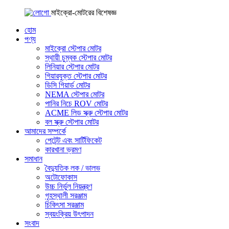
মাইক্রো-মোটরের বিশেষজ্ঞ
হোম
পণ্য
মাইক্রো স্টেপার মোটর
স্থায়ী চুম্বক স্টেপার মোটর
লিনিয়ার স্টেপার মোটর
গিয়ারযুক্ত স্টেপার মোটর
ডিসি গিয়ার্ড মোটর
NEMA স্টেপার মোটর
পানির নিচে ROV মোটর
ACME লিড স্ক্রু স্টেপার মোটর
বল স্ক্রু স্টেপার মোটর
আমাদের সম্পর্কে
পেটেন্ট এবং সার্টিফিকেট
কারখানা ভ্রমণ
সমাধান
বৈদ্যুতিক লক / ভালভ
অটোফোকাস
উচ্চ নির্ভুল নিয়ন্ত্রণ
গৃহস্থালী সরঞ্জাম
চিকিৎসা সরঞ্জাম
স্বয়ংক্রিয় উৎপাদন
সংবাদ