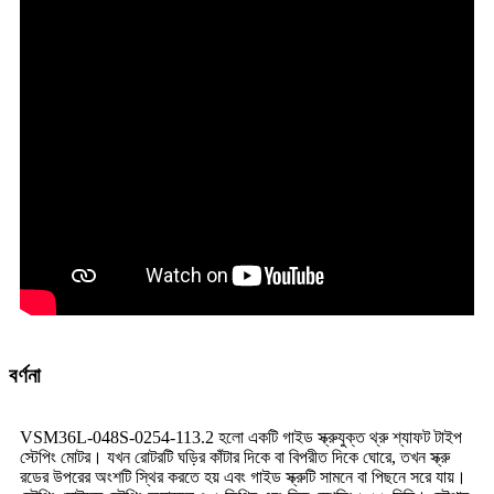
বর্ণনা
VSM36L-048S-0254-113.2 হলো একটি গাইড স্ক্রুযুক্ত থ্রু শ্যাফট টাইপ
স্টেপিং মোটর। যখন রোটরটি ঘড়ির কাঁটার দিকে বা বিপরীত দিকে ঘোরে, তখন স্ক্রু
রডের উপরের অংশটি স্থির করতে হয় এবং গাইড স্ক্রুটি সামনে বা পিছনে সরে যায়।