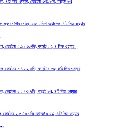
.
.
...