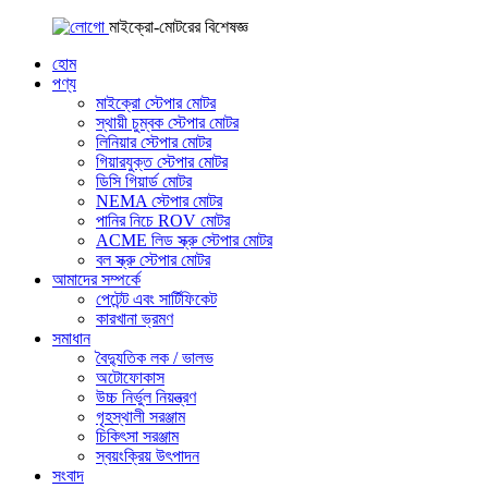
মাইক্রো-মোটরের বিশেষজ্ঞ
হোম
পণ্য
মাইক্রো স্টেপার মোটর
স্থায়ী চুম্বক স্টেপার মোটর
লিনিয়ার স্টেপার মোটর
গিয়ারযুক্ত স্টেপার মোটর
ডিসি গিয়ার্ড মোটর
NEMA স্টেপার মোটর
পানির নিচে ROV মোটর
ACME লিড স্ক্রু স্টেপার মোটর
বল স্ক্রু স্টেপার মোটর
আমাদের সম্পর্কে
পেটেন্ট এবং সার্টিফিকেট
কারখানা ভ্রমণ
সমাধান
বৈদ্যুতিক লক / ভালভ
অটোফোকাস
উচ্চ নির্ভুল নিয়ন্ত্রণ
গৃহস্থালী সরঞ্জাম
চিকিৎসা সরঞ্জাম
স্বয়ংক্রিয় উৎপাদন
সংবাদ