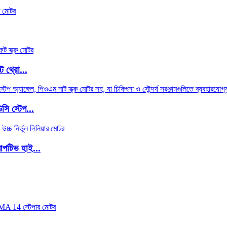
ট থ্রো...
সি স্টেপ...
াপটিভ হাই...
.