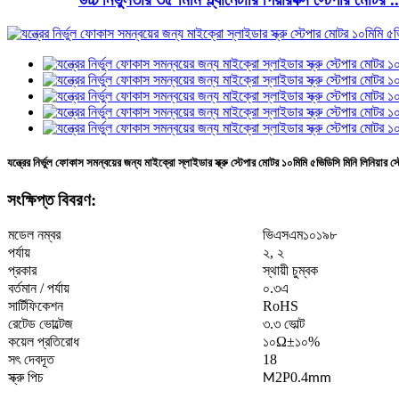
যন্ত্রের নির্ভুল ফোকাস সমন্বয়ের জন্য মাইক্রো স্লাইডার স্ক্রু স্টেপার মোটর ১০মিমি ৫ভিডিসি মিনি লিনিয়ার 
সংক্ষিপ্ত বিবরণ:
মডেল নম্বর
ভিএসএম১০১৯৮
পর্যায়
২, ২
প্রকার
স্থায়ী চুম্বক
বর্তমান / পর্যায়
০.৩এ
সার্টিফিকেশন
RoHS
রেটেড ভোল্টেজ
৩.৩ ভোল্ট
কয়েল প্রতিরোধ
১০Ω±১০%
সৎ দেবদূত
18
স্ক্রু পিচ
2P0.4
M
mm