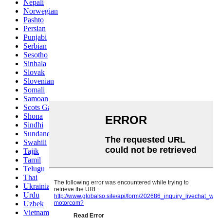
Nepali
Norwegian
Pashto
Persian
Punjabi
Serbian
Sesotho
Sinhala
Slovak
Slovenian
Somali
Samoan
Scots Gaelic
Shona
Sindhi
Sundanese
Swahili
Tajik
Tamil
Telugu
Thai
Ukrainian
Urdu
Uzbek
Vietnamese