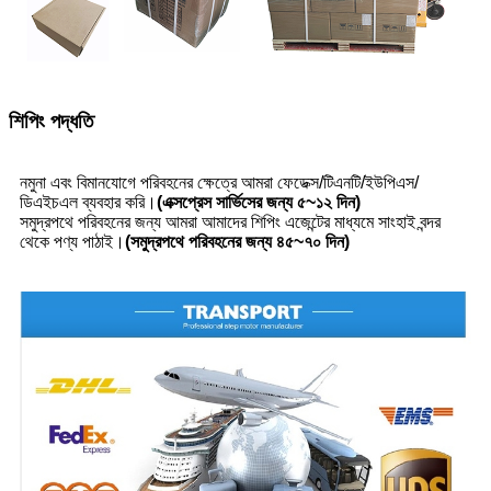
শিপিং পদ্ধতি
নমুনা এবং বিমানযোগে পরিবহনের ক্ষেত্রে আমরা ফেডেক্স/টিএনটি/ইউপিএস/
ডিএইচএল ব্যবহার করি।
(এক্সপ্রেস সার্ভিসের জন্য ৫~১২ দিন)
সমুদ্রপথে পরিবহনের জন্য আমরা আমাদের শিপিং এজেন্টের মাধ্যমে সাংহাই বন্দর
থেকে পণ্য পাঠাই।
(সমুদ্রপথে পরিবহনের জন্য ৪৫~৭০ দিন)