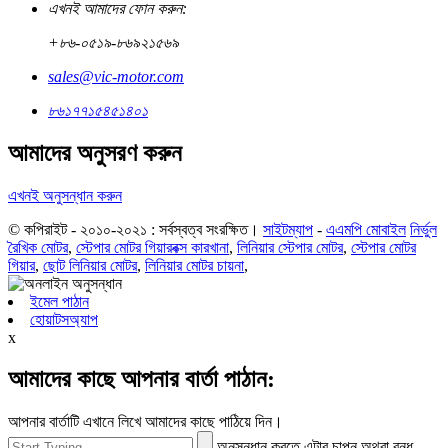
এখনই আমাদের ফোন করুন:
+৮৬-০৫১৯-৮৬৯২১৫৬৯
sales@vic-motor.com
৮৬১৭৭১৫৪৫১৪০১
আমাদের অনুসরণ করুন
এখনই অনুসন্ধান করুন
© কপিরাইট - ২০১০-২০২১ : সর্বস্বত্ব সংরক্ষিত।
সাইটম্যাপ
-
এএমপি মোবাইল
নির্ভুল
রৈখিক মোটর
,
স্টেপার মোটর গিয়ারবক্স কারখানা
,
লিনিয়ার স্টেপার মোটর
,
স্টেপার মোটর
গিয়ার
,
ছোট লিনিয়ার মোটর
,
লিনিয়ার মোটর চায়না
,
ইমেল পাঠান
হোয়াটসঅ্যাপ
x
আমাদের কাছে আপনার বার্তা পাঠান:
আপনার বার্তাটি এখানে লিখে আমাদের কাছে পাঠিয়ে দিন।
অনুসন্ধান করতে এন্টার চাপুন অথবা বন্ধ