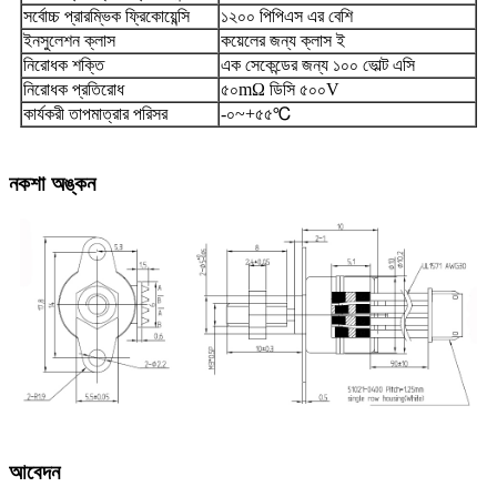
সর্বোচ্চ প্রারম্ভিক ফ্রিকোয়েন্সি
১২০০ পিপিএস এর বেশি
ইনসুলেশন ক্লাস
কয়েলের জন্য ক্লাস ই
নিরোধক শক্তি
এক সেকেন্ডের জন্য ১০০ ভোল্ট এসি
নিরোধক প্রতিরোধ
৫০mΩ ডিসি ৫০০V
কার্যকরী তাপমাত্রার পরিসর
-০~+৫৫℃
নকশা অঙ্কন
আবেদন