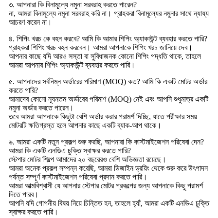
৩. আপনারা কি বিনামূল্যে নমুনা সরবরাহ করতে পারেন?
না, আমরা বিনামূল্যে নমুনা সরবরাহ করি না। গ্রাহকরা বিনামূল্যের নমুনার সাথে ন্যায্য
আচরণ করেন না।
৪. শিপিং খরচ কে বহন করবে? আমি কি আমার শিপিং অ্যাকাউন্ট ব্যবহার করতে পারি?
গ্রাহকরা শিপিং খরচ বহন করবেন। আমরা আপনাকে শিপিং খরচ জানিয়ে দেব।
আপনার কাছে যদি আরও সস্তা বা সুবিধাজনক কোনো শিপিং পদ্ধতি থাকে, তাহলে
আমরা আপনার শিপিং অ্যাকাউন্ট ব্যবহার করতে পারি।
৫. আপনাদের সর্বনিম্ন অর্ডারের পরিমাণ (MOQ) কত? আমি কি একটি মোটর অর্ডার
করতে পারি?
আমাদের কোনো ন্যূনতম অর্ডারের পরিমাণ (MOQ) নেই এবং আপনি শুধুমাত্র একটি
নমুনা অর্ডার করতে পারেন।
তবে আমরা আপনাকে কিছুটা বেশি অর্ডার করার পরামর্শ দিচ্ছি, যাতে পরীক্ষার সময়
মোটরটি ক্ষতিগ্রস্ত হলে আপনার কাছে একটি ব্যাক-আপ থাকে।
৬. আমরা একটি নতুন প্রকল্প শুরু করছি, আপনারা কি কাস্টমাইজেশন পরিষেবা দেন?
আমরা কি একটি এনডিএ চুক্তি স্বাক্ষর করতে পারি?
স্টেপার মোটর শিল্পে আমাদের ২০ বছরেরও বেশি অভিজ্ঞতা রয়েছে।
আমরা অনেক প্রকল্প সম্পন্ন করেছি, আমরা ডিজাইন ড্রয়িং থেকে শুরু করে উৎপাদন
পর্যন্ত সম্পূর্ণ কাস্টমাইজেশন পরিষেবা প্রদান করতে পারি।
আমরা আত্মবিশ্বাসী যে আপনার স্টেপার মোটর প্রকল্পের জন্য আপনাকে কিছু পরামর্শ
দিতে পারব।
আপনি যদি গোপনীয় বিষয় নিয়ে চিন্তিত হন, তাহলে হ্যাঁ, আমরা একটি এনডিএ চুক্তি
স্বাক্ষর করতে পারি।