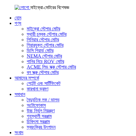
মাইক্রো-মোটরের বিশেষজ্ঞ
হোম
পণ্য
মাইক্রো স্টেপার মোটর
স্থায়ী চুম্বক স্টেপার মোটর
লিনিয়ার স্টেপার মোটর
গিয়ারযুক্ত স্টেপার মোটর
ডিসি গিয়ার্ড মোটর
NEMA স্টেপার মোটর
পানির নিচে ROV মোটর
ACME লিড স্ক্রু স্টেপার মোটর
বল স্ক্রু স্টেপার মোটর
আমাদের সম্পর্কে
পেটেন্ট এবং সার্টিফিকেট
কারখানা ভ্রমণ
সমাধান
বৈদ্যুতিক লক / ভালভ
অটোফোকাস
উচ্চ নির্ভুল নিয়ন্ত্রণ
গৃহস্থালী সরঞ্জাম
চিকিৎসা সরঞ্জাম
স্বয়ংক্রিয় উৎপাদন
সংবাদ