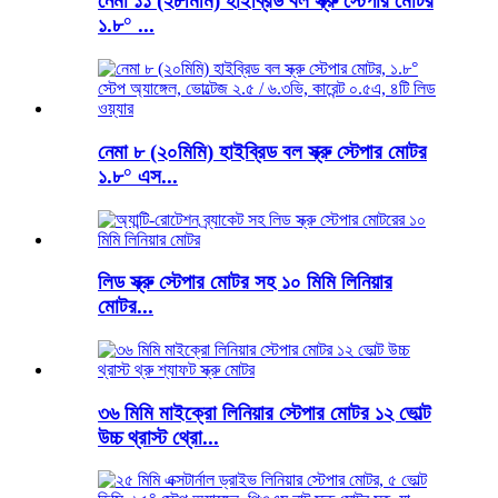
নেমা ১১ (২৮মিমি) হাইব্রিড বল স্ক্রু স্টেপার মোটর
১.৮° ...
নেমা ৮ (২০মিমি) হাইব্রিড বল স্ক্রু স্টেপার মোটর
১.৮° এস...
লিড স্ক্রু স্টেপার মোটর সহ ১০ মিমি লিনিয়ার
মোটর...
৩৬ মিমি মাইক্রো লিনিয়ার স্টেপার মোটর ১২ ভোল্ট
উচ্চ থ্রাস্ট থ্রো...