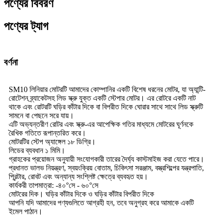
পণ্যের বিবরণ
পণ্যের ট্যাগ
বর্ণনা
SM10 লিনিয়ার মোটরটি আমাদের কোম্পানির একটি বিশেষ ধরনের মোটর, যা অ্যান্টি-
রোটেশন ব্র্যাকেটসহ লিড স্ক্রু যুক্ত একটি স্টেপার মোটর। এর রোটরে একটি নাট
থাকে এবং রোটরটি ঘড়ির কাঁটার দিকে বা বিপরীত দিকে ঘোরার সাথে সাথে লিড স্ক্রুটি
সামনে বা পেছনে সরে যায়।
এটি অভ্যন্তরীণ রোটর এবং স্ক্রু-এর আপেক্ষিক গতির মাধ্যমে মোটরের ঘূর্ণনকে
রৈখিক গতিতে রূপান্তরিত করে।
মোটরটির স্টেপ অ্যাঙ্গেল ১৮ ডিগ্রি।
লিডের ব্যবধান ১ মিমি।
গ্রাহকের প্রয়োজন অনুযায়ী সংযোগকারী তারের দৈর্ঘ্য কাস্টমাইজ করা যেতে পারে।
প্রধানত ভালভ নিয়ন্ত্রণ, স্বয়ংক্রিয় বোতাম, চিকিৎসা সরঞ্জাম, বস্ত্রশিল্পের যন্ত্রপাতি,
প্রিন্টার, রোবট এবং অন্যান্য সংশ্লিষ্ট ক্ষেত্রে ব্যবহৃত হয়।
কার্যকরী তাপমাত্রা: -৪০°সে - ৬০°সে
মোটরের দিক। ঘড়ির কাঁটার দিকে ও ঘড়ির কাঁটার বিপরীত দিকে
আপনি যদি আমাদের পণ্যগুলিতে আগ্রহী হন, তবে অনুগ্রহ করে আমাকে একটি
ইমেল পাঠান।