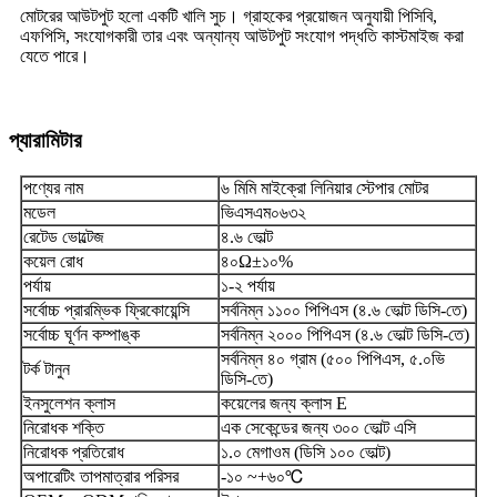
মোটরের আউটপুট হলো একটি খালি সুচ। গ্রাহকের প্রয়োজন অনুযায়ী পিসিবি,
এফপিসি, সংযোগকারী তার এবং অন্যান্য আউটপুট সংযোগ পদ্ধতি কাস্টমাইজ করা
যেতে পারে।
প্যারামিটার
পণ্যের নাম
৬ মিমি মাইক্রো লিনিয়ার স্টেপার মোটর
মডেল
ভিএসএম০৬৩২
রেটেড ভোল্টেজ
৪.৬ ভোল্ট
কয়েল রোধ
৪০Ω±১০%
পর্যায়
১-২ পর্যায়
সর্বোচ্চ প্রারম্ভিক ফ্রিকোয়েন্সি
সর্বনিম্ন ১১০০ পিপিএস (৪.৬ ভোল্ট ডিসি-তে)
সর্বোচ্চ ঘূর্ণন কম্পাঙ্ক
সর্বনিম্ন ২০০০ পিপিএস (৪.৬ ভোল্ট ডিসি-তে)
সর্বনিম্ন ৪০ গ্রাম (৫০০ পিপিএস, ৫.০ভি
টর্ক টানুন
ডিসি-তে)
ইনসুলেশন ক্লাস
কয়েলের জন্য ক্লাস E
নিরোধক শক্তি
এক সেকেন্ডের জন্য ৩০০ ভোল্ট এসি
নিরোধক প্রতিরোধ
১.০ মেগাওম (ডিসি ১০০ ভোল্ট)
অপারেটিং তাপমাত্রার পরিসর
-১০ ~+৬০
℃