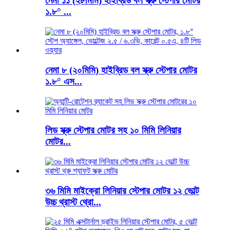
নেমা ১১ (২৮মিমি) হাইব্রিড বল স্ক্রু স্টেপার মোটর
১.৮° ...
নেমা ৮ (২০মিমি) হাইব্রিড বল স্ক্রু স্টেপার মোটর
১.৮° এস...
লিড স্ক্রু স্টেপার মোটর সহ ১০ মিমি লিনিয়ার
মোটর...
৩৬ মিমি মাইক্রো লিনিয়ার স্টেপার মোটর ১২ ভোল্ট
উচ্চ থ্রাস্ট থ্রো...