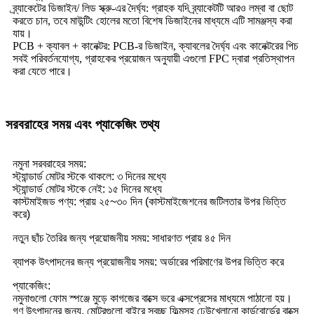
ব্র্যাকেটের ডিজাইন/ লিড স্ক্রু-এর দৈর্ঘ্য: গ্রাহক যদি ব্র্যাকেটটি আরও লম্বা বা ছোট
করতে চান, তবে মাউন্টিং হোলের মতো বিশেষ ডিজাইনের মাধ্যমে এটি সামঞ্জস্য করা
যায়।
PCB + ক্যাবল + কানেক্টর: PCB-র ডিজাইন, ক্যাবলের দৈর্ঘ্য এবং কানেক্টরের পিচ
সবই পরিবর্তনযোগ্য, গ্রাহকের প্রয়োজন অনুযায়ী এগুলো FPC দ্বারা প্রতিস্থাপন
করা যেতে পারে।
সরবরাহের সময় এবং প্যাকেজিং তথ্য
নমুনা সরবরাহের সময়:
স্ট্যান্ডার্ড মোটর স্টকে থাকলে: ৩ দিনের মধ্যে
স্ট্যান্ডার্ড মোটর স্টকে নেই: ১৫ দিনের মধ্যে
কাস্টমাইজড পণ্য: প্রায় ২৫~৩০ দিন (কাস্টমাইজেশনের জটিলতার উপর ভিত্তি
করে)
নতুন ছাঁচ তৈরির জন্য প্রয়োজনীয় সময়: সাধারণত প্রায় ৪৫ দিন
ব্যাপক উৎপাদনের জন্য প্রয়োজনীয় সময়: অর্ডারের পরিমাণের উপর ভিত্তি করে
প্যাকেজিং:
নমুনাগুলো ফোম স্পঞ্জে মুড়ে কাগজের বাক্সে ভরে এক্সপ্রেসের মাধ্যমে পাঠানো হয়।
গণ উৎপাদনের জন্য, মোটরগুলো বাইরে স্বচ্ছ ফিল্মসহ ঢেউখেলানো কার্ডবোর্ডের বাক্সে