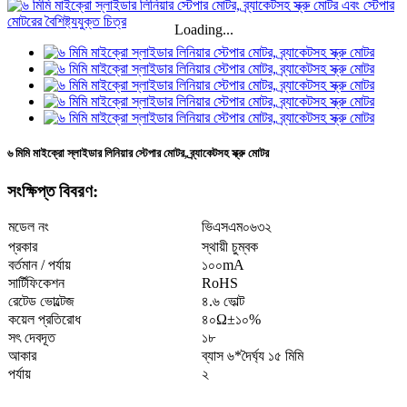
Loading...
৬ মিমি মাইক্রো স্লাইডার লিনিয়ার স্টেপার মোটর, ব্র্যাকেটসহ স্ক্রু মোটর
সংক্ষিপ্ত বিবরণ:
ভিএসএম০৬৩২
মডেল নং
প্রকার
স্থায়ী চুম্বক
বর্তমান / পর্যায়
১০০mA
সার্টিফিকেশন
RoHS
রেটেড ভোল্টেজ
৪.৬ ভোল্ট
কয়েল প্রতিরোধ
৪০Ω±১০%
সৎ দেবদূত
১৮
আকার
ব্যাস ৬*দৈর্ঘ্য ১৫ মিমি
পর্যায়
২