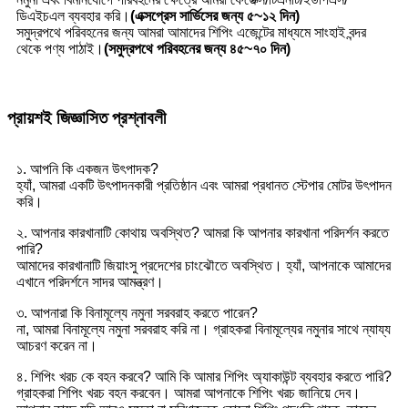
ডিএইচএল ব্যবহার করি।
(এক্সপ্রেস সার্ভিসের জন্য ৫~১২ দিন)
সমুদ্রপথে পরিবহনের জন্য আমরা আমাদের শিপিং এজেন্টের মাধ্যমে সাংহাই বন্দর
থেকে পণ্য পাঠাই।
(সমুদ্রপথে পরিবহনের জন্য ৪৫~৭০ দিন)
প্রায়শই জিজ্ঞাসিত প্রশ্নাবলী
১. আপনি কি একজন উৎপাদক?
হ্যাঁ, আমরা একটি উৎপাদনকারী প্রতিষ্ঠান এবং আমরা প্রধানত স্টেপার মোটর উৎপাদন
করি।
২. আপনার কারখানাটি কোথায় অবস্থিত? আমরা কি আপনার কারখানা পরিদর্শন করতে
পারি?
আমাদের কারখানাটি জিয়াংসু প্রদেশের চাংঝৌতে অবস্থিত। হ্যাঁ, আপনাকে আমাদের
এখানে পরিদর্শনে সাদর আমন্ত্রণ।
৩. আপনারা কি বিনামূল্যে নমুনা সরবরাহ করতে পারেন?
না, আমরা বিনামূল্যে নমুনা সরবরাহ করি না। গ্রাহকরা বিনামূল্যের নমুনার সাথে ন্যায্য
আচরণ করেন না।
৪. শিপিং খরচ কে বহন করবে? আমি কি আমার শিপিং অ্যাকাউন্ট ব্যবহার করতে পারি?
গ্রাহকরা শিপিং খরচ বহন করবেন। আমরা আপনাকে শিপিং খরচ জানিয়ে দেব।