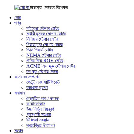
মাইক্রো-মোটরের বিশেষজ্ঞ
হোম
পণ্য
মাইক্রো স্টেপার মোটর
স্থায়ী চুম্বক স্টেপার মোটর
লিনিয়ার স্টেপার মোটর
গিয়ারযুক্ত স্টেপার মোটর
ডিসি গিয়ার্ড মোটর
NEMA স্টেপার মোটর
পানির নিচে ROV মোটর
ACME লিড স্ক্রু স্টেপার মোটর
বল স্ক্রু স্টেপার মোটর
আমাদের সম্পর্কে
পেটেন্ট এবং সার্টিফিকেট
কারখানা ভ্রমণ
সমাধান
বৈদ্যুতিক লক / ভালভ
অটোফোকাস
উচ্চ নির্ভুল নিয়ন্ত্রণ
গৃহস্থালী সরঞ্জাম
চিকিৎসা সরঞ্জাম
স্বয়ংক্রিয় উৎপাদন
সংবাদ