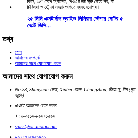
২৫ মিমি এক্সটার্নাল ড্রাইভ লিনিয়ার স্টেপার মোটর ৫
ভোল্ট ডিসি...
তথ্য
হোম
আমাদের সম্পর্কে
আমাদের সাথে যোগাযোগ করুন
আমাদের সাথে যোগাযোগ করুন
No.28, Shunyuan রোড, Xinbei জেলা, Changzhou, জিয়াংসু, চীন (মূল
ভূখন্ড)
এখনই আমাদের ফোন করুন:
+৮৬-০৫১৯-৮৬৯২১৫৬৯
sales@vic-motor.com
৮৬১৭৭১৫৪৫১৪০১