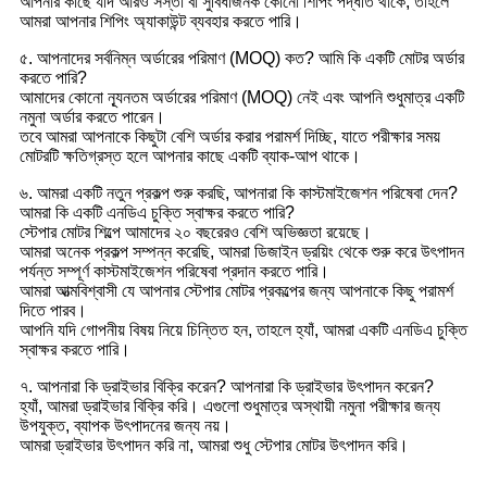
আপনার কাছে যদি আরও সস্তা বা সুবিধাজনক কোনো শিপিং পদ্ধতি থাকে, তাহলে
আমরা আপনার শিপিং অ্যাকাউন্ট ব্যবহার করতে পারি।
৫. আপনাদের সর্বনিম্ন অর্ডারের পরিমাণ (MOQ) কত? আমি কি একটি মোটর অর্ডার
করতে পারি?
আমাদের কোনো ন্যূনতম অর্ডারের পরিমাণ (MOQ) নেই এবং আপনি শুধুমাত্র একটি
নমুনা অর্ডার করতে পারেন।
তবে আমরা আপনাকে কিছুটা বেশি অর্ডার করার পরামর্শ দিচ্ছি, যাতে পরীক্ষার সময়
মোটরটি ক্ষতিগ্রস্ত হলে আপনার কাছে একটি ব্যাক-আপ থাকে।
৬. আমরা একটি নতুন প্রকল্প শুরু করছি, আপনারা কি কাস্টমাইজেশন পরিষেবা দেন?
আমরা কি একটি এনডিএ চুক্তি স্বাক্ষর করতে পারি?
স্টেপার মোটর শিল্পে আমাদের ২০ বছরেরও বেশি অভিজ্ঞতা রয়েছে।
আমরা অনেক প্রকল্প সম্পন্ন করেছি, আমরা ডিজাইন ড্রয়িং থেকে শুরু করে উৎপাদন
পর্যন্ত সম্পূর্ণ কাস্টমাইজেশন পরিষেবা প্রদান করতে পারি।
আমরা আত্মবিশ্বাসী যে আপনার স্টেপার মোটর প্রকল্পের জন্য আপনাকে কিছু পরামর্শ
দিতে পারব।
আপনি যদি গোপনীয় বিষয় নিয়ে চিন্তিত হন, তাহলে হ্যাঁ, আমরা একটি এনডিএ চুক্তি
স্বাক্ষর করতে পারি।
৭. আপনারা কি ড্রাইভার বিক্রি করেন? আপনারা কি ড্রাইভার উৎপাদন করেন?
হ্যাঁ, আমরা ড্রাইভার বিক্রি করি। এগুলো শুধুমাত্র অস্থায়ী নমুনা পরীক্ষার জন্য
উপযুক্ত, ব্যাপক উৎপাদনের জন্য নয়।
আমরা ড্রাইভার উৎপাদন করি না, আমরা শুধু স্টেপার মোটর উৎপাদন করি।