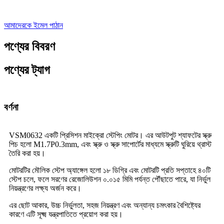
আমাদেরকে ইমেল পাঠান
পণ্যের বিবরণ
পণ্যের ট্যাগ
বর্ণনা
VSM0632 একটি প্রিসিশন মাইক্রো স্টেপিং মোটর। এর আউটপুট শ্যাফটের স্ক্রু
পিচ হলো M1.7P0.3mm, এবং স্ক্রু ও স্ক্রু সাপোর্টের মাধ্যমে স্ক্রুটি ঘুরিয়ে থ্রাস্ট
তৈরি করা হয়।
মোটরটির মৌলিক স্টেপ অ্যাঙ্গেল হলো ১৮ ডিগ্রি এবং মোটরটি প্রতি সপ্তাহে ৪০টি
স্টেপ চলে, ফলে সরণের রেজোলিউশন ০.০১৫ মিমি পর্যন্ত পৌঁছাতে পারে, যা নির্ভুল
নিয়ন্ত্রণের লক্ষ্য অর্জন করে।
এর ছোট আকার, উচ্চ নির্ভুলতা, সহজ নিয়ন্ত্রণ এবং অন্যান্য চমৎকার বৈশিষ্ট্যের
কারণে এটি সূক্ষ্ম যন্ত্রপাতিতে প্রয়োগ করা হয়।