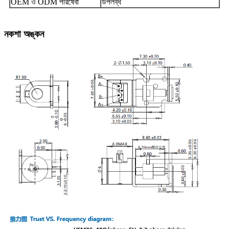
OEM ও ODM পরিষেবা
উপলব্ধ
নকশা অঙ্কন