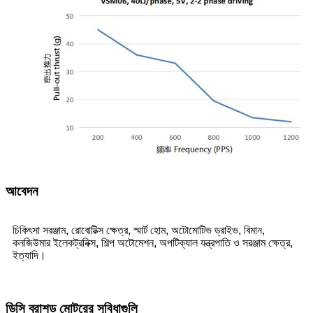
আবেদন
চিকিৎসা সরঞ্জাম, রোবোটিক্স ক্ষেত্র, স্মার্ট হোম, অটোমোটিভ ড্রাইভ, বিমান,
কনজিউমার ইলেকট্রনিক্স, শিল্প অটোমেশন, অপটিক্যাল যন্ত্রপাতি ও সরঞ্জাম ক্ষেত্র,
ইত্যাদি।
ডিসি ব্রাশড মোটরের সুবিধাগুলি