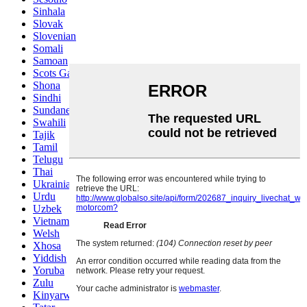
Sinhala
Slovak
Slovenian
Somali
Samoan
Scots Gaelic
Shona
Sindhi
Sundanese
Swahili
Tajik
Tamil
Telugu
Thai
Ukrainian
Urdu
Uzbek
Vietnamese
Welsh
Xhosa
Yiddish
Yoruba
Zulu
Kinyarwanda