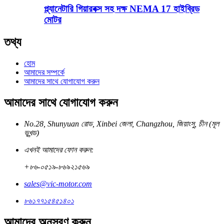
প্ল্যানেটারি গিয়ারবক্স সহ দক্ষ NEMA 17 হাইব্রিড
মোটর
তথ্য
হোম
আমাদের সম্পর্কে
আমাদের সাথে যোগাযোগ করুন
আমাদের সাথে যোগাযোগ করুন
No.28, Shunyuan রোড, Xinbei জেলা, Changzhou, জিয়াংসু, চীন (মূল
ভূখন্ড)
এখনই আমাদের ফোন করুন:
+৮৬-০৫১৯-৮৬৯২১৫৬৯
sales@vic-motor.com
৮৬১৭৭১৫৪৫১৪০১
আমাদের অনুসরণ করুন