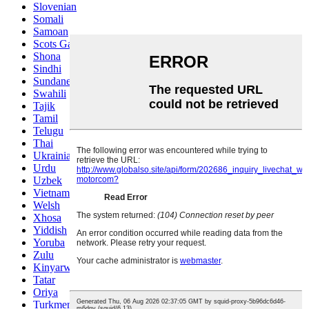
Slovenian
Somali
Samoan
Scots Gaelic
Shona
Sindhi
Sundanese
Swahili
Tajik
Tamil
Telugu
Thai
Ukrainian
Urdu
Uzbek
Vietnamese
Welsh
Xhosa
Yiddish
Yoruba
Zulu
Kinyarwanda
Tatar
Oriya
Turkmen