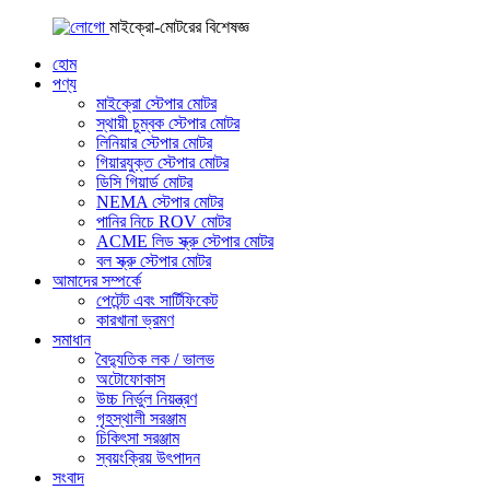
মাইক্রো-মোটরের বিশেষজ্ঞ
হোম
পণ্য
মাইক্রো স্টেপার মোটর
স্থায়ী চুম্বক স্টেপার মোটর
লিনিয়ার স্টেপার মোটর
গিয়ারযুক্ত স্টেপার মোটর
ডিসি গিয়ার্ড মোটর
NEMA স্টেপার মোটর
পানির নিচে ROV মোটর
ACME লিড স্ক্রু স্টেপার মোটর
বল স্ক্রু স্টেপার মোটর
আমাদের সম্পর্কে
পেটেন্ট এবং সার্টিফিকেট
কারখানা ভ্রমণ
সমাধান
বৈদ্যুতিক লক / ভালভ
অটোফোকাস
উচ্চ নির্ভুল নিয়ন্ত্রণ
গৃহস্থালী সরঞ্জাম
চিকিৎসা সরঞ্জাম
স্বয়ংক্রিয় উৎপাদন
সংবাদ