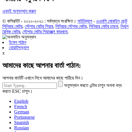
এখনই অনুসন্ধান করুন
© কপিরাইট - ২০১০-২০২১ : সর্বস্বত্ব সংরক্ষিত।
সাইটম্যাপ
-
এএমপি মোবাইল
ছোট
লিনিয়ার মোটর
,
স্টেপার মোটর গিয়ার
,
লিনিয়ার স্টেপার মোটর
,
লিনিয়ার মোটর চায়না
,
নির্ভুল
রৈখিক মোটর
,
স্টেপার মোটর গিয়ারবক্স কারখানা
,
ইমেল পাঠান
হোয়াটসঅ্যাপ
x
আমাদের কাছে আপনার বার্তা পাঠান:
আপনার বার্তাটি এখানে লিখে আমাদের কাছে পাঠিয়ে দিন।
অনুসন্ধান করতে এন্টার চাপুন অথবা বন্ধ
করতে ESC চাপুন।
English
French
German
Portuguese
Spanish
Russian