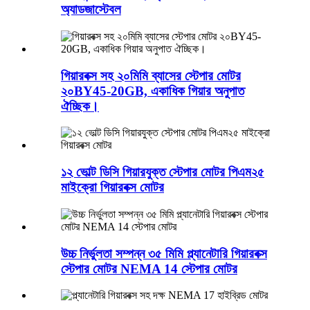
অ্যাডজাস্টেবল
গিয়ারবক্স সহ ২০মিমি ব্যাসের স্টেপার মোটর
২০BY45-20GB, একাধিক গিয়ার অনুপাত
ঐচ্ছিক।
১২ ভোল্ট ডিসি গিয়ারযুক্ত স্টেপার মোটর পিএম২৫
মাইক্রো গিয়ারবক্স মোটর
উচ্চ নির্ভুলতা সম্পন্ন ৩৫ মিমি প্ল্যানেটারি গিয়ারবক্স
স্টেপার মোটর NEMA 14 স্টেপার মোটর