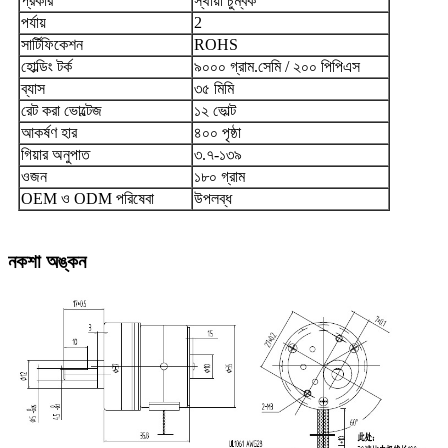
প্রকার
স্থায়ী চুম্বক
পর্যায়
2
সার্টিফিকেশন
ROHS
হোল্ডিং টর্ক
৯০০০ গ্রাম.সেমি / ২০০ পিপিএস
ব্যাস
৩৫ মিমি
রেট করা ভোল্টেজ
১২ ভোল্ট
আকর্ষণ হার
৪০০ পৃষ্ঠা
গিয়ার অনুপাত
৩.৭-১৩৯
ওজন
১৮০ গ্রাম
OEM ও ODM পরিষেবা
উপলব্ধ
নকশা অঙ্কন