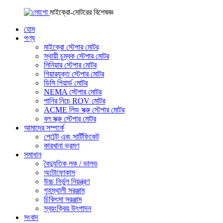
মাইক্রো-মোটরের বিশেষজ্ঞ
হোম
পণ্য
মাইক্রো স্টেপার মোটর
স্থায়ী চুম্বক স্টেপার মোটর
লিনিয়ার স্টেপার মোটর
গিয়ারযুক্ত স্টেপার মোটর
ডিসি গিয়ার্ড মোটর
NEMA স্টেপার মোটর
পানির নিচে ROV মোটর
ACME লিড স্ক্রু স্টেপার মোটর
বল স্ক্রু স্টেপার মোটর
আমাদের সম্পর্কে
পেটেন্ট এবং সার্টিফিকেট
কারখানা ভ্রমণ
সমাধান
বৈদ্যুতিক লক / ভালভ
অটোফোকাস
উচ্চ নির্ভুল নিয়ন্ত্রণ
গৃহস্থালী সরঞ্জাম
চিকিৎসা সরঞ্জাম
স্বয়ংক্রিয় উৎপাদন
সংবাদ