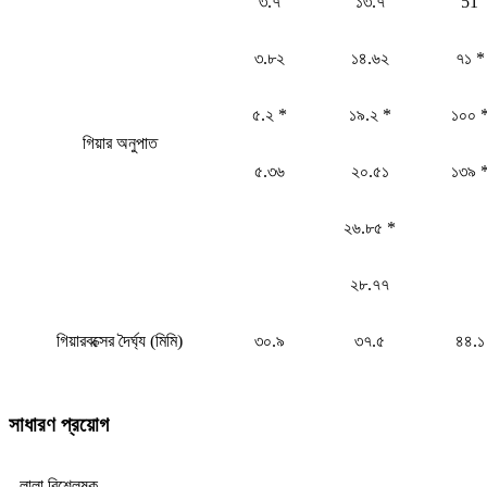
৩.৭
১৩.৭
51
৩.৮২
১৪.৬২
৭১ *
৫.২ *
১৯.২ *
১০০ 
গিয়ার অনুপাত
৫.৩৬
২০.৫১
১৩৯ 
২৬.৮৫ *
২৮.৭৭
গিয়ারবক্সের দৈর্ঘ্য (মিমি)
৩০.৯
৩৭.৫
৪৪.১
সাধারণ প্রয়োগ
লালা বিশ্লেষক