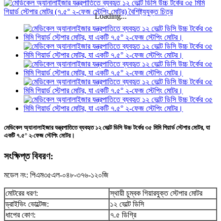
Loading...
মেডিকেল অ্যানালাইজার যন্ত্রপাতিতে ব্যবহৃত ১২ ভোল্ট ডিসি উচ্চ টর্কের ৩৫ মিমি গিয়ার্ড স্টেপার মোটর, যা
একটি ৭.৫° ২-ফেজ স্টেপিং মোটর।
সংক্ষিপ্ত বিবরণ:
মডেল নং: পিএম৩৫এল-০৪৮-৩৭৬-১২০জি
মোটরের ধরণ:
স্থায়ী চুম্বক গিয়ারযুক্ত স্টেপার মোটর
ড্রাইভিং ভোল্টেজ:
১২ ভোল্ট ডিসি
ধাপের কোণ:
৭.৫ ডিগ্রি