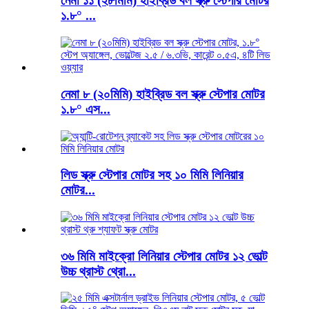
নেমা ১১ (২৮মিমি) হাইব্রিড বল স্ক্রু স্টেপার মোটর
১.৮° ...
নেমা ৮ (২০মিমি) হাইব্রিড বল স্ক্রু স্টেপার মোটর
১.৮° এস...
লিড স্ক্রু স্টেপার মোটর সহ ১০ মিমি লিনিয়ার
মোটর...
৩৬ মিমি মাইক্রো লিনিয়ার স্টেপার মোটর ১২ ভোল্ট
উচ্চ থ্রাস্ট থ্রো...