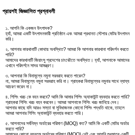
প্রায়শই জিজ্ঞাসিত প্রশ্নাবলী
১. আপনি কি একজন উৎপাদক?
হ্যাঁ, আমরা একটি উৎপাদনকারী প্রতিষ্ঠান এবং আমরা প্রধানত স্টেপার মোটর উৎপাদন
করি।
২. আপনার কারখানাটি কোথায় অবস্থিত? আমরা কি আপনার কারখানা পরিদর্শন করতে
পারি?
আমাদের কারখানাটি জিয়াংসু প্রদেশের চাংঝৌতে অবস্থিত। হ্যাঁ, আপনাকে আমাদের
এখানে পরিদর্শনে সাদর আমন্ত্রণ।
৩. আপনারা কি বিনামূল্যে নমুনা সরবরাহ করতে পারেন?
না, আমরা বিনামূল্যে নমুনা সরবরাহ করি না। গ্রাহকরা বিনামূল্যের নমুনার সাথে ন্যায্য
আচরণ করেন না।
৪. শিপিং খরচ কে বহন করবে? আমি কি আমার শিপিং অ্যাকাউন্ট ব্যবহার করতে পারি?
গ্রাহকরা শিপিং খরচ বহন করবেন। আমরা আপনাকে শিপিং খরচ জানিয়ে দেব।
আপনার কাছে যদি আরও সস্তা বা সুবিধাজনক কোনো শিপিং পদ্ধতি থাকে, তাহলে
আমরা আপনার শিপিং অ্যাকাউন্ট ব্যবহার করতে পারি।
৫. আপনাদের সর্বনিম্ন অর্ডারের পরিমাণ (MOQ) কত? আমি কি একটি মোটর অর্ডার
করতে পারি?
আমাদের কোনো ন্যূনতম অর্ডারের পরিমাণ (MOQ) নেই এবং আপনি শুধুমাত্র একটি