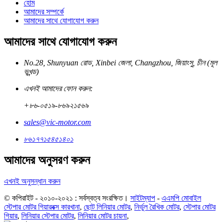
হোম
আমাদের সম্পর্কে
আমাদের সাথে যোগাযোগ করুন
আমাদের সাথে যোগাযোগ করুন
No.28, Shunyuan রোড, Xinbei জেলা, Changzhou, জিয়াংসু, চীন (মূল
ভূখন্ড)
এখনই আমাদের ফোন করুন:
+৮৬-০৫১৯-৮৬৯২১৫৬৯
sales@vic-motor.com
৮৬১৭৭১৫৪৫১৪০১
আমাদের অনুসরণ করুন
এখনই অনুসন্ধান করুন
© কপিরাইট - ২০১০-২০২১ : সর্বস্বত্ব সংরক্ষিত।
সাইটম্যাপ
-
এএমপি মোবাইল
স্টেপার মোটর গিয়ারবক্স কারখানা
,
ছোট লিনিয়ার মোটর
,
নির্ভুল রৈখিক মোটর
,
স্টেপার মোটর
গিয়ার
,
লিনিয়ার স্টেপার মোটর
,
লিনিয়ার মোটর চায়না
,