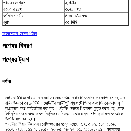
পর্যায়ের সংখ্যা:
২ পর্যায়
কয়েলের রোধ:
৩০Ω±৭%
বর্তমান / পর্যায়:
৪০০mA/ফেজ
ব্যাস:
৩৫ মিমি
আমাদেরকে ইমেল পাঠান
পণ্যের বিবরণ
পণ্যের ট্যাগ
বর্ণনা
এই মোটরটি হলো ৩৫ মিমি ব্যাসের একটি উচ্চ টর্কের ডিসেলারেটিং স্টেপিং মোটর, যার
বডির উচ্চতা ৩৫.৮ মিমি। মোটরটির আউটপুট শ্যাফটে গিয়ার এবং সিনক্রোনাস পুলি
সংযোজন করে কাস্টমাইজ করা যায়। স্টেপিং মোটরে গিয়ারবক্স যুক্ত করার পর, লোড
টর্ক বৃদ্ধি করতে এবং আরও নির্ভুলভাবে নিয়ন্ত্রণ করার জন্য স্টেপ অ্যাঙ্গেলকে আরও
উপবিভক্ত করা হয়।
প্রচলিত গিয়ার রিডাকশন রেশিওগুলোর মধ্যে রয়েছে ৩.৭, ৩.৮২, ৫.২, ৫.৩৬,
১৩.৭, ১৪.৬২, ১৯.২, ২০.৫১, ২৬.৮৫, ২৮.৭৭, ৫১, ৭১১,০০১৩৯। গ্রাহকের