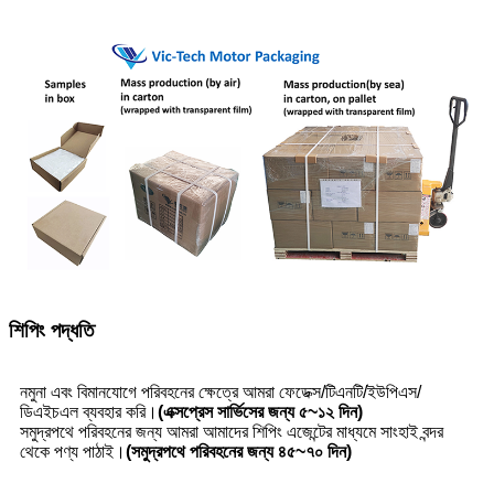
শিপিং পদ্ধতি
নমুনা এবং বিমানযোগে পরিবহনের ক্ষেত্রে আমরা ফেডেক্স/টিএনটি/ইউপিএস/
ডিএইচএল ব্যবহার করি।
(এক্সপ্রেস সার্ভিসের জন্য ৫~১২ দিন)
সমুদ্রপথে পরিবহনের জন্য আমরা আমাদের শিপিং এজেন্টের মাধ্যমে সাংহাই বন্দর
থেকে পণ্য পাঠাই।
(সমুদ্রপথে পরিবহনের জন্য ৪৫~৭০ দিন)