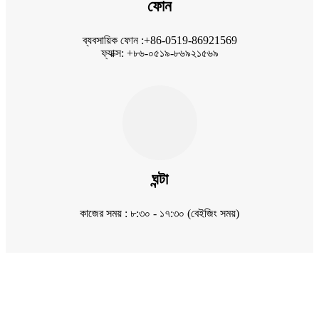
ফোন
ব্যবসায়িক ফোন :+86-0519-86921569
ফ্যাক্স: +৮৬-০৫১৯-৮৬৯২১৫৬৯
ঘন্টা
কাজের সময় : ৮:৩০ - ১৭:৩০ (বেইজিং সময়)