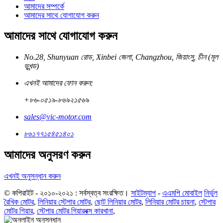
আমাদের সম্পর্কে
আমাদের সাথে যোগাযোগ করুন
আমাদের সাথে যোগাযোগ করুন
No.28, Shunyuan রোড, Xinbei জেলা, Changzhou, জিয়াংসু, চীন (মূল
ভূখন্ড)
এখনই আমাদের ফোন করুন:
+৮৬-০৫১৯-৮৬৯২১৫৬৯
sales@vic-motor.com
৮৬১৭৭১৫৪৫১৪০১
আমাদের অনুসরণ করুন
এখনই অনুসন্ধান করুন
© কপিরাইট - ২০১০-২০২১ : সর্বস্বত্ব সংরক্ষিত।
সাইটম্যাপ
-
এএমপি মোবাইল
নির্ভুল
রৈখিক মোটর
,
লিনিয়ার স্টেপার মোটর
,
ছোট লিনিয়ার মোটর
,
লিনিয়ার মোটর চায়না
,
স্টেপার
মোটর গিয়ার
,
স্টেপার মোটর গিয়ারবক্স কারখানা
,