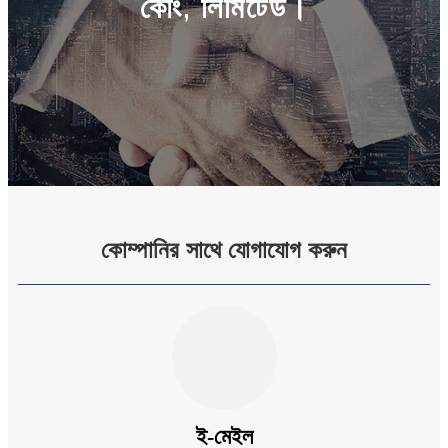
কোং, লিমিটেড।
কোম্পানির সাথে যোগাযোগ করুন
ই-মেইল