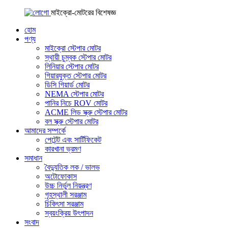
মাইক্রো-মোটরের বিশেষজ্ঞ
হোম
পণ্য
মাইক্রো স্টেপার মোটর
স্থায়ী চুম্বক স্টেপার মোটর
লিনিয়ার স্টেপার মোটর
গিয়ারযুক্ত স্টেপার মোটর
ডিসি গিয়ার্ড মোটর
NEMA স্টেপার মোটর
পানির নিচে ROV মোটর
ACME লিড স্ক্রু স্টেপার মোটর
বল স্ক্রু স্টেপার মোটর
আমাদের সম্পর্কে
পেটেন্ট এবং সার্টিফিকেট
কারখানা ভ্রমণ
সমাধান
বৈদ্যুতিক লক / ভালভ
অটোফোকাস
উচ্চ নির্ভুল নিয়ন্ত্রণ
গৃহস্থালী সরঞ্জাম
চিকিৎসা সরঞ্জাম
স্বয়ংক্রিয় উৎপাদন
সংবাদ