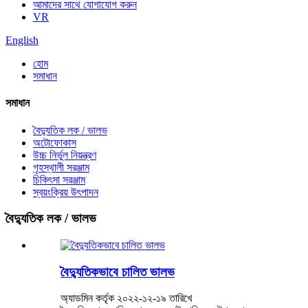
আমাদের সাথে যোগাযোগ করুন
VR
English
হোম
সমাধান
সমাধান
বৈদ্যুতিক লক / ভালভ
অটোফোকাস
উচ্চ নির্ভুল নিয়ন্ত্রণ
গৃহস্থালী সরঞ্জাম
চিকিৎসা সরঞ্জাম
স্বয়ংক্রিয় উৎপাদন
বৈদ্যুতিক লক / ভালভ
বৈদ্যুতিকভাবে চালিত ভালভ
অ্যাডমিন কর্তৃক ২০২২-১২-১৯ তারিখে