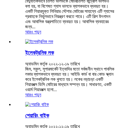
বৈদ্যুতিকভাবে চালিত ভালভকে মোটরচালিত কন্ট্রোল ভালভও
বলা হয়, যা বিশেষত গ্যাস ভালভে ব্যাপকভাবে ব্যবহৃত হয়।
একটি গিয়ারযুক্ত লিনিয়ার স্টেপার মোটরের সাহায্যে এটি গ্যাসের
প্রবাহকে নির্ভুলভাবে নিয়ন্ত্রণ করতে পারে। এটি শিল্প উৎপাদন
এবং আবাসিক যন্ত্রপাতিতে ব্যবহৃত হয়। আবাসিক ব্যবহারের
জন্য...
আরও পড়ুন
ইলেকট্রনিক লক
অ্যাডমিন কর্তৃক ২০২২-১২-১৯ তারিখে
জিম, স্কুল, সুপারমার্কেট ইত্যাদির মতো সর্বজনীন স্থানে পাবলিক
লকার ব্যাপকভাবে ব্যবহৃত হয়। আইডি কার্ড বা বার কোড স্ক্যান
করে ইলেকট্রনিক লক খুলতে হয়। লকের নড়াচড়া একটি
গিয়ারবক্স ডিসি মোটরের মাধ্যমে সম্পন্ন হয়। সাধারণত, একটি
ওয়ার্ম গিয়ারবক্স হলো...
আরও পড়ুন
শেয়ারিং বাইক
অ্যাডমিন কর্তৃক ২০২২-১২-১৯ তারিখে