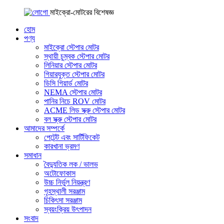
মাইক্রো-মোটরের বিশেষজ্ঞ
হোম
পণ্য
মাইক্রো স্টেপার মোটর
স্থায়ী চুম্বক স্টেপার মোটর
লিনিয়ার স্টেপার মোটর
গিয়ারযুক্ত স্টেপার মোটর
ডিসি গিয়ার্ড মোটর
NEMA স্টেপার মোটর
পানির নিচে ROV মোটর
ACME লিড স্ক্রু স্টেপার মোটর
বল স্ক্রু স্টেপার মোটর
আমাদের সম্পর্কে
পেটেন্ট এবং সার্টিফিকেট
কারখানা ভ্রমণ
সমাধান
বৈদ্যুতিক লক / ভালভ
অটোফোকাস
উচ্চ নির্ভুল নিয়ন্ত্রণ
গৃহস্থালী সরঞ্জাম
চিকিৎসা সরঞ্জাম
স্বয়ংক্রিয় উৎপাদন
সংবাদ