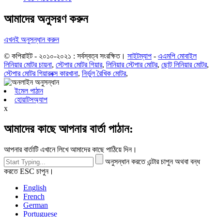
আমাদের অনুসরণ করুন
এখনই অনুসন্ধান করুন
© কপিরাইট - ২০১০-২০২১ : সর্বস্বত্ব সংরক্ষিত।
সাইটম্যাপ
-
এএমপি মোবাইল
লিনিয়ার মোটর চায়না
,
স্টেপার মোটর গিয়ার
,
লিনিয়ার স্টেপার মোটর
,
ছোট লিনিয়ার মোটর
,
স্টেপার মোটর গিয়ারবক্স কারখানা
,
নির্ভুল রৈখিক মোটর
,
ইমেল পাঠান
হোয়াটসঅ্যাপ
x
আমাদের কাছে আপনার বার্তা পাঠান:
আপনার বার্তাটি এখানে লিখে আমাদের কাছে পাঠিয়ে দিন।
অনুসন্ধান করতে এন্টার চাপুন অথবা বন্ধ
করতে ESC চাপুন।
English
French
German
Portuguese