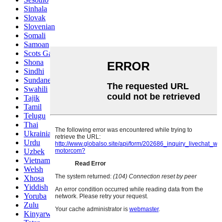
Sinhala
Slovak
Slovenian
Somali
Samoan
Scots Gaelic
Shona
Sindhi
Sundanese
Swahili
Tajik
Tamil
Telugu
Thai
Ukrainian
Urdu
Uzbek
Vietnamese
Welsh
Xhosa
Yiddish
Yoruba
Zulu
Kinyarwanda