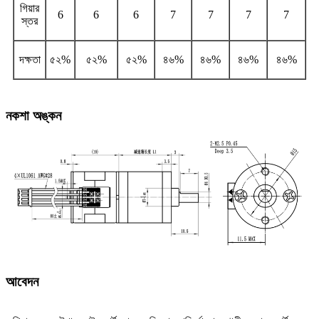
গিয়ার
6
6
6
7
7
7
7
স্তর
দক্ষতা
৫২%
৫২%
৫২%
৪৬%
৪৬%
৪৬%
৪৬%
নকশা অঙ্কন
আবেদন