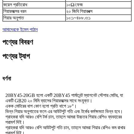
কয়েল প্রতিরোধ
১০Ω/ফেজ
গিয়ারবক্সের ধরন
২০ জিবি গিয়ারবক্স
গিয়ার অনুপাত
১০:১~৪৮৮.৩:১
আমাদেরকে ইমেল পাঠান
পণ্যের বিবরণ
পণ্যের ট্যাগ
বর্ণনা
20BY45-20GB হলো একটি 20BY45 পার্মানেন্ট ম্যাগনেট স্টেপার মোটর, যা
একটি GB20 ২০ মিমি ব্যাসের গিয়ারবক্সের সাথে সংযুক্ত।
একক মোটরের ধাপ কোণ হলো প্রতি ধাপে ১৮°।
ভিন্ন গিয়ার অনুপাতের ফলে এর আউটপুট গতি এবং টর্কের কর্মক্ষমতা ভিন্ন হবে।
গ্রাহকরা যদি আরও বেশি টর্ক চান, তাহলে আমরা উচ্চতর গিয়ার রেশিও ব্যবহারের
পরামর্শ দিই।
গ্রাহকরা যদি আরও বেশি আউটপুট গতি চান, তাহলে আমরা গিয়ার রেশিও কম রাখার
পরামর্শ দিই।