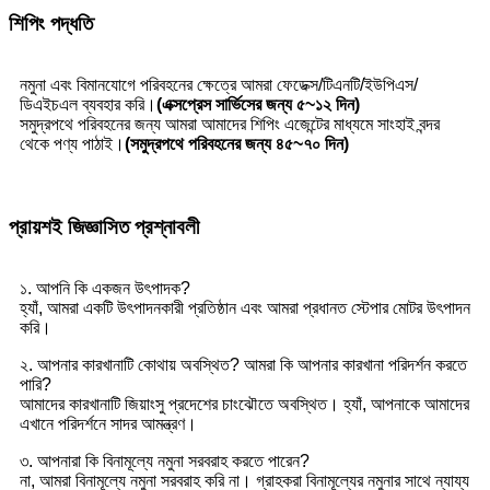
শিপিং পদ্ধতি
নমুনা এবং বিমানযোগে পরিবহনের ক্ষেত্রে আমরা ফেডেক্স/টিএনটি/ইউপিএস/
ডিএইচএল ব্যবহার করি।
(এক্সপ্রেস সার্ভিসের জন্য ৫~১২ দিন)
সমুদ্রপথে পরিবহনের জন্য আমরা আমাদের শিপিং এজেন্টের মাধ্যমে সাংহাই বন্দর
থেকে পণ্য পাঠাই।
(সমুদ্রপথে পরিবহনের জন্য ৪৫~৭০ দিন)
প্রায়শই জিজ্ঞাসিত প্রশ্নাবলী
১. আপনি কি একজন উৎপাদক?
হ্যাঁ, আমরা একটি উৎপাদনকারী প্রতিষ্ঠান এবং আমরা প্রধানত স্টেপার মোটর উৎপাদন
করি।
২. আপনার কারখানাটি কোথায় অবস্থিত? আমরা কি আপনার কারখানা পরিদর্শন করতে
পারি?
আমাদের কারখানাটি জিয়াংসু প্রদেশের চাংঝৌতে অবস্থিত। হ্যাঁ, আপনাকে আমাদের
এখানে পরিদর্শনে সাদর আমন্ত্রণ।
৩. আপনারা কি বিনামূল্যে নমুনা সরবরাহ করতে পারেন?
না, আমরা বিনামূল্যে নমুনা সরবরাহ করি না। গ্রাহকরা বিনামূল্যের নমুনার সাথে ন্যায্য