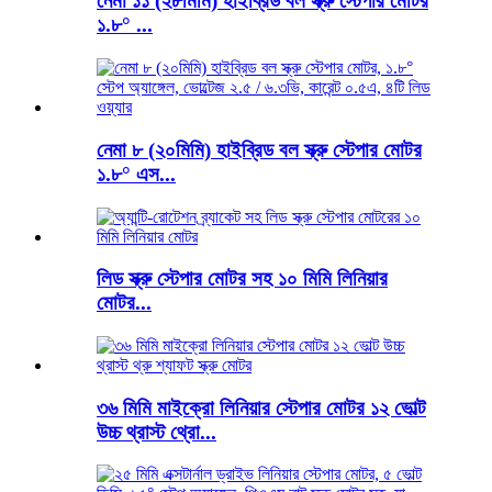
নেমা ১১ (২৮মিমি) হাইব্রিড বল স্ক্রু স্টেপার মোটর
১.৮° ...
নেমা ৮ (২০মিমি) হাইব্রিড বল স্ক্রু স্টেপার মোটর
১.৮° এস...
লিড স্ক্রু স্টেপার মোটর সহ ১০ মিমি লিনিয়ার
মোটর...
৩৬ মিমি মাইক্রো লিনিয়ার স্টেপার মোটর ১২ ভোল্ট
উচ্চ থ্রাস্ট থ্রো...