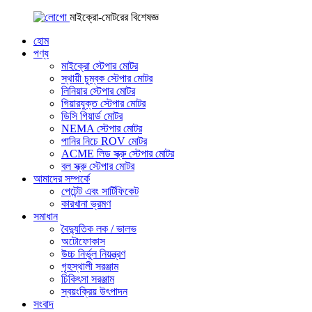
মাইক্রো-মোটরের বিশেষজ্ঞ
হোম
পণ্য
মাইক্রো স্টেপার মোটর
স্থায়ী চুম্বক স্টেপার মোটর
লিনিয়ার স্টেপার মোটর
গিয়ারযুক্ত স্টেপার মোটর
ডিসি গিয়ার্ড মোটর
NEMA স্টেপার মোটর
পানির নিচে ROV মোটর
ACME লিড স্ক্রু স্টেপার মোটর
বল স্ক্রু স্টেপার মোটর
আমাদের সম্পর্কে
পেটেন্ট এবং সার্টিফিকেট
কারখানা ভ্রমণ
সমাধান
বৈদ্যুতিক লক / ভালভ
অটোফোকাস
উচ্চ নির্ভুল নিয়ন্ত্রণ
গৃহস্থালী সরঞ্জাম
চিকিৎসা সরঞ্জাম
স্বয়ংক্রিয় উৎপাদন
সংবাদ