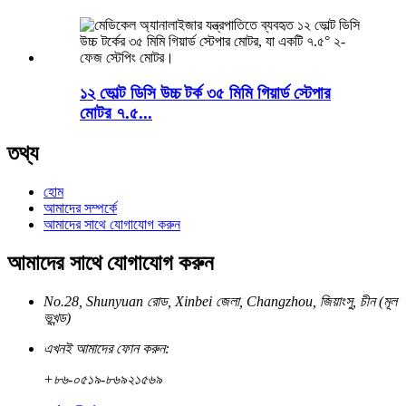
১২ ভোল্ট ডিসি উচ্চ টর্ক ৩৫ মিমি গিয়ার্ড স্টেপার
মোটর ৭.৫...
তথ্য
হোম
আমাদের সম্পর্কে
আমাদের সাথে যোগাযোগ করুন
আমাদের সাথে যোগাযোগ করুন
No.28, Shunyuan রোড, Xinbei জেলা, Changzhou, জিয়াংসু, চীন (মূল
ভূখন্ড)
এখনই আমাদের ফোন করুন:
+৮৬-০৫১৯-৮৬৯২১৫৬৯