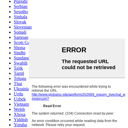
Punjabi
Serbian
Sesotho
Sinhala
Slovak
Slovenian
Somali
Samoan
Scots Gaelic
Shona
Sindhi
Sundanese
Swahili
Tajik
Tamil
Telugu
Thai
Ukrainian
Urdu
Uzbek
Vietnamese
Welsh
Xhosa
Yiddish
Yoruba