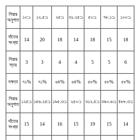
গিয়ার
১০:১
১২.৫:১
২৫:১
৩১.২৫:১
৫০:১
৭৮.১:১
১০০:১
অনুপাত
দাঁতের
14
20
18
14
18
15
18
সংখ্যা
গিয়ার
3
3
4
4
5
5
6
স্তর
দক্ষতা
৭১%
৭১%
৬৪%
৬৪%
৫৮%
৫৮%
৫৮%
গিয়ার
১২৫:১
১৫৬.২৫:১
১৯৫.৩:১
২৫০:১
৩১২.৫:১
৩৯০.৬:১
৪৮৮.৩:১
অনুপাত
দাঁতের
15
14
16
15
19
15
14
সংখ্যা