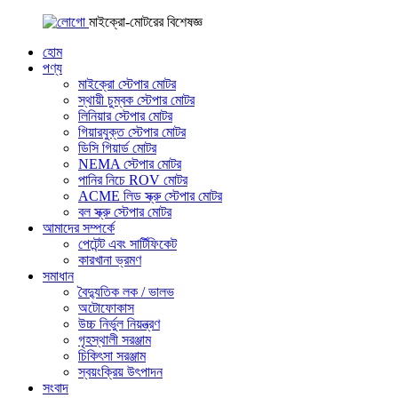
মাইক্রো-মোটরের বিশেষজ্ঞ
হোম
পণ্য
মাইক্রো স্টেপার মোটর
স্থায়ী চুম্বক স্টেপার মোটর
লিনিয়ার স্টেপার মোটর
গিয়ারযুক্ত স্টেপার মোটর
ডিসি গিয়ার্ড মোটর
NEMA স্টেপার মোটর
পানির নিচে ROV মোটর
ACME লিড স্ক্রু স্টেপার মোটর
বল স্ক্রু স্টেপার মোটর
আমাদের সম্পর্কে
পেটেন্ট এবং সার্টিফিকেট
কারখানা ভ্রমণ
সমাধান
বৈদ্যুতিক লক / ভালভ
অটোফোকাস
উচ্চ নির্ভুল নিয়ন্ত্রণ
গৃহস্থালী সরঞ্জাম
চিকিৎসা সরঞ্জাম
স্বয়ংক্রিয় উৎপাদন
সংবাদ