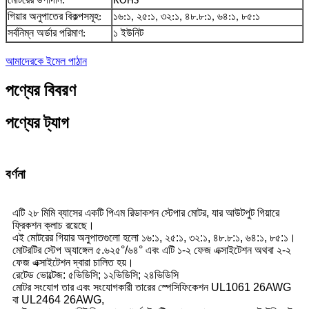
মোটরের উপাদান:
ROHS
গিয়ার অনুপাতের বিকল্পসমূহ:
১৬:১, ২৫:১, ৩২:১, ৪৮.৮:১, ৬৪:১, ৮৫:১
সর্বনিম্ন অর্ডার পরিমাণ:
১ ইউনিট
আমাদেরকে ইমেল পাঠান
পণ্যের বিবরণ
পণ্যের ট্যাগ
বর্ণনা
এটি ২৮ মিমি ব্যাসের একটি পিএম রিডাকশন স্টেপার মোটর, যার আউটপুট গিয়ারে
ফ্রিকশন ক্লাচ রয়েছে।
এই মোটরের গিয়ার অনুপাতগুলো হলো ১৬:১, ২৫:১, ৩২:১, ৪৮.৮:১, ৬৪:১, ৮৫:১।
মোটরটির স্টেপ অ্যাঙ্গেল ৫.৬২৫°/৬৪° এবং এটি ১-২ ফেজ এক্সাইটেশন অথবা ২-২
ফেজ এক্সাইটেশন দ্বারা চালিত হয়।
রেটেড ভোল্টেজ: ৫ভিডিসি; ১২ভিডিসি; ২৪ভিডিসি
মোটর সংযোগ তার এবং সংযোগকারী তারের স্পেসিফিকেশন UL1061 26AWG
বা UL2464 26AWG,