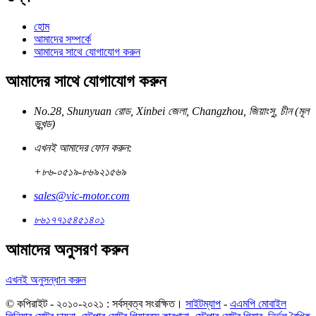
হোম
আমাদের সম্পর্কে
আমাদের সাথে যোগাযোগ করুন
আমাদের সাথে যোগাযোগ করুন
No.28, Shunyuan রোড, Xinbei জেলা, Changzhou, জিয়াংসু, চীন (মূল
ভূখন্ড)
এখনই আমাদের ফোন করুন:
+৮৬-০৫১৯-৮৬৯২১৫৬৯
sales@vic-motor.com
৮৬১৭৭১৫৪৫১৪০১
আমাদের অনুসরণ করুন
এখনই অনুসন্ধান করুন
© কপিরাইট - ২০১০-২০২১ : সর্বস্বত্ব সংরক্ষিত।
সাইটম্যাপ
-
এএমপি মোবাইল