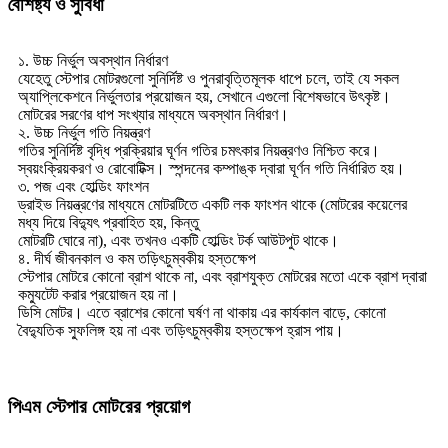
বৈশিষ্ট্য ও সুবিধা
১. উচ্চ নির্ভুল অবস্থান নির্ধারণ
যেহেতু স্টেপার মোটরগুলো সুনির্দিষ্ট ও পুনরাবৃত্তিমূলক ধাপে চলে, তাই যে সকল
অ্যাপ্লিকেশনে নির্ভুলতার প্রয়োজন হয়, সেখানে এগুলো বিশেষভাবে উৎকৃষ্ট।
মোটরের সরণের ধাপ সংখ্যার মাধ্যমে অবস্থান নির্ধারণ।
২. উচ্চ নির্ভুল গতি নিয়ন্ত্রণ
গতির সুনির্দিষ্ট বৃদ্ধি প্রক্রিয়ার ঘূর্ণন গতির চমৎকার নিয়ন্ত্রণও নিশ্চিত করে।
স্বয়ংক্রিয়করণ ও রোবোটিক্স। স্পন্দনের কম্পাঙ্ক দ্বারা ঘূর্ণন গতি নির্ধারিত হয়।
৩. পজ এবং হোল্ডিং ফাংশন
ড্রাইভ নিয়ন্ত্রণের মাধ্যমে মোটরটিতে একটি লক ফাংশন থাকে (মোটরের কয়েলের
মধ্য দিয়ে বিদ্যুৎ প্রবাহিত হয়, কিন্তু
মোটরটি ঘোরে না), এবং তখনও একটি হোল্ডিং টর্ক আউটপুট থাকে।
৪. দীর্ঘ জীবনকাল ও কম তড়িৎচুম্বকীয় হস্তক্ষেপ
স্টেপার মোটরে কোনো ব্রাশ থাকে না, এবং ব্রাশযুক্ত মোটরের মতো একে ব্রাশ দ্বারা
কম্যুটেট করার প্রয়োজন হয় না।
ডিসি মোটর। এতে ব্রাশের কোনো ঘর্ষণ না থাকায় এর কার্যকাল বাড়ে, কোনো
বৈদ্যুতিক স্ফুলিঙ্গ হয় না এবং তড়িৎচুম্বকীয় হস্তক্ষেপ হ্রাস পায়।
পিএম স্টেপার মোটরের প্রয়োগ