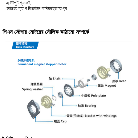
আউটপুট শ্যাফট,
মোটরের ক্যাপ ডিজাইন কাস্টমাইজযোগ্য
পিএম স্টেপার মোটরের মৌলিক কাঠামো সম্পর্কে