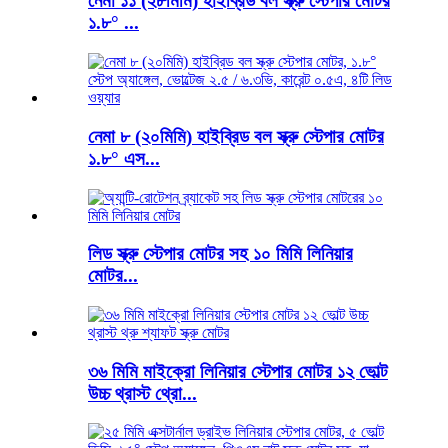
নেমা ১১ (২৮মিমি) হাইব্রিড বল স্ক্রু স্টেপার মোটর
১.৮° ...
নেমা ৮ (২০মিমি) হাইব্রিড বল স্ক্রু স্টেপার মোটর
১.৮° এস...
লিড স্ক্রু স্টেপার মোটর সহ ১০ মিমি লিনিয়ার
মোটর...
৩৬ মিমি মাইক্রো লিনিয়ার স্টেপার মোটর ১২ ভোল্ট
উচ্চ থ্রাস্ট থ্রো...