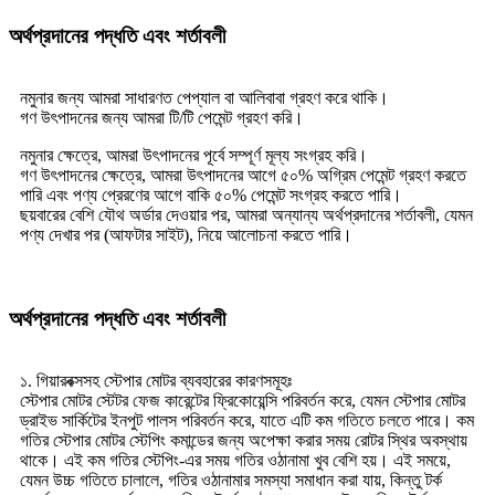
অর্থপ্রদানের পদ্ধতি এবং শর্তাবলী
নমুনার জন্য আমরা সাধারণত পেপ্যাল ​​বা আলিবাবা গ্রহণ করে থাকি।
গণ উৎপাদনের জন্য আমরা টি/টি পেমেন্ট গ্রহণ করি।
নমুনার ক্ষেত্রে, আমরা উৎপাদনের পূর্বে সম্পূর্ণ মূল্য সংগ্রহ করি।
গণ উৎপাদনের ক্ষেত্রে, আমরা উৎপাদনের আগে ৫০% অগ্রিম পেমেন্ট গ্রহণ করতে
পারি এবং পণ্য প্রেরণের আগে বাকি ৫০% পেমেন্ট সংগ্রহ করতে পারি।
ছয়বারের বেশি যৌথ অর্ডার দেওয়ার পর, আমরা অন্যান্য অর্থপ্রদানের শর্তাবলী, যেমন
পণ্য দেখার পর (আফটার সাইট), নিয়ে আলোচনা করতে পারি।
অর্থপ্রদানের পদ্ধতি এবং শর্তাবলী
১. গিয়ারবক্সসহ স্টেপার মোটর ব্যবহারের কারণসমূহঃ
স্টেপার মোটর স্টেটর ফেজ কারেন্টের ফ্রিকোয়েন্সি পরিবর্তন করে, যেমন স্টেপার মোটর
ড্রাইভ সার্কিটের ইনপুট পালস পরিবর্তন করে, যাতে এটি কম গতিতে চলতে পারে। কম
গতির স্টেপার মোটর স্টেপিং কমান্ডের জন্য অপেক্ষা করার সময় রোটর স্থির অবস্থায়
থাকে। এই কম গতির স্টেপিং-এর সময় গতির ওঠানামা খুব বেশি হয়। এই সময়ে,
যেমন উচ্চ গতিতে চালালে, গতির ওঠানামার সমস্যা সমাধান করা যায়, কিন্তু টর্ক