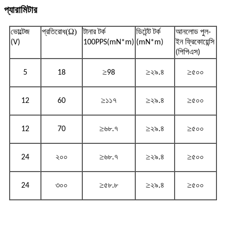
প্যারামিটার
(Ω)
ভোল্টেজ
প্রতিরোধ
টানার টর্ক
ডিটেন্ট টর্ক
আনলোড পুল-
(V)
100PPS(mN*m)
(mN*m)
ইন ফ্রিকোয়েন্সি
(পিপিএস)
≥
≥
≥
5
18
98
২৯.৪
৫০০
≥
≥
≥
12
60
১১৭
২৯.৪
৫০০
≥
≥
≥
12
70
৬৮.৭
২৯.৪
৫০০
≥
≥
≥
24
২০০
৬৮.৭
২৯.৪
৫০০
≥
≥
≥
24
৩০০
৫৮.৮
২৯.৪
৫০০