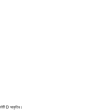
যাফটটি D আকৃতির।