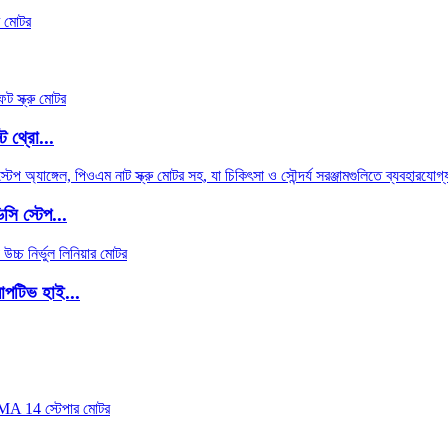
ট থ্রো...
সি স্টেপ...
াপটিভ হাই...
.