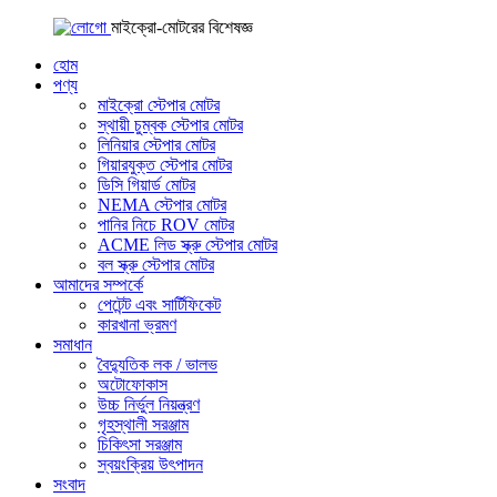
মাইক্রো-মোটরের বিশেষজ্ঞ
হোম
পণ্য
মাইক্রো স্টেপার মোটর
স্থায়ী চুম্বক স্টেপার মোটর
লিনিয়ার স্টেপার মোটর
গিয়ারযুক্ত স্টেপার মোটর
ডিসি গিয়ার্ড মোটর
NEMA স্টেপার মোটর
পানির নিচে ROV মোটর
ACME লিড স্ক্রু স্টেপার মোটর
বল স্ক্রু স্টেপার মোটর
আমাদের সম্পর্কে
পেটেন্ট এবং সার্টিফিকেট
কারখানা ভ্রমণ
সমাধান
বৈদ্যুতিক লক / ভালভ
অটোফোকাস
উচ্চ নির্ভুল নিয়ন্ত্রণ
গৃহস্থালী সরঞ্জাম
চিকিৎসা সরঞ্জাম
স্বয়ংক্রিয় উৎপাদন
সংবাদ