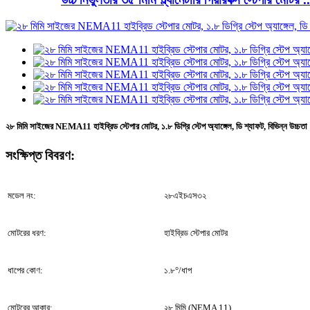
২৮ মিমি সাইজের NEMA11 হাইব্রিড স্টেপার মোটর, ১.৮ ডিগ্রি স্টেপ অ্যাঙ্গেল, ডি শ্যাফট, বিভিন্ন উচ্চতা
সংক্ষিপ্ত বিবরণ:
মডেল নং:
২৮এইচএস৩২
মোটরের ধরণ:
হাইব্রিড স্টেপার মোটর
ধাপের কোণ:
১.৮°/ধাপ
মোটরের আকার:
২৮ মিমি (NEMA 11)