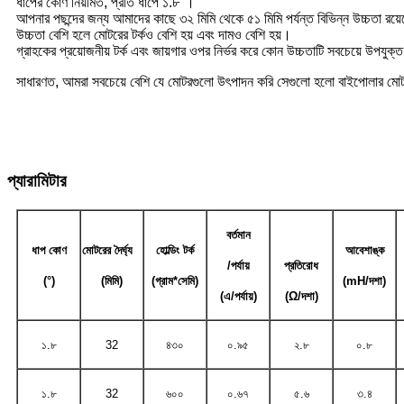
ধাপের কোণ নিয়মিত, প্রতি ধাপে ১.৮°।
আপনার পছন্দের জন্য আমাদের কাছে ৩২ মিমি থেকে ৫১ মিমি পর্যন্ত বিভিন্ন উচ্চতা রয়
উচ্চতা বেশি হলে মোটরের টর্কও বেশি হয় এবং দামও বেশি হয়।
গ্রাহকের প্রয়োজনীয় টর্ক এবং জায়গার ওপর নির্ভর করে কোন উচ্চতাটি সবচেয়ে উপযুক্ত 
সাধারণত, আমরা সবচেয়ে বেশি যে মোটরগুলো উৎপাদন করি সেগুলো হলো বাইপোলার মোট
প্যারামিটার
বর্তমান
ধাপ কোণ
মোটরের দৈর্ঘ্য
হোল্ডিং টর্ক
আবেশাঙ্ক
/পর্যায়
প্রতিরোধ
(°)
(মিমি)
(গ্রাম*সেমি)
(mH/দশা)
(এ/পর্যায়)
(Ω/দশা)
১.৮
32
৪৩০
০.৯৫
২.৮
০.৮
১.৮
32
৬০০
০.৬৭
৫.৬
৩.৪