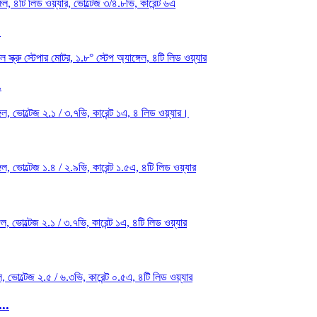
.
.
...