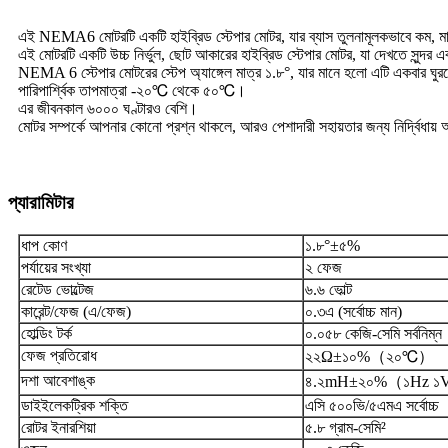
এই NEMA6 মোটরটি একটি হাইব্রিড স্টেপার মোটর, যার ব্যাস তুলনামূলকভাবে কম, ম
এই মোটরটি একটি উচ্চ নির্ভুল, ছোট আকারের হাইব্রিড স্টেপার মোটর, যা দেখতে সুন্দর এ
NEMA 6 স্টেপার মোটরের স্টেপ অ্যাঙ্গেল মাত্র ১.৮°, যার মানে হলো এটি একবার ঘুর
পারিপার্শ্বিক তাপমাত্রা -২০℃ থেকে ৫০℃।
এর জীবনকাল ৬০০০ ঘণ্টারও বেশি।
মোটর সম্পর্কে আপনার কোনো প্রশ্ন থাকলে, আরও পেশাদারী সহায়তার জন্য নির্দ্বিধা
প্যারামিটার
ধাপ কোণ
১.৮°±৫%
পর্যায়ের সংখ্যা
২ ফেজ
রেটেড ভোল্টেজ
৬.৬ ভোল্ট
কারেন্ট/ফেজ (এ/ফেজ)
০.৩এ (সর্বোচ্চ মান)
হোল্ডিং টর্ক
০.০৫৮ কেজি-সেমি সর্বনিম্ন
ফেজ প্রতিরোধ
২২Ω±১০%（২০℃）
দশা আবেশাঙ্ক
৪.২mH±২০%（১Hz 
ডাইইলেকট্রিক শক্তি
এসি ৫০০ভি/৫এমএ সর্বোচ্চ
রোটর ইনারশিয়া
৫.৮ গ্রাম-সেমি²