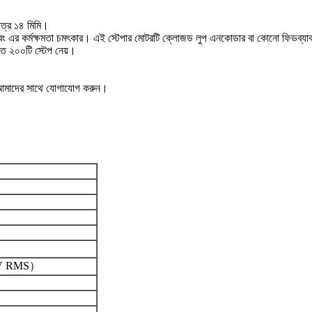
াত্র ১৪ মিমি।
বং এর কর্মক্ষমতা চমৎকার। এই স্টেপার মোটরটি ক্লোজড লুপ এনকোডার বা কোনো ফিডব্যাক সিস্
তে ২০০টি স্টেপ নেয়।
য় আমাদের সাথে যোগাযোগ করুন।
১V RMS）