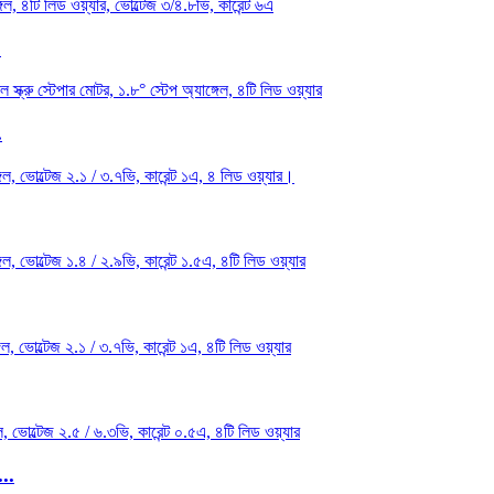
.
.
...