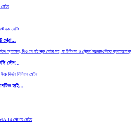
ট থ্রো...
সি স্টেপ...
াপটিভ হাই...
.