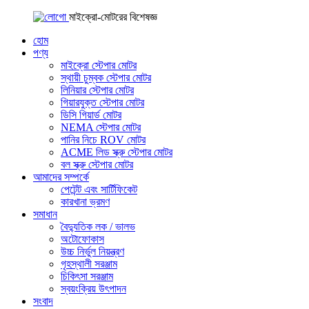
মাইক্রো-মোটরের বিশেষজ্ঞ
হোম
পণ্য
মাইক্রো স্টেপার মোটর
স্থায়ী চুম্বক স্টেপার মোটর
লিনিয়ার স্টেপার মোটর
গিয়ারযুক্ত স্টেপার মোটর
ডিসি গিয়ার্ড মোটর
NEMA স্টেপার মোটর
পানির নিচে ROV মোটর
ACME লিড স্ক্রু স্টেপার মোটর
বল স্ক্রু স্টেপার মোটর
আমাদের সম্পর্কে
পেটেন্ট এবং সার্টিফিকেট
কারখানা ভ্রমণ
সমাধান
বৈদ্যুতিক লক / ভালভ
অটোফোকাস
উচ্চ নির্ভুল নিয়ন্ত্রণ
গৃহস্থালী সরঞ্জাম
চিকিৎসা সরঞ্জাম
স্বয়ংক্রিয় উৎপাদন
সংবাদ