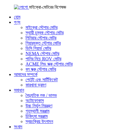
মাইক্রো-মোটরের বিশেষজ্ঞ
হোম
পণ্য
মাইক্রো স্টেপার মোটর
স্থায়ী চুম্বক স্টেপার মোটর
লিনিয়ার স্টেপার মোটর
গিয়ারযুক্ত স্টেপার মোটর
ডিসি গিয়ার্ড মোটর
NEMA স্টেপার মোটর
পানির নিচে ROV মোটর
ACME লিড স্ক্রু স্টেপার মোটর
বল স্ক্রু স্টেপার মোটর
আমাদের সম্পর্কে
পেটেন্ট এবং সার্টিফিকেট
কারখানা ভ্রমণ
সমাধান
বৈদ্যুতিক লক / ভালভ
অটোফোকাস
উচ্চ নির্ভুল নিয়ন্ত্রণ
গৃহস্থালী সরঞ্জাম
চিকিৎসা সরঞ্জাম
স্বয়ংক্রিয় উৎপাদন
সংবাদ