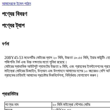
আমাদেরকে ইমেল পাঠান
পণ্যের বিবরণ
পণ্যের ট্যাগ
বর্ণনা
20BY45-53 মডেলটির মোটরের ব্যাস ২০ মিমি, উচ্চতা ১৮.৫৫ মিমি, ইয়ার মাউন্টিং হোলের
পজিশনিং টর্ক এবং উচ্চ দক্ষতার মতো সুবিধা রয়েছে।
মোটরের স্বাভাবিক আউটপুট শ্যাফটের উচ্চতা ৯ মিমি, এবং গ্রাহকের ইনস্টলেশনের প্র
মাইক্রো মোটরের ডিজাইন, উন্নয়ন এবং উৎপাদনে আমাদের দলের ১০ বছরেরও বেশি অভিজ্ঞ
গ্রাহকের চাহিদাই আমাদের প্রচেষ্টার দিকনির্দেশনা, নির্দ্বিধায় যোগাযোগ করুন।
প্যারামিটার
পণ্যের নাম
২০ মিমি মাইক্রো স্টেপার মোটর
মডেল
২০BY৪৫-৫৩