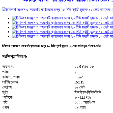
চিকিৎসা সরঞ্জাম ও নজরদারি ক্যামেরার জন্য ২০ মিমি স্থায়ী চুম্বক ১২ ভোল্ট মাইক্রো স্টেপার মোটর
সংক্ষিপ্ত বিবরণ:
২০BY৪৫-৫৩
মডেল নং
পর্যায়
2
বর্তমান / পর্যায়
০.১২এ
সার্টিফিকেশন
RoHS
ভোল্টেজ
১২ ভোল্ট
ঘূর্ণন
সিডব্লিউ/সিসিডব্লিউ
প্রতিরোধ
১০০Ω±৭%
গতি
৩০০০ আরপিএম
ওজন
২৮ গ্রাম