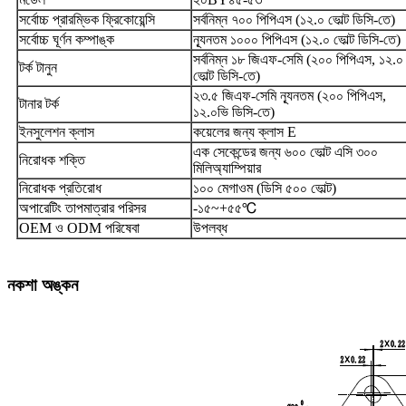
সর্বোচ্চ প্রারম্ভিক ফ্রিকোয়েন্সি
সর্বনিম্ন ৭০০ পিপিএস (১২.০ ভোল্ট ডিসি-তে)
সর্বোচ্চ ঘূর্ণন কম্পাঙ্ক
ন্যূনতম ১০০০ পিপিএস (১২.০ ভোল্ট ডিসি-তে)
সর্বনিম্ন ১৮ জিএফ-সেমি (২০০ পিপিএস, ১২.০
টর্ক টানুন
ভোল্ট ডিসি-তে)
২৩.৫ জিএফ-সেমি ন্যূনতম (২০০ পিপিএস,
টানার টর্ক
১২.০ভি ডিসি-তে)
ইনসুলেশন ক্লাস
কয়েলের জন্য ক্লাস E
এক সেকেন্ডের জন্য ৬০০ ভোল্ট এসি ৩০০
নিরোধক শক্তি
মিলিঅ্যাম্পিয়ার
নিরোধক প্রতিরোধ
১০০ মেগাওম (ডিসি ৫০০ ভোল্ট)
অপারেটিং তাপমাত্রার পরিসর
-১৫~+৫৫
℃
OEM ও ODM পরিষেবা
উপলব্ধ
নকশা অঙ্কন