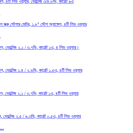
.
.
...