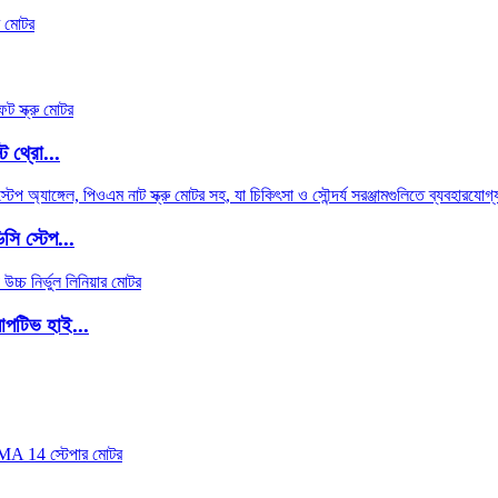
ট থ্রো...
সি স্টেপ...
াপটিভ হাই...
.