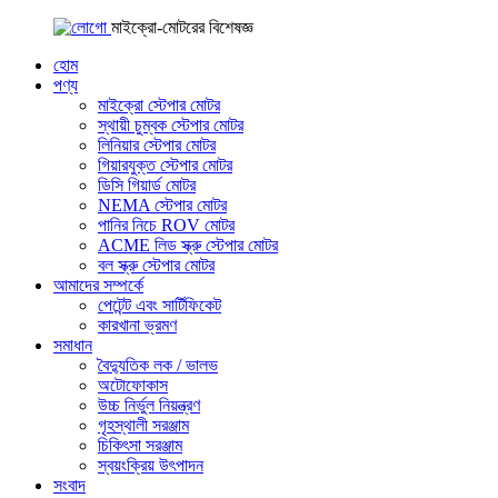
মাইক্রো-মোটরের বিশেষজ্ঞ
হোম
পণ্য
মাইক্রো স্টেপার মোটর
স্থায়ী চুম্বক স্টেপার মোটর
লিনিয়ার স্টেপার মোটর
গিয়ারযুক্ত স্টেপার মোটর
ডিসি গিয়ার্ড মোটর
NEMA স্টেপার মোটর
পানির নিচে ROV মোটর
ACME লিড স্ক্রু স্টেপার মোটর
বল স্ক্রু স্টেপার মোটর
আমাদের সম্পর্কে
পেটেন্ট এবং সার্টিফিকেট
কারখানা ভ্রমণ
সমাধান
বৈদ্যুতিক লক / ভালভ
অটোফোকাস
উচ্চ নির্ভুল নিয়ন্ত্রণ
গৃহস্থালী সরঞ্জাম
চিকিৎসা সরঞ্জাম
স্বয়ংক্রিয় উৎপাদন
সংবাদ