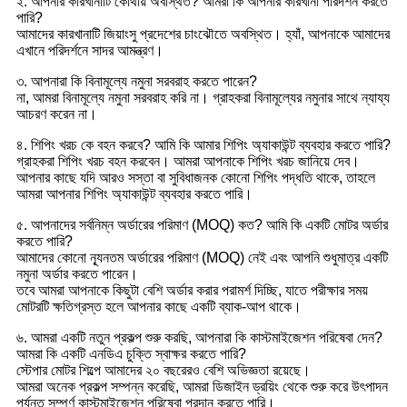
২. আপনার কারখানাটি কোথায় অবস্থিত? আমরা কি আপনার কারখানা পরিদর্শন করতে
পারি?
আমাদের কারখানাটি জিয়াংসু প্রদেশের চাংঝৌতে অবস্থিত। হ্যাঁ, আপনাকে আমাদের
এখানে পরিদর্শনে সাদর আমন্ত্রণ।
৩. আপনারা কি বিনামূল্যে নমুনা সরবরাহ করতে পারেন?
না, আমরা বিনামূল্যে নমুনা সরবরাহ করি না। গ্রাহকরা বিনামূল্যের নমুনার সাথে ন্যায্য
আচরণ করেন না।
৪. শিপিং খরচ কে বহন করবে? আমি কি আমার শিপিং অ্যাকাউন্ট ব্যবহার করতে পারি?
গ্রাহকরা শিপিং খরচ বহন করবেন। আমরা আপনাকে শিপিং খরচ জানিয়ে দেব।
আপনার কাছে যদি আরও সস্তা বা সুবিধাজনক কোনো শিপিং পদ্ধতি থাকে, তাহলে
আমরা আপনার শিপিং অ্যাকাউন্ট ব্যবহার করতে পারি।
৫. আপনাদের সর্বনিম্ন অর্ডারের পরিমাণ (MOQ) কত? আমি কি একটি মোটর অর্ডার
করতে পারি?
আমাদের কোনো ন্যূনতম অর্ডারের পরিমাণ (MOQ) নেই এবং আপনি শুধুমাত্র একটি
নমুনা অর্ডার করতে পারেন।
তবে আমরা আপনাকে কিছুটা বেশি অর্ডার করার পরামর্শ দিচ্ছি, যাতে পরীক্ষার সময়
মোটরটি ক্ষতিগ্রস্ত হলে আপনার কাছে একটি ব্যাক-আপ থাকে।
৬. আমরা একটি নতুন প্রকল্প শুরু করছি, আপনারা কি কাস্টমাইজেশন পরিষেবা দেন?
আমরা কি একটি এনডিএ চুক্তি স্বাক্ষর করতে পারি?
স্টেপার মোটর শিল্পে আমাদের ২০ বছরেরও বেশি অভিজ্ঞতা রয়েছে।
আমরা অনেক প্রকল্প সম্পন্ন করেছি, আমরা ডিজাইন ড্রয়িং থেকে শুরু করে উৎপাদন
পর্যন্ত সম্পূর্ণ কাস্টমাইজেশন পরিষেবা প্রদান করতে পারি।