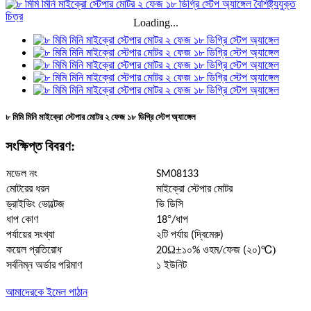
Loading...
৮ মিমি মিনি মাইক্রো স্টেপার মোটর ২ ফেজ ১৮ ডিগ্রি স্টেপ অ্যাঙ্গেল
সংক্ষিপ্ত বিবরণ:
মডেল নং
SM08133
মোটরের ধরন
মাইক্রো স্টেপার মোটর
ড্রাইভিং ভোল্টেজ
ভি ডিসি
°
ধাপ কোণ
18
/ধাপ
পর্যায়ের সংখ্যা
২টি পর্যায় (দ্বিমেরু)
Ω±
℃)
কয়েল প্রতিরোধ
20
১০% ওহম/ফেজ (২০)
সর্বনিম্ন অর্ডার পরিমাণ
১ ইউনিট
আমাদেরকে ইমেল পাঠান