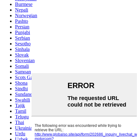
Burmese
Nepali
Norwegian
Pashto
Persian
Punjabi
Serbian
Sesotho
Sinhala
Slovak
Slovenian
Somali
Samoan
Scots Gaelic
Shona
Sindhi
Sundanese
Swahili
Tajik
Tamil
Telugu
Thai
Ukrainian
Urdu
Uzbek