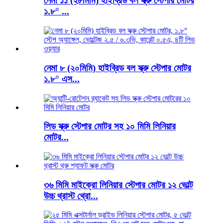
নেমা ১১ (২৮মিমি) হাইব্রিড বল স্ক্রু স্টেপার মোটর
১.৮° ...
নেমা ৮ (২০মিমি) হাইব্রিড বল স্ক্রু স্টেপার মোটর
১.৮° এস...
লিড স্ক্রু স্টেপার মোটর সহ ১০ মিমি লিনিয়ার
মোটর...
৩৬ মিমি মাইক্রো লিনিয়ার স্টেপার মোটর ১২ ভোল্ট
উচ্চ থ্রাস্ট থ্রো...