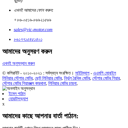
ভূখন্ড)
এখনই আমাদের ফোন করুন:
+৮৬-০৫১৯-৮৬৯২১৫৬৯
sales@vic-motor.com
৮৬১৭৭১৫৪৫১৪০১
আমাদের অনুসরণ করুন
এখনই অনুসন্ধান করুন
© কপিরাইট - ২০১০-২০২১ : সর্বস্বত্ব সংরক্ষিত।
সাইটম্যাপ
-
এএমপি মোবাইল
লিনিয়ার স্টেপার মোটর
,
ছোট লিনিয়ার মোটর
,
নির্ভুল রৈখিক মোটর
,
স্টেপার মোটর গিয়ার
,
স্টেপার মোটর গিয়ারবক্স কারখানা
,
লিনিয়ার মোটর চায়না
,
ইমেল পাঠান
হোয়াটসঅ্যাপ
x
আমাদের কাছে আপনার বার্তা পাঠান: