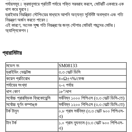
পর্যায়সমূহ। ক্রমানুসারে প্রতিটি পর্যায়ে শক্তি সরবরাহ করলে, মোটরটি একবারে এক
ধাপ করে ঘুরবে।
ড্রাইভার নিয়ন্ত্রিত স্টেপিংয়ের মাধ্যমে আপনি অত্যন্ত সুনির্দিষ্ট অবস্থান এবং গতি
নিয়ন্ত্রণ অর্জন করতে পারেন।
এই কারণে, অনেক সূক্ষ্ম গতি নিয়ন্ত্রণের জন্য স্টেপার মোটরই পছন্দের মোটর।
অ্যাপ্লিকেশন।
প্যারামিটার
মডেল নং
SM08133
ড্রাইভিং ভোল্টেজ
৩.৩ ভোল্ট ডিসি
কয়েল প্রতিরোধ
৪০Ω±৭%/ফেজ
পর্যায়ের সংখ্যা
২-২ পর্যায়
ধাপ কোণ
১৮°/ধাপ
সর্বোচ্চ প্রারম্ভিক ফ্রিকোয়েন্সি
সর্বনিম্ন ১০০০ পিপিএস (৩.৩ ভোল্ট ডিসি-তে)
সর্বোচ্চ ঘূর্ণন কম্পাঙ্ক
সর্বনিম্ন ১২০০ পিপিএস (৩.৩ ভোল্ট ডিসি-তে)
টর্ক টানুন
০.৮ গ্রাম সর্বনিম্ন (৩.৩ ভোল্ট ৯০০ পিপিএস-
এ)
টান টর্ক
১.০ গ্রাম ন্যূনতম (৩.৩ ভোল্ট ৯০০ পিপিএস-
এ)