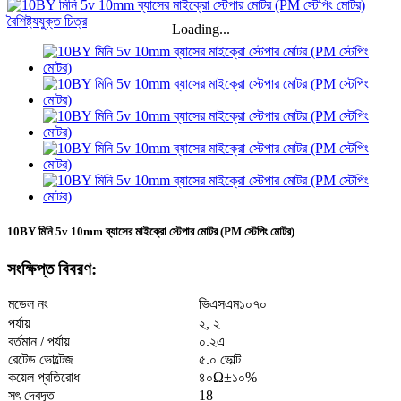
Loading...
10BY মিনি 5v 10mm ব্যাসের মাইক্রো স্টেপার মোটর (PM স্টেপিং মোটর)
সংক্ষিপ্ত বিবরণ:
ভিএসএম১০৭০
মডেল নং
পর্যায়
২, ২
বর্তমান / পর্যায়
০.২এ
রেটেড ভোল্টেজ
৫.০ ভোল্ট
কয়েল প্রতিরোধ
৪০Ω±১০%
সৎ দেবদূত
18