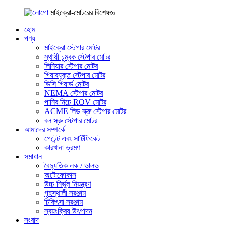
মাইক্রো-মোটরের বিশেষজ্ঞ
হোম
পণ্য
মাইক্রো স্টেপার মোটর
স্থায়ী চুম্বক স্টেপার মোটর
লিনিয়ার স্টেপার মোটর
গিয়ারযুক্ত স্টেপার মোটর
ডিসি গিয়ার্ড মোটর
NEMA স্টেপার মোটর
পানির নিচে ROV মোটর
ACME লিড স্ক্রু স্টেপার মোটর
বল স্ক্রু স্টেপার মোটর
আমাদের সম্পর্কে
পেটেন্ট এবং সার্টিফিকেট
কারখানা ভ্রমণ
সমাধান
বৈদ্যুতিক লক / ভালভ
অটোফোকাস
উচ্চ নির্ভুল নিয়ন্ত্রণ
গৃহস্থালী সরঞ্জাম
চিকিৎসা সরঞ্জাম
স্বয়ংক্রিয় উৎপাদন
সংবাদ