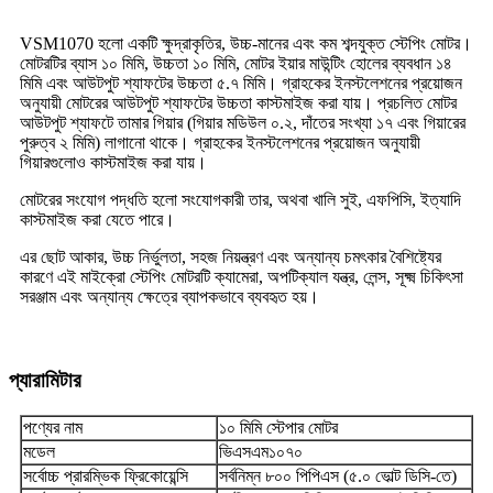
VSM1070 হলো একটি ক্ষুদ্রাকৃতির, উচ্চ-মানের এবং কম শব্দযুক্ত স্টেপিং মোটর।
মোটরটির ব্যাস ১০ মিমি, উচ্চতা ১০ মিমি, মোটর ইয়ার মাউন্টিং হোলের ব্যবধান ১৪
মিমি এবং আউটপুট শ্যাফটের উচ্চতা ৫.৭ মিমি। গ্রাহকের ইনস্টলেশনের প্রয়োজন
অনুযায়ী মোটরের আউটপুট শ্যাফটের উচ্চতা কাস্টমাইজ করা যায়। প্রচলিত মোটর
আউটপুট শ্যাফটে তামার গিয়ার (গিয়ার মডিউল ০.২, দাঁতের সংখ্যা ১৭ এবং গিয়ারের
পুরুত্ব ২ মিমি) লাগানো থাকে। গ্রাহকের ইনস্টলেশনের প্রয়োজন অনুযায়ী
গিয়ারগুলোও কাস্টমাইজ করা যায়।
মোটরের সংযোগ পদ্ধতি হলো সংযোগকারী তার, অথবা খালি সুই, এফপিসি, ইত্যাদি
কাস্টমাইজ করা যেতে পারে।
এর ছোট আকার, উচ্চ নির্ভুলতা, সহজ নিয়ন্ত্রণ এবং অন্যান্য চমৎকার বৈশিষ্ট্যের
কারণে এই মাইক্রো স্টেপিং মোটরটি ক্যামেরা, অপটিক্যাল যন্ত্র, লেন্স, সূক্ষ্ম চিকিৎসা
সরঞ্জাম এবং অন্যান্য ক্ষেত্রে ব্যাপকভাবে ব্যবহৃত হয়।
প্যারামিটার
পণ্যের নাম
১০ মিমি স্টেপার মোটর
মডেল
ভিএসএম১০৭০
সর্বোচ্চ প্রারম্ভিক ফ্রিকোয়েন্সি
সর্বনিম্ন ৮০০ পিপিএস (৫.০ ভোল্ট ডিসি-তে)