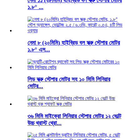
নেমা ১১ (২৮মিমি) হাইব্রিড বল স্ক্রু স্টেপার মোটর
১.৮° ...
নেমা ৮ (২০মিমি) হাইব্রিড বল স্ক্রু স্টেপার মোটর
১.৮° এস...
লিড স্ক্রু স্টেপার মোটর সহ ১০ মিমি লিনিয়ার
মোটর...
৩৬ মিমি মাইক্রো লিনিয়ার স্টেপার মোটর ১২ ভোল্ট
উচ্চ থ্রাস্ট থ্রো...