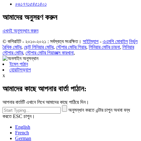
৮৬১৭৭১৫৪৫১৪০১
আমাদের অনুসরণ করুন
এখনই অনুসন্ধান করুন
© কপিরাইট - ২০১০-২০২১ : সর্বস্বত্ব সংরক্ষিত।
সাইটম্যাপ
-
এএমপি মোবাইল
নির্ভুল
রৈখিক মোটর
,
ছোট লিনিয়ার মোটর
,
স্টেপার মোটর গিয়ার
,
লিনিয়ার মোটর চায়না
,
লিনিয়ার
স্টেপার মোটর
,
স্টেপার মোটর গিয়ারবক্স কারখানা
,
ইমেল পাঠান
হোয়াটসঅ্যাপ
x
আমাদের কাছে আপনার বার্তা পাঠান:
আপনার বার্তাটি এখানে লিখে আমাদের কাছে পাঠিয়ে দিন।
অনুসন্ধান করতে এন্টার চাপুন অথবা বন্ধ
করতে ESC চাপুন।
English
French
German