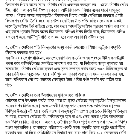
রিডাকশন গিয়ার বক্সের সাথে স্টেপার মোটর একত্রে ব্যবহৃত হয়। এতে স্টেপার মোটর
উচ্চ গতি এবং কম টর্ক উৎপন্ন করে। এটি রিডাকশন গিয়ার বক্সের সাথে সংযুক্ত
থাকে। গিয়ার বক্সের অভ্যন্তরীণ রিডাকশন গিয়ার সেটটি মেশিংয়ের মাধ্যমে একটি
রিডাকশন রেশিও তৈরি করে, যা স্টেপার মোটরের উচ্চ গতি কমিয়ে দেয় এবং একই
সাথে ট্রান্সমিশন টর্ক বাড়িয়ে দেয়, যার ফলে আদর্শ ট্রান্সমিশন প্রভাব অর্জন করা যায়।
এই হ্রাস প্রভাব গিয়ার বক্সের রিডাকশন রেশিওর উপর নির্ভর করে; রিডাকশন রেশিও
যত বেশি হবে, আউটপুট গতি তত কম হবে এবং এর বিপরীতটিও সত্য।
২. স্টেপার মোটরের গতি নিয়ন্ত্রণের জন্য কার্ভ এক্সপোনেনশিয়াল কন্ট্রোল পদ্ধতি
কীভাবে ব্যবহার করা হয়?
সফটওয়্যার প্রোগ্রামিং-এ, এক্সপোনেনশিয়াল কার্ভের জন্য প্রথমে টাইম কনস্ট্যান্ট
গণনা করে কম্পিউটারের মেমরিতে সংরক্ষণ করা হয়, যা নির্বাচনের জন্য ব্যবহৃত হয়।
সাধারণত, স্টেপার মোটরের ত্বরণ এবং মন্দন সম্পন্ন করার জন্য ৩০০ মিলিসেকেন্ড বা
তার বেশি সময় প্রয়োজন হয়। যদি খুব কম ত্বরণ এবং মন্দন সময় ব্যবহার করা হয়,
তবে বেশিরভাগ স্টেপার মোটরের ক্ষেত্রেই উচ্চ-গতির ঘূর্ণন অর্জন করা কঠিন হয়ে
পড়ে।
৩. স্টেপার মোটরের তাপ উৎপাদনের যুক্তিসঙ্গত পরিসরঃ
মোটরের তাপ উৎপাদন কতটা হতে পারে তা মূলত মোটরের অভ্যন্তরীণ ইনসুলেশনের
মানের উপর নির্ভর করে। অভ্যন্তরীণ ইনসুলেশন কেবল উচ্চ তাপমাত্রায় (১৩০
ডিগ্রির উপরে) নষ্ট হয়। তাই যতক্ষণ অভ্যন্তরীণ তাপমাত্রা ১৩০ ডিগ্রি অতিক্রম
না করে, ততক্ষণ মোটরের রিং ক্ষতিগ্রস্ত হবে না এবং সেই সময়ে পৃষ্ঠের তাপমাত্রা
৯০ ডিগ্রির নিচে থাকবে। অতএব, স্টেপার মোটরের পৃষ্ঠের তাপমাত্রা ৭০-৮০ ডিগ্রি
হওয়া স্বাভাবিক। তাপমাত্রা পরিমাপের একটি সহজ পদ্ধতি হলো পয়েন্ট থার্মোমিটার
ব্যবহার করা, যা দিয়ে মোটামুটিভাবে নির্ধারণ করা যায়: হাত দিয়ে ১-২ সেকেন্ডের বেশি