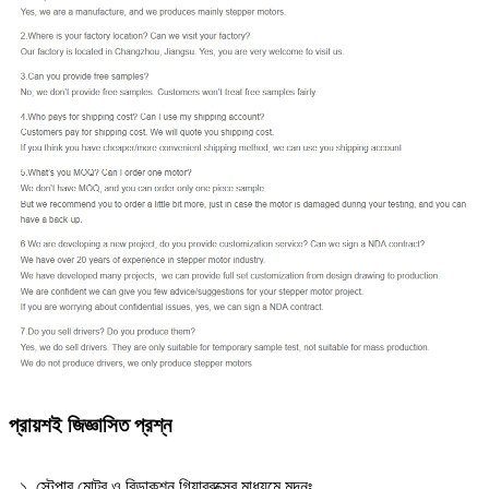
প্রায়শই জিজ্ঞাসিত প্রশ্ন
১. স্টেপার মোটর ও রিডাকশন গিয়ারবক্সের মাধ্যমে মন্দনঃ