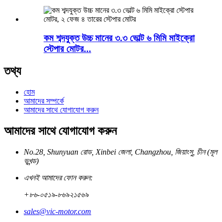
কম শব্দযুক্ত উচ্চ মানের ৩.৩ ভোল্ট ৬ মিমি মাইক্রো
স্টেপার মোটর...
তথ্য
হোম
আমাদের সম্পর্কে
আমাদের সাথে যোগাযোগ করুন
আমাদের সাথে যোগাযোগ করুন
No.28, Shunyuan রোড, Xinbei জেলা, Changzhou, জিয়াংসু, চীন (মূল
ভূখন্ড)
এখনই আমাদের ফোন করুন:
+৮৬-০৫১৯-৮৬৯২১৫৬৯
sales@vic-motor.com