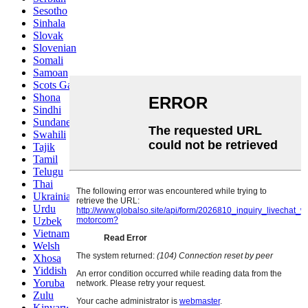
Sesotho
Sinhala
Slovak
Slovenian
Somali
Samoan
Scots Gaelic
Shona
Sindhi
Sundanese
Swahili
Tajik
Tamil
Telugu
Thai
Ukrainian
Urdu
Uzbek
Vietnamese
Welsh
Xhosa
Yiddish
Yoruba
Zulu
Kinyarwanda