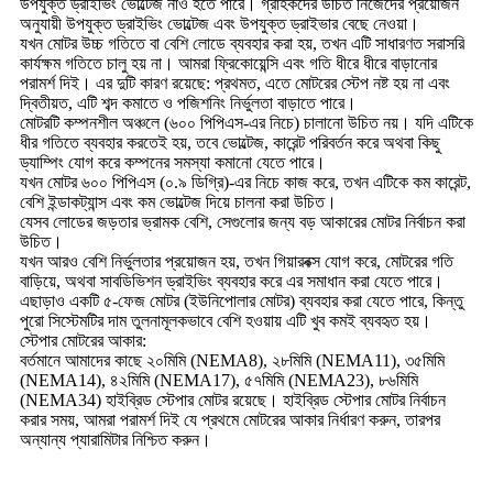
উপযুক্ত ড্রাইভিং ভোল্টেজ নাও হতে পারে। গ্রাহকদের উচিত নিজেদের প্রয়োজন
অনুযায়ী উপযুক্ত ড্রাইভিং ভোল্টেজ এবং উপযুক্ত ড্রাইভার বেছে নেওয়া।
যখন মোটর উচ্চ গতিতে বা বেশি লোডে ব্যবহার করা হয়, তখন এটি সাধারণত সরাসরি
কার্যক্ষম গতিতে চালু হয় না। আমরা ফ্রিকোয়েন্সি এবং গতি ধীরে ধীরে বাড়ানোর
পরামর্শ দিই। এর দুটি কারণ রয়েছে: প্রথমত, এতে মোটরের স্টেপ নষ্ট হয় না এবং
দ্বিতীয়ত, এটি শব্দ কমাতে ও পজিশনিং নির্ভুলতা বাড়াতে পারে।
মোটরটি কম্পনশীল অঞ্চলে (৬০০ পিপিএস-এর নিচে) চালানো উচিত নয়। যদি এটিকে
ধীর গতিতে ব্যবহার করতেই হয়, তবে ভোল্টেজ, কারেন্ট পরিবর্তন করে অথবা কিছু
ড্যাম্পিং যোগ করে কম্পনের সমস্যা কমানো যেতে পারে।
যখন মোটর ৬০০ পিপিএস (০.৯ ডিগ্রি)-এর নিচে কাজ করে, তখন এটিকে কম কারেন্ট,
বেশি ইন্ডাকট্যান্স এবং কম ভোল্টেজ দিয়ে চালনা করা উচিত।
যেসব লোডের জড়তার ভ্রামক বেশি, সেগুলোর জন্য বড় আকারের মোটর নির্বাচন করা
উচিত।
যখন আরও বেশি নির্ভুলতার প্রয়োজন হয়, তখন গিয়ারবক্স যোগ করে, মোটরের গতি
বাড়িয়ে, অথবা সাবডিভিশন ড্রাইভিং ব্যবহার করে এর সমাধান করা যেতে পারে।
এছাড়াও একটি ৫-ফেজ মোটর (ইউনিপোলার মোটর) ব্যবহার করা যেতে পারে, কিন্তু
পুরো সিস্টেমটির দাম তুলনামূলকভাবে বেশি হওয়ায় এটি খুব কমই ব্যবহৃত হয়।
স্টেপার মোটরের আকার:
বর্তমানে আমাদের কাছে ২০মিমি (NEMA8), ২৮মিমি (NEMA11), ৩৫মিমি
(NEMA14), ৪২মিমি (NEMA17), ৫৭মিমি (NEMA23), ৮৬মিমি
(NEMA34) হাইব্রিড স্টেপার মোটর রয়েছে। হাইব্রিড স্টেপার মোটর নির্বাচন
করার সময়, আমরা পরামর্শ দিই যে প্রথমে মোটরের আকার নির্ধারণ করুন, তারপর
অন্যান্য প্যারামিটার নিশ্চিত করুন।