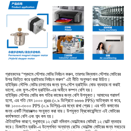
গ্রাহকদের “প্রথমে স্টেপার মোটর নির্বাচন করুন, তারপর বিদ্যমান স্টেপার মোটরের
উপর ভিত্তি করে ড্রাইভার নির্বাচন করুন” এই নীতি অনুসরণ করা উচিত।
হাইব্রিড স্টেপিং মোটর চালানোর জন্য ফুল-স্টেপ ড্রাইভিং মোড ব্যবহার না করাই
ভালো, এবং ফুল-স্টেপ ড্রাইভিং-এর অধীনে কম্পন বেশি হয়।
হাইব্রিড স্টেপার মোটর কম গতির কাজের জন্য বেশি উপযুক্ত। আমাদের পরামর্শ
হলো, এর গতি যেন ১০০০ rpm (০.৯ ডিগ্রিতে ৬৬৬৬ PPS) অতিক্রম না করে,
বরং ১০০০-৩০০০ PPS (০.৯ ডিগ্রি)-এর মধ্যে রাখা শ্রেয়। এর গতি কমানোর
জন্য একটি গিয়ারবক্সও সংযুক্ত করা যায়। উপযুক্ত ফ্রিকোয়েন্সিতে এই মোটরের
কার্যক্ষমতা বেশি এবং শব্দ কম হয়।
ঐতিহাসিক কারণে, শুধুমাত্র ১২ ভোল্ট নমিনাল ভোল্টেজের মোটরই ১২ ভোল্ট ব্যবহার
করে। ডিজাইন ড্রয়িং-এ উল্লেখিত অন্যান্য রেটেড ভোল্টেজ মোটরের জন্য সবচেয়ে