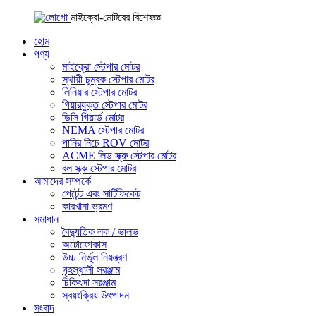
মাইক্রো-মোটরের বিশেষজ্ঞ
হোম
পণ্য
মাইক্রো স্টেপার মোটর
স্থায়ী চুম্বক স্টেপার মোটর
লিনিয়ার স্টেপার মোটর
গিয়ারযুক্ত স্টেপার মোটর
ডিসি গিয়ার্ড মোটর
NEMA স্টেপার মোটর
পানির নিচে ROV মোটর
ACME লিড স্ক্রু স্টেপার মোটর
বল স্ক্রু স্টেপার মোটর
আমাদের সম্পর্কে
পেটেন্ট এবং সার্টিফিকেট
কারখানা ভ্রমণ
সমাধান
বৈদ্যুতিক লক / ভালভ
অটোফোকাস
উচ্চ নির্ভুল নিয়ন্ত্রণ
গৃহস্থালী সরঞ্জাম
চিকিৎসা সরঞ্জাম
স্বয়ংক্রিয় উৎপাদন
সংবাদ