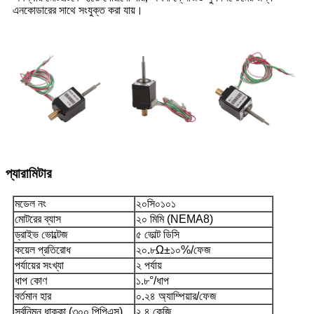
এনকোডারের সাথে সংযুক্ত করা যায়।
প্যারামিটার
মডেল নং
২০সি০১০১
মোটরের ব্যাস
২০ মিমি (NEMA8)
ড্রাইভ ভোল্টেজ
৫ ভোল্ট ডিসি
কয়েল প্রতিরোধ
২০.৮Ω±১০%/ফেজ
পর্যায়ের সংখ্যা
২ পর্যায়
ধাপ কোণ
১.৮°/ধাপ
বর্তমান হার
০.২৪ অ্যাম্পিয়ার/ফেজ
সর্বনিম্ন ধাক্কা (৩০০ পিপিএস)
২.৪ কেজি