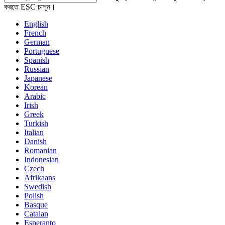
করতে ESC চাপুন।
English
French
German
Portuguese
Spanish
Russian
Japanese
Korean
Arabic
Irish
Greek
Turkish
Italian
Danish
Romanian
Indonesian
Czech
Afrikaans
Swedish
Polish
Basque
Catalan
Esperanto