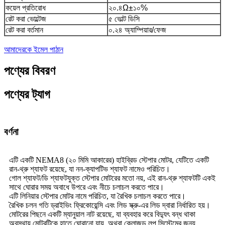
কয়েল প্রতিরোধ
২০.৪Ω±১০%
রেট করা ভোল্টেজ
৫ ভোল্ট ডিসি
রেট করা বর্তমান
০.২৪ অ্যাম্পিয়ার/ফেজ
আমাদেরকে ইমেল পাঠান
পণ্যের বিবরণ
পণ্যের ট্যাগ
বর্ণনা
এটি একটি NEMA8 (২০ মিমি আকারের) হাইব্রিড স্টেপার মোটর, যেটিতে একটি
রান-থ্রু শ্যাফট রয়েছে, যা নন-ক্যাপটিভ শ্যাফট নামেও পরিচিত।
গোল শ্যাফট/ডি শ্যাফটযুক্ত স্টেপার মোটরের মতো নয়, এই রান-থ্রু শ্যাফটটি একই
সাথে ঘোরার সময় অবাধে উপরে এবং নীচে চলাচল করতে পারে।
এটি লিনিয়ার স্টেপার মোটর নামে পরিচিত, যা রৈখিক চলাচল করতে পারে।
রৈখিক চলন গতি ড্রাইভিং ফ্রিকোয়েন্সি এবং লিড স্ক্রু-এর লিড দ্বারা নির্ধারিত হয়।
মোটরের পিছনে একটি ম্যানুয়াল নাট রয়েছে, যা ব্যবহার করে বিদ্যুৎ বন্ধ থাকা
অবস্থায় মোটরটিকে হাতে ঘোরানো যায়, অথবা ক্লোজড লুপ সিস্টেমের জন্য