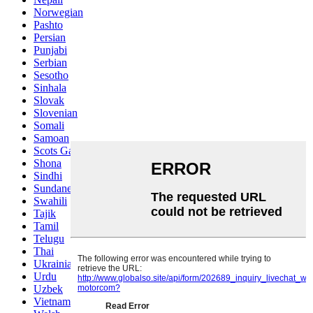
Norwegian
Pashto
Persian
Punjabi
Serbian
Sesotho
Sinhala
Slovak
Slovenian
Somali
Samoan
Scots Gaelic
Shona
Sindhi
Sundanese
Swahili
Tajik
Tamil
Telugu
Thai
Ukrainian
Urdu
Uzbek
Vietnamese