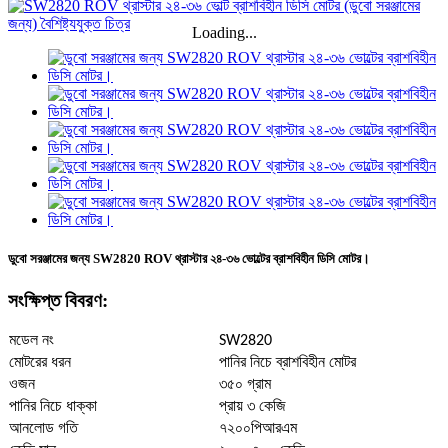
Loading...
ডুবো সরঞ্জামের জন্য SW2820 ROV থ্রাস্টার ২৪-৩৬ ভোল্টের ব্রাশবিহীন ডিসি মোটর।
সংক্ষিপ্ত বিবরণ:
মডেল নং
SW2820
মোটরের ধরন
পানির নিচে ব্রাশবিহীন মোটর
ওজন
৩৫০ গ্রাম
পানির নিচে ধাক্কা
প্রায় ৩ কেজি
আনলোড গতি
৭২০০পিআরএম