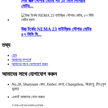
লিড স্ক্রু স্টেপার মোটর সহ ১০ মিমি লিনিয়ার
মোটর...
উচ্চ টর্কের NEMA 23 হাইব্রিড স্টেপার মোটর
৫৭ মিমি মি...
তথ্য
হোম
আমাদের সম্পর্কে
আমাদের সাথে যোগাযোগ করুন
আমাদের সাথে যোগাযোগ করুন
No.28, Shunyuan রোড, Xinbei জেলা, Changzhou, জিয়াংসু, চীন (মূল
ভূখন্ড)
এখনই আমাদের ফোন করুন:
+৮৬-০৫১৯-৮৬৯২১৫৬৯