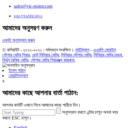
sales@vic-motor.com
৮৬১৭৭১৫৪৫১৪০১
আমাদের অনুসরণ করুন
এখনই অনুসন্ধান করুন
© কপিরাইট - ২০১০-২০২১ : সর্বস্বত্ব সংরক্ষিত।
সাইটম্যাপ
-
এএমপি মোবাইল
স্টেপার মোটর গিয়ার
,
ছোট লিনিয়ার মোটর
,
লিনিয়ার স্টেপার মোটর
,
লিনিয়ার মোটর চায়না
,
নির্ভুল রৈখিক মোটর
,
স্টেপার মোটর গিয়ারবক্স কারখানা
,
ইমেল পাঠান
হোয়াটসঅ্যাপ
x
আমাদের কাছে আপনার বার্তা পাঠান:
আপনার বার্তাটি এখানে লিখে আমাদের কাছে পাঠিয়ে দিন।
অনুসন্ধান করতে এন্টার চাপুন অথবা বন্ধ
করতে ESC চাপুন।
English