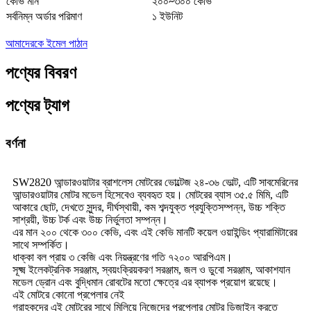
কেভি মান
২০০~৩০০ কেভি
সর্বনিম্ন অর্ডার পরিমাণ
১ ইউনিট
আমাদেরকে ইমেল পাঠান
পণ্যের বিবরণ
পণ্যের ট্যাগ
বর্ণনা
SW2820 আন্ডারওয়াটার ব্রাশলেস মোটরের ভোল্টেজ ২৪-৩৬ ভোল্ট, এটি সাবমেরিনের
আন্ডারওয়াটার মোটর মডেল হিসেবেও ব্যবহৃত হয়। মোটরের ব্যাস ৩৫.৫ মিমি, এটি
আকারে ছোট, দেখতে সুন্দর, দীর্ঘস্থায়ী, কম শব্দযুক্ত প্রযুক্তিসম্পন্ন, উচ্চ শক্তি
সাশ্রয়ী, উচ্চ টর্ক এবং উচ্চ নির্ভুলতা সম্পন্ন।
এর মান ২০০ থেকে ৩০০ কেভি, এবং এই কেভি মানটি কয়েল ওয়াইন্ডিং প্যারামিটারের
সাথে সম্পর্কিত।
ধাক্কা বল প্রায় ৩ কেজি এবং নিয়ন্ত্রণের গতি ৭২০০ আরপিএম।
সূক্ষ্ম ইলেকট্রনিক সরঞ্জাম, স্বয়ংক্রিয়করণ সরঞ্জাম, জল ও ডুবো সরঞ্জাম, আকাশযান
মডেল ড্রোন এবং বুদ্ধিমান রোবটের মতো ক্ষেত্রে এর ব্যাপক প্রয়োগ রয়েছে।
এই মোটরে কোনো প্রপেলার নেই
গ্রাহকদের এই মোটরের সাথে মিলিয়ে নিজেদের প্রপেলার মোটর ডিজাইন করতে