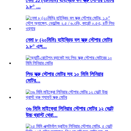
নেমা ১১ (২৮মিমি) হাইব্রিড বল স্ক্রু স্টেপার মোটর
১.৮° ...
নেমা ৮ (২০মিমি) হাইব্রিড বল স্ক্রু স্টেপার মোটর
১.৮° এস...
লিড স্ক্রু স্টেপার মোটর সহ ১০ মিমি লিনিয়ার
মোটর...
৩৬ মিমি মাইক্রো লিনিয়ার স্টেপার মোটর ১২ ভোল্ট
উচ্চ থ্রাস্ট থ্রো...