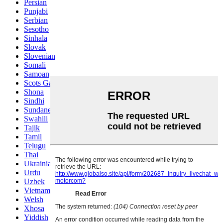
Persian
Punjabi
Serbian
Sesotho
Sinhala
Slovak
Slovenian
Somali
Samoan
Scots Gaelic
Shona
Sindhi
Sundanese
Swahili
Tajik
Tamil
Telugu
Thai
Ukrainian
Urdu
Uzbek
Vietnamese
Welsh
Xhosa
Yiddish