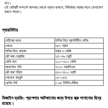
হবে।
এই মোটরটি সম্পর্কে আপনার কোনো প্রশ্ন থাকলে, নির্দ্বিধায় আমার সাথে যোগাযোগ
করতে পারেন।
প্যারামিটার
মোটরের ধরণঃ
পানির নিচে ব্রাশবিহীন মোটর
ওজনঃ
৩৫০ গ্রাম
পানির নিচে ধাক্কা
প্রায় ৩ কেজি
রেট করা ভোল্টেজ
২৪~৩৬ ভোল্ট
কেভি মান
২০০~৩০০ কেভি
আনলোড গতি
৭২০০ আরপিএম
রেট করা শক্তি
৩৫০~৪০০ ওয়াট
লোডেড কারেন্ট
১৩~১৬এ
রেটেড টর্ক
০.৩৫ নিউটন-মিটার
ডিজাইন ড্রয়িং: প্রপেলার আটকানোর জন্য উপরে স্ক্রু লাগানোর ছিদ্র
রয়েছে।