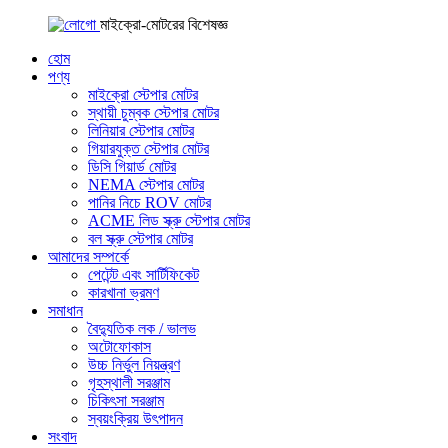
মাইক্রো-মোটরের বিশেষজ্ঞ
হোম
পণ্য
মাইক্রো স্টেপার মোটর
স্থায়ী চুম্বক স্টেপার মোটর
লিনিয়ার স্টেপার মোটর
গিয়ারযুক্ত স্টেপার মোটর
ডিসি গিয়ার্ড মোটর
NEMA স্টেপার মোটর
পানির নিচে ROV মোটর
ACME লিড স্ক্রু স্টেপার মোটর
বল স্ক্রু স্টেপার মোটর
আমাদের সম্পর্কে
পেটেন্ট এবং সার্টিফিকেট
কারখানা ভ্রমণ
সমাধান
বৈদ্যুতিক লক / ভালভ
অটোফোকাস
উচ্চ নির্ভুল নিয়ন্ত্রণ
গৃহস্থালী সরঞ্জাম
চিকিৎসা সরঞ্জাম
স্বয়ংক্রিয় উৎপাদন
সংবাদ