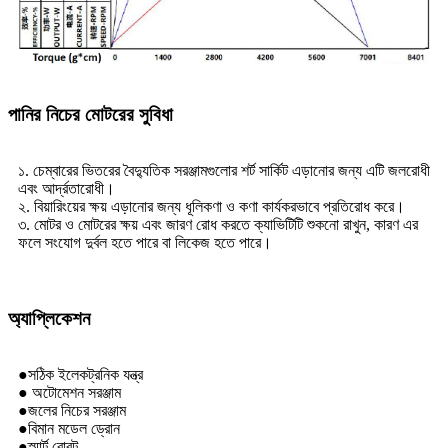
পানির নিচের মোটরের সুবিধা
১. চেম্বারের ভিতরের বৈদ্যুতিক সরঞ্জামগুলোর শর্ট সার্কিট এড়ানোর জন্য এটি জলরোধী
এবং আর্দ্রতারোধী।
২. বিয়ারিংয়ের ক্ষয় এড়ানোর জন্য ধূলিকণা ও কণা কার্যকরভাবে প্রতিরোধ করে।
৩. মোটর ও মোটরের ক্ষয় এবং জারণ রোধ করতে ক্যাভিটিটি শুকনো রাখুন, কারণ এর
ফলে সংযোগ দুর্বল হতে পারে বা লিকেজ হতে পারে।
অ্যাপ্লিকেশন
●সঠিক ইলেকট্রনিক যন্ত্র
● অটোমেশন সরঞ্জাম
●জলের নিচের সরঞ্জাম
●বিমান মডেল ড্রোন
●স্মার্ট রোবট