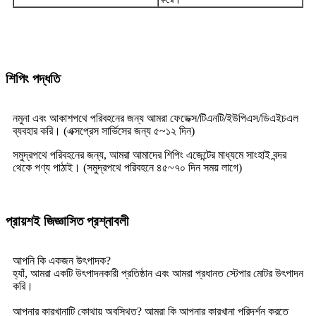
শিপিং পদ্ধতি
নমুনা এবং আকাশপথে পরিবহনের জন্য আমরা ফেডেক্স/টিএনটি/ইউপিএস/ডিএইচএল
ব্যবহার করি। (এক্সপ্রেস সার্ভিসের জন্য ৫~১২ দিন)
সমুদ্রপথে পরিবহনের জন্য, আমরা আমাদের শিপিং এজেন্টের মাধ্যমে সাংহাই বন্দর
থেকে পণ্য পাঠাই। (সমুদ্রপথে পরিবহনে ৪৫~৭০ দিন সময় লাগে)
প্রায়শই জিজ্ঞাসিত প্রশ্নাবলী
আপনি কি একজন উৎপাদক?
হ্যাঁ, আমরা একটি উৎপাদনকারী প্রতিষ্ঠান এবং আমরা প্রধানত স্টেপার মোটর উৎপাদন
করি।
আপনার কারখানাটি কোথায় অবস্থিত? আমরা কি আপনার কারখানা পরিদর্শন করতে