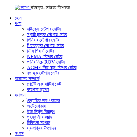
মাইক্রো-মোটরের বিশেষজ্ঞ
হোম
পণ্য
মাইক্রো স্টেপার মোটর
স্থায়ী চুম্বক স্টেপার মোটর
লিনিয়ার স্টেপার মোটর
গিয়ারযুক্ত স্টেপার মোটর
ডিসি গিয়ার্ড মোটর
NEMA স্টেপার মোটর
পানির নিচে ROV মোটর
ACME লিড স্ক্রু স্টেপার মোটর
বল স্ক্রু স্টেপার মোটর
আমাদের সম্পর্কে
পেটেন্ট এবং সার্টিফিকেট
কারখানা ভ্রমণ
সমাধান
বৈদ্যুতিক লক / ভালভ
অটোফোকাস
উচ্চ নির্ভুল নিয়ন্ত্রণ
গৃহস্থালী সরঞ্জাম
চিকিৎসা সরঞ্জাম
স্বয়ংক্রিয় উৎপাদন
সংবাদ