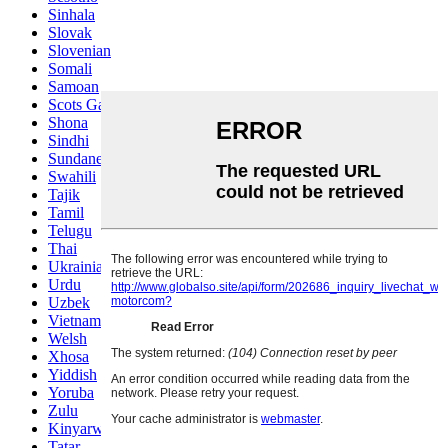
Sinhala
Slovak
Slovenian
Somali
Samoan
Scots Gaelic
Shona
Sindhi
Sundanese
Swahili
Tajik
Tamil
Telugu
Thai
Ukrainian
Urdu
Uzbek
Vietnamese
Welsh
Xhosa
Yiddish
Yoruba
Zulu
Kinyarwanda
Tatar