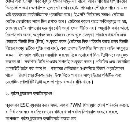
মোটর এবং ইএসসি ক্ষতিগ্রস্ত হওয়ার সম্ভাবনা থাকে, আবার পাওয়ার সাপ্লাইয়ের
ডিসচার্জ পাওয়ার অপর্যাপ্ত হলে মোটর তার রেটেড পাওয়ারে পৌঁছাতে পারে না এবং
এটি ব্যবহারের কার্যকারিতাকে প্রভাবিত করে। ইএসসি নির্বাচনের সময়ও মোটরের
রেটেড ভোল্টেজের সাথে মিল রাখতে হবে। মোটরের কয়েল যাতে ক্ষতিগ্রস্ত না হয়,
সেজন্য মোটর লাগানোর স্ক্রু খুব বেশি লম্বা হওয়া উচিত নয়। ওয়্যারিং করার আগে,
নিরাপত্তার জন্য, অনুগ্রহ করে মোটরের লোড খুলে ফেলুন। প্রথমে ইএসসি এবং
মোটরের তিনটি লিড (লিড) সংযুক্ত করুন (মোটরের দিক পরিবর্তন করার জন্য তিনটি
লিডের মধ্যে দুটিকে সুইচ করা যায়), এবং তারপর ইএসসির সিগন্যাল লাইন সংযুক্ত
করুন। সিগন্যাল লাইনের ওয়্যারিং ক্রমের দিকে মনোযোগ দিন, উল্টোভাবে সংযুক্ত
করবেন না। সবশেষে ডিসি পাওয়ার সাপ্লাই সংযুক্ত করুন। পজিটিভ এবং নেগেটিভ
পোলারিটি উল্টো করা যাবে না। বাজারের বেশিরভাগ ইএসসিতে রিভার্স প্রোটেকশন
থাকে। রিভার্স প্রোটেকশন ছাড়া ইএসসিতে পাওয়ার সাপ্লাইয়ের পজিটিভ এবং
নেগেটিভ পোলারিটি উল্টো হলে তা পুড়ে যাওয়ার ঝুঁকি থাকে।
২. থ্রটল ট্র্যাভেল ক্যালিব্রেশন।
প্রথমবার ESC ব্যবহার করার সময়, অথবা PWM সিগন্যাল সোর্স পরিবর্তন করলে,
বা দীর্ঘ সময় ধরে ক্যালিব্রেশনের বাইরে থাকা থ্রটল সিগন্যাল ব্যবহার করলে,
আপনাকে থ্রটল ট্র্যাভেল ক্যালিব্রেট করতে হবে।