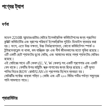
পণ্যের ট্যাগ
বর্ণনা
মডেল 2210B আন্ডারওয়াটার মোটরে ইলেকট্রনিক কমিউটেশনের জন্য প্রচলিত
কন্টাক্ট কমিউটেটর এবং ব্রাশের পরিবর্তে ইলেকট্রনিক সুইচিং ডিভাইস ব্যবহার করা
হয়। ফলে, এতে উচ্চ দক্ষতা, উচ্চ নির্ভরযোগ্যতা, কোনো কমিউটেশন স্পার্ক ও
ইন্টারফেয়ারেন্স না থাকা, কম যান্ত্রিক শব্দ এবং দীর্ঘ জীবনকালের মতো সুবিধা রয়েছে।
এটি একটি ছোট শ্যাফটের ডুবো মোটর, এবং আমাদের কাছে লম্বা শ্যাফটের মোটরও
রয়েছে।
এই মোটরের সাথে ৩টি কেবল (U, V, W কেবল) সহ একটি প্রপেলার এবং একটি
বেস থাকে। বেসটির উপর মাউন্টিং স্ক্রু লাগানোর জন্য ছিদ্র রয়েছে। এটি মূলত
পানির নিচের ROV রোবট/UAV-তে প্রপেলার হিসেবে ব্যবহৃত হয়।
মোটরটির সর্বোচ্চ ধাক্কা শক্তি ১ কেজি এবং এটি ২০০ মিটার গভীর পর্যন্ত সমুদ্রের
পানি সামলাতে পারে।
প্যারামিটার