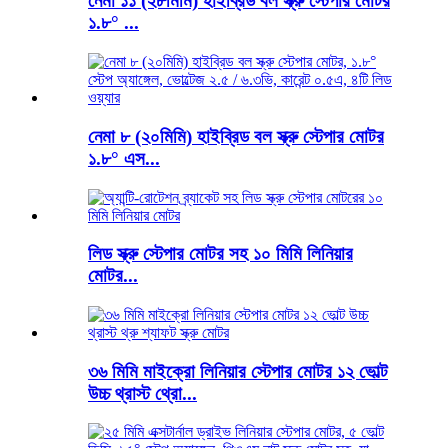
নেমা ১১ (২৮মিমি) হাইব্রিড বল স্ক্রু স্টেপার মোটর
১.৮° ...
নেমা ৮ (২০মিমি) হাইব্রিড বল স্ক্রু স্টেপার মোটর
১.৮° এস...
লিড স্ক্রু স্টেপার মোটর সহ ১০ মিমি লিনিয়ার
মোটর...
৩৬ মিমি মাইক্রো লিনিয়ার স্টেপার মোটর ১২ ভোল্ট
উচ্চ থ্রাস্ট থ্রো...