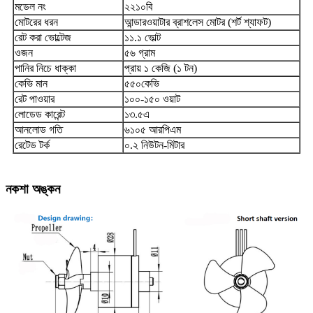
মডেল নং
২২১০বি
মোটরের ধরন
আন্ডারওয়াটার ব্রাশলেস মোটর (শর্ট শ্যাফট)
রেট করা ভোল্টেজ
১১.১ ভোল্ট
ওজন
৫৬ গ্রাম
পানির নিচে ধাক্কা
প্রায় ১ কেজি (১ টন)
কেভি মান
৫৫০কেভি
রেট পাওয়ার
১০০-১৫০ ওয়াট
লোডেড কারেন্ট
১৩.৫এ
আনলোড গতি
৬১০৫ আরপিএম
রেটেড টর্ক
০.২ নিউটন-মিটার
নকশা অঙ্কন