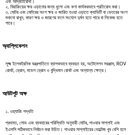
এবং আর্দ্রতারোধী।
২. বিয়ারিংয়ের ক্ষয় এড়ানোর জন্য ধুলো এবং কণা কার্যকরভাবে প্রতিরোধ করা।
৩. মোটর এবং মোটরের অংশ ক্ষয় ও জারিত হওয়া এড়াতে ক্যাভিটি বা ভেতরের অংশ
শুকনো রাখুন, কারণ ক্ষয় ও জারণের ফলে সংযোগ দুর্বল হতে পারে বা লিকেজ হতে
পারে।
অ্যাপ্লিকেশন
সূক্ষ্ম ইলেকট্রনিক যন্ত্রপাতিতে ব্যাপকভাবে ব্যবহৃত হয়
,
অটোমেশন সরঞ্জাম, ROV
রোবট, ড্রোন, মডেল ড্রোন ও বুদ্ধিমান রোবট এবং অন্যান্য ক্ষেত্র।
আউটপুট অক্ষ
১. ওয়্যারিং পদ্ধতি
প্রথমত, লোড এবং ব্যবহারের পরিস্থিতি অনুযায়ী মোটর, পাওয়ার সাপ্লাই এবং
ইএসসি সঠিকভাবে নির্বাচন করা উচিত। পাওয়ার সাপ্লাইয়ের ভোল্টেজ খুব বেশি হলে