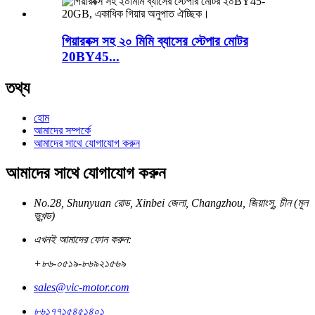
গিয়ারবক্স সহ ২০ মিমি ব্যাসের স্টেপার মোটর
20BY45...
তথ্য
হোম
আমাদের সম্পর্কে
আমাদের সাথে যোগাযোগ করুন
আমাদের সাথে যোগাযোগ করুন
No.28, Shunyuan রোড, Xinbei জেলা, Changzhou, জিয়াংসু, চীন (মূল
ভূখন্ড)
এখনই আমাদের ফোন করুন:
+৮৬-০৫১৯-৮৬৯২১৫৬৯
sales@vic-motor.com
৮৬১৭৭১৫৪৫১৪০১