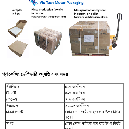
প্যাকেজিং ডেলিভারি পদ্ধতি এবং সময়
ইউপিএস
৫-৭ কার্যদিবস
টিএনটি
৫-৭ কার্যদিবস
ফেডেক্স
৭-৯ কার্যদিবস
ইএমএস
১২-১৫ কার্যদিবস
চায়না পোস্ট
কোন দেশে পাঠানো হবে তার উপর নির্ভর
করে।
সাগর
কোন দেশে পাঠানো হবে তার উপর নির্ভর
করে।