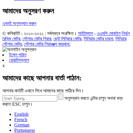
আমাদের অনুসরণ করুন
এখনই অনুসন্ধান করুন
© কপিরাইট - ২০১০-২০২১ : সর্বস্বত্ব সংরক্ষিত।
সাইটম্যাপ
-
এএমপি মোবাইল
নির্ভুল
রৈখিক মোটর
,
স্টেপার মোটর গিয়ার
,
ছোট লিনিয়ার মোটর
,
লিনিয়ার মোটর চায়না
,
লিনিয়ার
স্টেপার মোটর
,
স্টেপার মোটর গিয়ারবক্স কারখানা
,
ইমেল পাঠান
হোয়াটসঅ্যাপ
x
আমাদের কাছে আপনার বার্তা পাঠান:
আপনার বার্তাটি এখানে লিখে আমাদের কাছে পাঠিয়ে দিন।
অনুসন্ধান করতে এন্টার চাপুন অথবা বন্ধ
করতে ESC চাপুন।
English
French
German
Portuguese