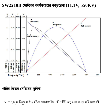
SW2210B মোটরের কার্যক্ষমতার বক্ররেখা (11.1V, 550KV)
পানির নিচের মোটরের সুবিধা
১. চেম্বারের ভিতরের বৈদ্যুতিক সরঞ্জামগুলির শর্ট সার্কিট এড়ানোর জন্য এটি জলরোধী