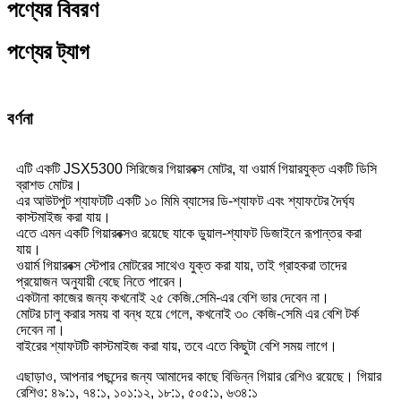
পণ্যের বিবরণ
পণ্যের ট্যাগ
বর্ণনা
এটি একটি JSX5300 সিরিজের গিয়ারবক্স মোটর, যা ওয়ার্ম গিয়ারযুক্ত একটি ডিসি
ব্রাশড মোটর।
এর আউটপুট শ্যাফটটি একটি ১০ মিমি ব্যাসের ডি-শ্যাফট এবং শ্যাফটের দৈর্ঘ্য
কাস্টমাইজ করা যায়।
এতে এমন একটি গিয়ারবক্সও রয়েছে যাকে ডুয়াল-শ্যাফট ডিজাইনে রূপান্তর করা
যায়।
ওয়ার্ম গিয়ারবক্স স্টেপার মোটরের সাথেও যুক্ত করা যায়, তাই গ্রাহকরা তাদের
প্রয়োজন অনুযায়ী বেছে নিতে পারেন।
একটানা কাজের জন্য কখনোই ২৫ কেজি.সেমি-এর বেশি ভার দেবেন না।
মোটর চালু করার সময় বা বন্ধ হয়ে গেলে, কখনোই ৩০ কেজি-সেমি এর বেশি টর্ক
দেবেন না।
বাইরের শ্যাফটটি কাস্টমাইজ করা যায়, তবে এতে কিছুটা বেশি সময় লাগে।
এছাড়াও, আপনার পছন্দের জন্য আমাদের কাছে বিভিন্ন গিয়ার রেশিও রয়েছে। গিয়ার
রেশিও: ৪৯:১, ৭৪:১, ১০১:১২, ১৮:১, ৫০৫:১, ৬৩৪:১