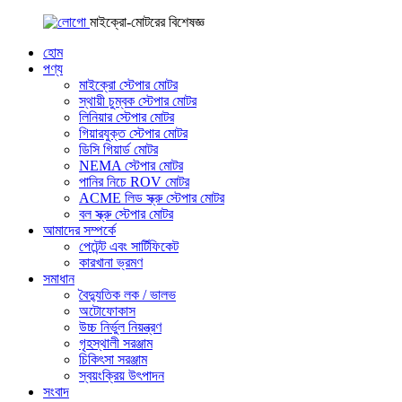
মাইক্রো-মোটরের বিশেষজ্ঞ
হোম
পণ্য
মাইক্রো স্টেপার মোটর
স্থায়ী চুম্বক স্টেপার মোটর
লিনিয়ার স্টেপার মোটর
গিয়ারযুক্ত স্টেপার মোটর
ডিসি গিয়ার্ড মোটর
NEMA স্টেপার মোটর
পানির নিচে ROV মোটর
ACME লিড স্ক্রু স্টেপার মোটর
বল স্ক্রু স্টেপার মোটর
আমাদের সম্পর্কে
পেটেন্ট এবং সার্টিফিকেট
কারখানা ভ্রমণ
সমাধান
বৈদ্যুতিক লক / ভালভ
অটোফোকাস
উচ্চ নির্ভুল নিয়ন্ত্রণ
গৃহস্থালী সরঞ্জাম
চিকিৎসা সরঞ্জাম
স্বয়ংক্রিয় উৎপাদন
সংবাদ