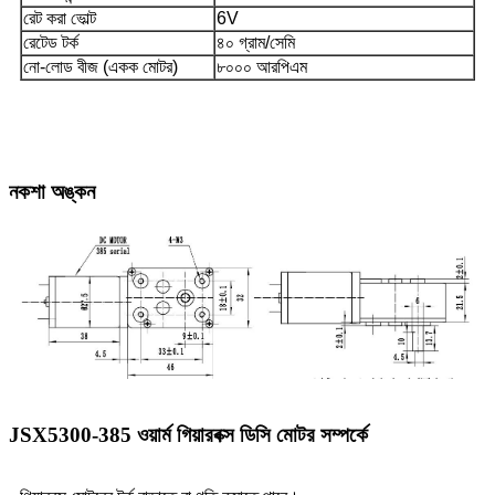
রেট করা ভোল্ট
6V
রেটেড টর্ক
৪০ গ্রাম/সেমি
নো-লোড বীজ (একক মোটর)
৮০০০ আরপিএম
নকশা অঙ্কন
JSX5300-385 ওয়ার্ম গিয়ারবক্স ডিসি মোটর সম্পর্কে