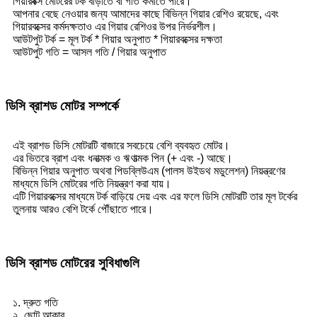
গিয়ারবক্স মোটরের টর্ক বাড়াতে বা গতি কমাতে পারে।
আপনার বেছে নেওয়ার জন্য আমাদের কাছে বিভিন্ন গিয়ার রেশিও রয়েছে, এবং
গিয়ারবক্সের কর্মদক্ষতাও এর গিয়ার রেশিওর উপর নির্ভরশীল।
আউটপুট টর্ক = মূল টর্ক * গিয়ার অনুপাত * গিয়ারবক্সের দক্ষতা
আউটপুট গতি = আসল গতি / গিয়ার অনুপাত
ডিসি ব্রাশড মোটর সম্পর্কে
এই ব্রাশড ডিসি মোটরটি বাজারে সবচেয়ে বেশি ব্যবহৃত মোটর।
এর ভিতরে ব্রাশ এবং ধনাত্মক ও ঋণাত্মক পিন (+ এবং -) আছে।
বিভিন্ন গিয়ার অনুপাত অথবা পিডব্লিউএম (পালস উইডথ মডুলেশন) নিয়ন্ত্রণের
মাধ্যমে ডিসি মোটরের গতি নিয়ন্ত্রণ করা যায়।
এটি গিয়ারবক্সের মাধ্যমে টর্ক বাড়িয়ে দেয় এবং এর ফলে ডিসি মোটরটি তার মূল টর্কের
তুলনায় আরও বেশি টর্কে পৌঁছাতে পারে।
ডিসি ব্রাশড মোটরের সুবিধাগুলি
১. দ্রুত গতি
২. ছোট আকার