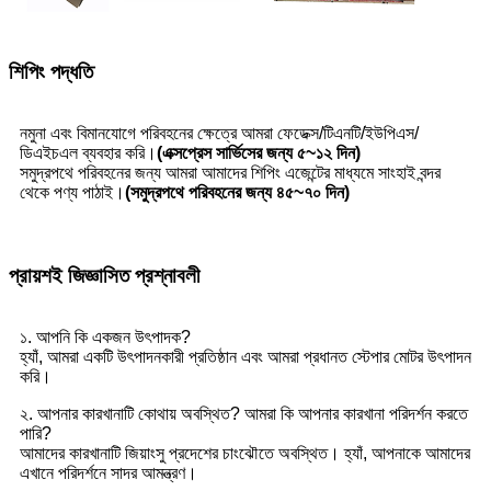
শিপিং পদ্ধতি
নমুনা এবং বিমানযোগে পরিবহনের ক্ষেত্রে আমরা ফেডেক্স/টিএনটি/ইউপিএস/
ডিএইচএল ব্যবহার করি।
(এক্সপ্রেস সার্ভিসের জন্য ৫~১২ দিন)
সমুদ্রপথে পরিবহনের জন্য আমরা আমাদের শিপিং এজেন্টের মাধ্যমে সাংহাই বন্দর
থেকে পণ্য পাঠাই।
(সমুদ্রপথে পরিবহনের জন্য ৪৫~৭০ দিন)
প্রায়শই জিজ্ঞাসিত প্রশ্নাবলী
১. আপনি কি একজন উৎপাদক?
হ্যাঁ, আমরা একটি উৎপাদনকারী প্রতিষ্ঠান এবং আমরা প্রধানত স্টেপার মোটর উৎপাদন
করি।
২. আপনার কারখানাটি কোথায় অবস্থিত? আমরা কি আপনার কারখানা পরিদর্শন করতে
পারি?
আমাদের কারখানাটি জিয়াংসু প্রদেশের চাংঝৌতে অবস্থিত। হ্যাঁ, আপনাকে আমাদের
এখানে পরিদর্শনে সাদর আমন্ত্রণ।