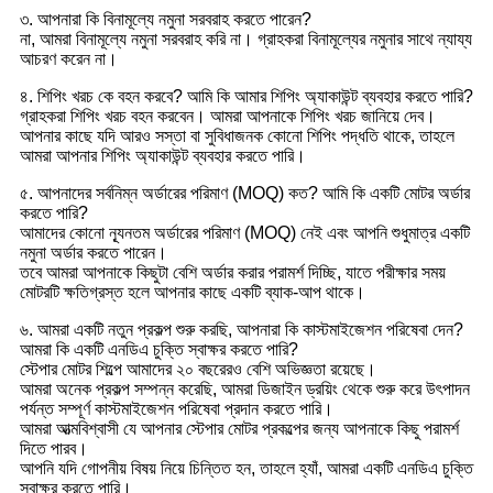
৩. আপনারা কি বিনামূল্যে নমুনা সরবরাহ করতে পারেন?
না, আমরা বিনামূল্যে নমুনা সরবরাহ করি না। গ্রাহকরা বিনামূল্যের নমুনার সাথে ন্যায্য
আচরণ করেন না।
৪. শিপিং খরচ কে বহন করবে? আমি কি আমার শিপিং অ্যাকাউন্ট ব্যবহার করতে পারি?
গ্রাহকরা শিপিং খরচ বহন করবেন। আমরা আপনাকে শিপিং খরচ জানিয়ে দেব।
আপনার কাছে যদি আরও সস্তা বা সুবিধাজনক কোনো শিপিং পদ্ধতি থাকে, তাহলে
আমরা আপনার শিপিং অ্যাকাউন্ট ব্যবহার করতে পারি।
৫. আপনাদের সর্বনিম্ন অর্ডারের পরিমাণ (MOQ) কত? আমি কি একটি মোটর অর্ডার
করতে পারি?
আমাদের কোনো ন্যূনতম অর্ডারের পরিমাণ (MOQ) নেই এবং আপনি শুধুমাত্র একটি
নমুনা অর্ডার করতে পারেন।
তবে আমরা আপনাকে কিছুটা বেশি অর্ডার করার পরামর্শ দিচ্ছি, যাতে পরীক্ষার সময়
মোটরটি ক্ষতিগ্রস্ত হলে আপনার কাছে একটি ব্যাক-আপ থাকে।
৬. আমরা একটি নতুন প্রকল্প শুরু করছি, আপনারা কি কাস্টমাইজেশন পরিষেবা দেন?
আমরা কি একটি এনডিএ চুক্তি স্বাক্ষর করতে পারি?
স্টেপার মোটর শিল্পে আমাদের ২০ বছরেরও বেশি অভিজ্ঞতা রয়েছে।
আমরা অনেক প্রকল্প সম্পন্ন করেছি, আমরা ডিজাইন ড্রয়িং থেকে শুরু করে উৎপাদন
পর্যন্ত সম্পূর্ণ কাস্টমাইজেশন পরিষেবা প্রদান করতে পারি।
আমরা আত্মবিশ্বাসী যে আপনার স্টেপার মোটর প্রকল্পের জন্য আপনাকে কিছু পরামর্শ
দিতে পারব।
আপনি যদি গোপনীয় বিষয় নিয়ে চিন্তিত হন, তাহলে হ্যাঁ, আমরা একটি এনডিএ চুক্তি
স্বাক্ষর করতে পারি।