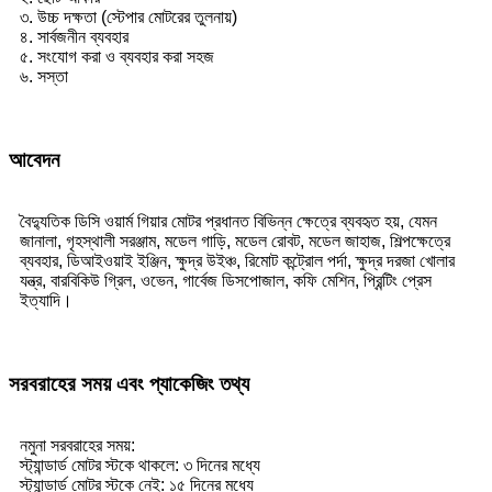
৩. উচ্চ দক্ষতা (স্টেপার মোটরের তুলনায়)
৪. সার্বজনীন ব্যবহার
৫. সংযোগ করা ও ব্যবহার করা সহজ
৬. সস্তা
আবেদন
বৈদ্যুতিক ডিসি ওয়ার্ম গিয়ার মোটর প্রধানত বিভিন্ন ক্ষেত্রে ব্যবহৃত হয়, যেমন
জানালা, গৃহস্থালী সরঞ্জাম, মডেল গাড়ি, মডেল রোবট, মডেল জাহাজ, শিল্পক্ষেত্রে
ব্যবহার, ডিআইওয়াই ইঞ্জিন, ক্ষুদ্র উইঞ্চ, রিমোট কন্ট্রোল পর্দা, ক্ষুদ্র দরজা খোলার
যন্ত্র, বারবিকিউ গ্রিল, ওভেন, গার্বেজ ডিসপোজাল, কফি মেশিন, প্রিন্টিং প্রেস
ইত্যাদি।
সরবরাহের সময় এবং প্যাকেজিং তথ্য
নমুনা সরবরাহের সময়:
স্ট্যান্ডার্ড মোটর স্টকে থাকলে: ৩ দিনের মধ্যে
স্ট্যান্ডার্ড মোটর স্টকে নেই: ১৫ দিনের মধ্যে