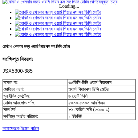
Loading...
রোবট ও খেলনার জন্য ওয়ার্ম গিয়ার বক্স সহ ডিসি মোটর
সংক্ষিপ্ত বিবরণ:
JSX5300-385
মডেল নং:
৩৫ডিসি-মিনি ওয়ার্ম গিয়ারবক্স
মোটরের ধরণ:
ওয়ার্ম গিয়ারবক্স ডিসি মোটর
ড্রাইভিং ভোল্টেজ:
৬ ভোল্ট ডিসি
মোটর আনলোড গতি:
৫০০০-৮০০০ আরপিএম
স্টল টর্ক:
৮২ কেজি*সেমি (৫৩০০:১)
সর্বনিম্ন অর্ডার পরিমাণ:
১ ইউনিট
আমাদেরকে ইমেল পাঠান