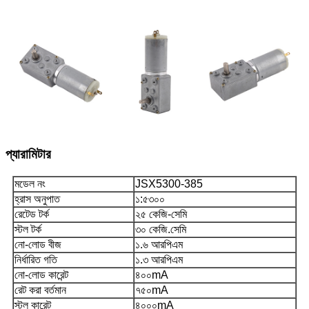
প্যারামিটার
মডেল নং
JSX5300-385
হ্রাস অনুপাত
১:৫৩০০
রেটেড টর্ক
২৫ কেজি-সেমি
স্টল টর্ক
৩০ কেজি.সেমি
নো-লোড বীজ
১.৬ আরপিএম
নির্ধারিত গতি
১.৩ আরপিএম
নো-লোড কারেন্ট
৪০০mA
রেট করা বর্তমান
৭৫০mA
স্টল কারেন্ট
৪০০০mA