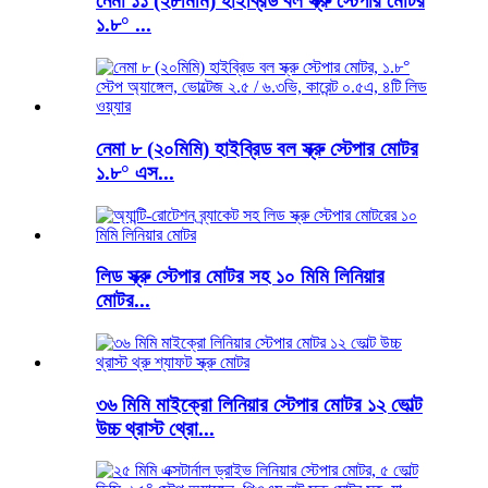
নেমা ১১ (২৮মিমি) হাইব্রিড বল স্ক্রু স্টেপার মোটর
১.৮° ...
নেমা ৮ (২০মিমি) হাইব্রিড বল স্ক্রু স্টেপার মোটর
১.৮° এস...
লিড স্ক্রু স্টেপার মোটর সহ ১০ মিমি লিনিয়ার
মোটর...
৩৬ মিমি মাইক্রো লিনিয়ার স্টেপার মোটর ১২ ভোল্ট
উচ্চ থ্রাস্ট থ্রো...