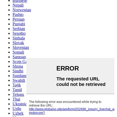
Burmese
Nepali
Norwegian
Pashto
Persian
Punjabi
Serbian
Sesotho
Sinhala
Slovak
Slovenian
Somali
Samoan
Scots Gaelic
Shona
Sindhi
Sundanese
Swahili
Tajik
Tamil
Telugu
Thai
Ukrainian
Urdu
Uzbek