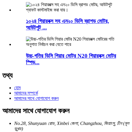
১০২৪ গিয়ারবক্স সহ এন২০ ডিসি ব্রাশড মোটর,
আউটপুট ...
উচ্চ-গতির ডিসি গিয়ার মোটর N20 গিয়ারবক্স মোটর
স্পিড...
তথ্য
হোম
আমাদের সম্পর্কে
আমাদের সাথে যোগাযোগ করুন
আমাদের সাথে যোগাযোগ করুন
No.28, Shunyuan রোড, Xinbei জেলা, Changzhou, জিয়াংসু, চীন (মূল
ভূখন্ড)